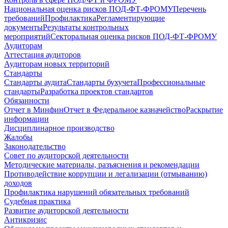
Национальная оценка рисков ПОД-ФТ-ФРОМУ
Перечень
требований
Профилактика
Регламентирующие
документы
Результаты контрольных
мероприятий
Секторальная оценка рисков ПОД-ФТ-ФРОМУ
Аудиторам
Аттестация аудиторов
Аудиторам новых территорий
Стандарты
Стандарты аудита
Стандарты бухучета
Профессиональные
стандарты
Разработка проектов стандартов
Обязанности
Отчет в Минфин
Отчет в Федеральное казначейство
Раскрытие
информации
Дисциплинарное производство
Жалобы
Законодательство
Совет по аудиторской деятельности
Методические материалы, разъяснения и рекомендации
Противодействие коррупции и легализации (отмыванию)
доходов
Профилактика нарушений обязательных требований
Судебная практика
Развитие аудиторской деятельности
Антикризис