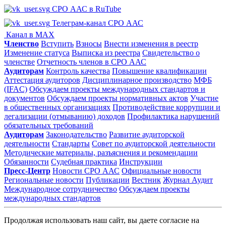
СРО ААС в RuTube
Телеграм-канал СРО ААС
Канал в MAX
Членство
Вступить
Взносы
Внести изменения в реестр
Изменение статуса
Выписка из реестра
Свидетельство о
членстве
Отчетность членов в СРО ААС
Аудиторам
Контроль качества
Повышение квалификации
Аттестация аудиторов
Дисциплинарное производство
МФБ
(IFAC)
Обсуждаем проекты международных стандартов и
документов
Обсуждаем проекты нормативных актов
Участие
в общественных организациях
Противодействие коррупции и
легализации (отмыванию) доходов
Профилактика нарушений
обязательных требований
Аудиторам
Законодательство
Развитие аудиторской
деятельности
Стандарты
Совет по аудиторской деятельности
Методические материалы, разъяснения и рекомендации
Обязанности
Судебная практика
Инструкции
Пресс-Центр
Новости СРО ААС
Официальные новости
Региональные новости
Публикации
Вестник
Журнал Аудит
Международное сотрудничество
Обсуждаем проекты
международных стандартов
Продолжая использовать наш сайт, вы даете согласие на