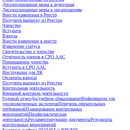
Дисциплинарные меры к аудиторам
Дисциплинарные меры к организациям
Внести изменения в Реестр
Получить выписку из Реестра
Членство
Вступить
Взносы
Внести изменение в реестр
Изменение статуса
Свидетельство о членстве
Отчетность членов в СРО ААС
Прекращение членства
Вступить в СРО ААС
Инструкции для ЛК
Оплатить взносы
Получить выписку из Реестра
Контрольная деятельность
Внешний контроль деятельности
Годовой отчет
Досудебное обжалование
Информация для
уполномоченных экспертов
Перечень обязательных
требований
Планирование контрольных
мероприятий
Профилактическая
деятельность
Регламентирующие документы
Результаты
контрольных мероприятий
Контроль в сфере ПОД/ФТ и ФРОМУ