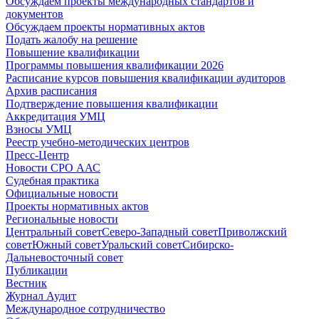
Обсуждаем проекты международных стандартов и
документов
Обсуждаем проекты нормативных актов
Подать жалобу на решение
Повышение квалификации
Программы повышения квалификации 2026
Расписание курсов повышения квалификации аудиторов
Архив расписания
Подтверждение повышения квалификации
Аккредитация УМЦ
Взносы УМЦ
Реестр учебно-методических центров
Пресс-Центр
Новости СРО ААС
Судебная практика
Официальные новости
Проекты нормативных актов
Региональные новости
Центральный совет
Северо-Западный совет
Приволжский
совет
Южный совет
Уральский совет
Сибирско-
Дальневосточный совет
Публикации
Вестник
Журнал Аудит
Международное сотрудничество