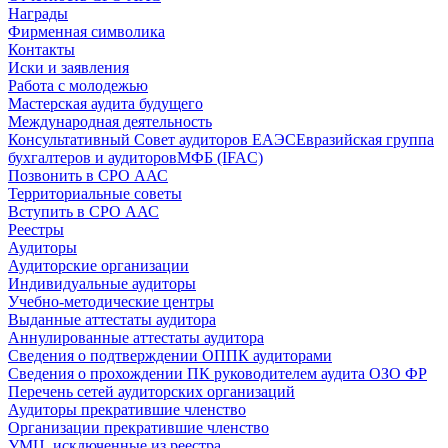
Награды
Фирменная символика
Контакты
Иски и заявления
Работа с молодежью
Мастерская аудита будущего
Международная деятельность
Консультативный Совет аудиторов ЕАЭС
Евразийская группа
бухгалтеров и аудиторов
МФБ (IFAC)
Позвонить в СРО ААС
Территориальные советы
Вступить в СРО ААС
Реестры
Аудиторы
Аудиторские организации
Индивидуальные аудиторы
Учебно-методические центры
Выданные аттестаты аудитора
Аннулированные аттестаты аудитора
Сведения о подтверждении ОППК аудиторами
Сведения о прохождении ПК руководителем аудита ОЗО ФР
Перечень сетей аудиторских организаций
Аудиторы прекратившие членство
Организации прекратившие членство
УМЦ, исключенные из реестра