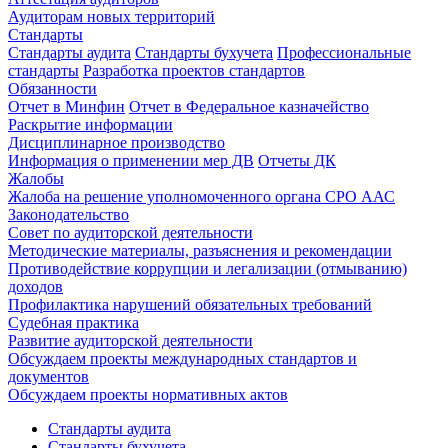
Аудиторам новых территорий
Стандарты
Стандарты аудита
Стандарты бухучета
Профессиональные
стандарты
Разработка проектов стандартов
Обязанности
Отчет в Минфин
Отчет в Федеральное казначейство
Раскрытие информации
Дисциплинарное производство
Информация о применении мер ДВ
Отчеты ДК
Жалобы
Жалоба на решение уполномоченного органа СРО ААС
Законодательство
Совет по аудиторской деятельности
Методические материалы, разъяснения и рекомендации
Противодействие коррупции и легализации (отмыванию)
доходов
Профилактика нарушений обязательных требований
Судебная практика
Развитие аудиторской деятельности
Обсуждаем проекты международных стандартов и
документов
Обсуждаем проекты нормативных актов
Стандарты аудита
Стандарты бухучета