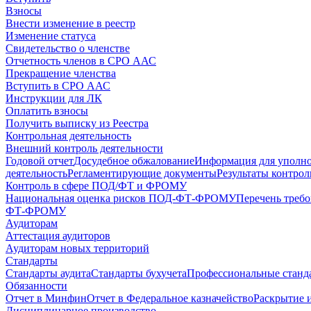
Взносы
Внести изменение в реестр
Изменение статуса
Свидетельство о членстве
Отчетность членов в СРО ААС
Прекращение членства
Вступить в СРО ААС
Инструкции для ЛК
Оплатить взносы
Получить выписку из Реестра
Контрольная деятельность
Внешний контроль деятельности
Годовой отчет
Досудебное обжалование
Информация для уполн
деятельность
Регламентирующие документы
Результаты контро
Контроль в сфере ПОД/ФТ и ФРОМУ
Национальная оценка рисков ПОД-ФТ-ФРОМУ
Перечень треб
ФТ-ФРОМУ
Аудиторам
Аттестация аудиторов
Аудиторам новых территорий
Стандарты
Стандарты аудита
Стандарты бухучета
Профессиональные станд
Обязанности
Отчет в Минфин
Отчет в Федеральное казначейство
Раскрытие 
Дисциплинарное производство