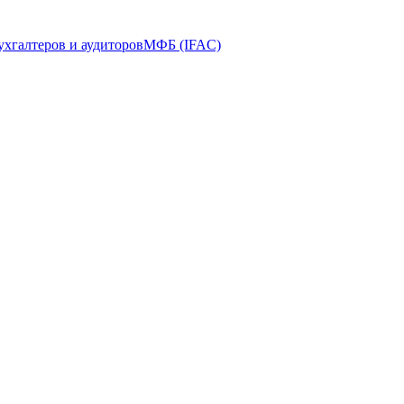
ухгалтеров и аудиторов
МФБ (IFAC)