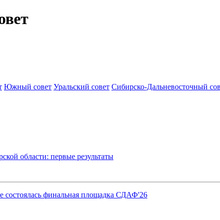
овет
т
Южный совет
Уральский совет
Сибирско-Дальневосточный со
кой области: первые результаты
ке состоялась финальная площадка СДАФ'26