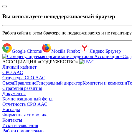
Вы используете неподдерживаемый браузер
Работа сайта в этом браузере не поддерживается и не гарантир
Google Chrome
Mozilla Firefox
Яндекс Браузер
АССОЦИАЦИЯ «СОДРУЖЕСТВО»
Личный кабинет
СРО ААС
Структура СРО ААС
Съезд
Правление
Генеральный директор
Комитеты и комиссии
Те
Стратегия развития
Документы
Компенсационный фонд
Отчетность СРО ААС
Награды
Фирменная символика
Контакты
Иски и заявления
Работа с молодежью