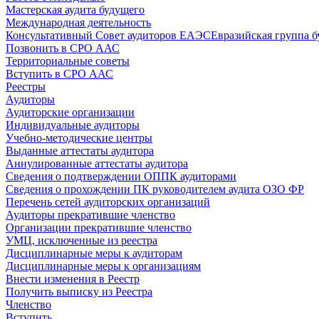
Мастерская аудита будущего
Международная деятельность
Консультативный Совет аудиторов ЕАЭС
Евразийская группа б
Позвонить в СРО ААС
Территориальные советы
Вступить в СРО ААС
Реестры
Аудиторы
Аудиторские организации
Индивидуальные аудиторы
Учебно-методические центры
Выданные аттестаты аудитора
Аннулированные аттестаты аудитора
Сведения о подтверждении ОППК аудиторами
Сведения о прохождении ПК руководителем аудита ОЗО ФР
Перечень сетей аудиторских организаций
Аудиторы прекратившие членство
Организации прекратившие членство
УМЦ, исключенные из реестра
Дисциплинарные меры к аудиторам
Дисциплинарные меры к организациям
Внести изменения в Реестр
Получить выписку из Реестра
Членство
Вступить