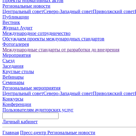
Проекты нормативных актов
Региональные новости
Центральный совет
Северо-Западный совет
Приволжский совет
Публикации
Вестник
Журнал Аудит
Международное сотрудничество
Обсуждаем проекты международных стандартов
Фотогалерея
Международные стандарты от разработки до внедрения
Мероприятия
Съезд
Заседания
Круглые столы
Вебинары
Семинары
Региональные мероприятия
Центральный совет
Северо-Западный совет
Приволжский совет
Конкурсы
Конференции
Пользователям аудиторских услуг
Личный кабинет
Главная
Пресс-центр
Региональные новости