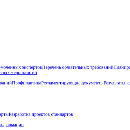
омоченных экспертов
Перечень обязательных требований
Планиро
льных мероприятий
ований
Профилактика
Регламентирующие документы
Результаты 
арты
Разработка проектов стандартов
информации