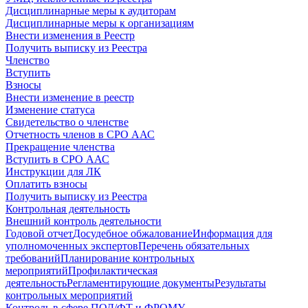
Дисциплинарные меры к аудиторам
Дисциплинарные меры к организациям
Внести изменения в Реестр
Получить выписку из Реестра
Членство
Вступить
Взносы
Внести изменение в реестр
Изменение статуса
Свидетельство о членстве
Отчетность членов в СРО ААС
Прекращение членства
Вступить в СРО ААС
Инструкции для ЛК
Оплатить взносы
Получить выписку из Реестра
Контрольная деятельность
Внешний контроль деятельности
Годовой отчет
Досудебное обжалование
Информация для
уполномоченных экспертов
Перечень обязательных
требований
Планирование контрольных
мероприятий
Профилактическая
деятельность
Регламентирующие документы
Результаты
контрольных мероприятий
Контроль в сфере ПОД/ФТ и ФРОМУ