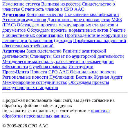
Изменение статуса
Выписка из реестра
Свидетельство о
членстве
Отчетность членов в СРО ААС
Аудиторам
Контроль качества
Повышение квалификации
Аттестация аудиторов
Дисциплинарное производство
МФБ
(IFAC)
Обсуждаем проекты международных стандартов и
документов
Обсуждаем проекты нормативных актов
Участие
в общественных организациях
Противодействие коррупции и
легализации (отмыванию) доходов
Профилактика нарушений
обязательных требований
Аудиторам
Законодательство
Развитие аудиторской
деятельности
Стандарты
Совет по аудиторской деятельности
Методические материалы, разъяснения и рекомендации
Обязанности
Судебная практика
Инструкции
Пресс-Центр
Новости СРО ААС
Официальные новости
Региональные новости
Публикации
Вестник
Журнал Аудит
Международное сотрудничество
Обсуждаем проекты
международных стандартов
Продолжая использовать наш сайт, вы даете согласие на
обработку файлов cookies и других
пользовательских данных, в соответствии с
политика
обработки персональных данных
.
© 2009-2026 СРО ААС