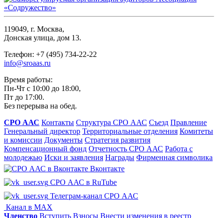
119049, г. Москва,
Донская улица, дом 13.
Телефон: +7 (495) 734-22-22
info@sroaas.ru
Время работы:
Пн-Чт с 10:00 до 18:00,
Пт до 17:00.
Без перерыва на обед.
СРО ААС
Контакты
Структура СРО ААС
Съезд
Правление
Генеральный директор
Территориальные отделения
Комитеты
и комиссии
Документы
Стратегия развития
Компенсационный фонд
Отчетность СРО ААС
Работа с
молодежью
Иски и заявления
Награды
Фирменная символика
Вконтакте
СРО ААС в RuTube
Телеграм-канал СРО ААС
Канал в MAX
Членство
Вступить
Взносы
Внести изменения в реестр