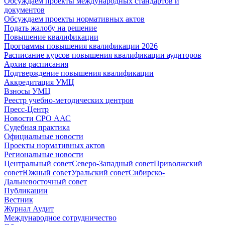
Обсуждаем проекты международных стандартов и
документов
Обсуждаем проекты нормативных актов
Подать жалобу на решение
Повышение квалификации
Программы повышения квалификации 2026
Расписание курсов повышения квалификации аудиторов
Архив расписания
Подтверждение повышения квалификации
Аккредитация УМЦ
Взносы УМЦ
Реестр учебно-методических центров
Пресс-Центр
Новости СРО ААС
Судебная практика
Официальные новости
Проекты нормативных актов
Региональные новости
Центральный совет
Северо-Западный совет
Приволжский
совет
Южный совет
Уральский совет
Сибирско-
Дальневосточный совет
Публикации
Вестник
Журнал Аудит
Международное сотрудничество