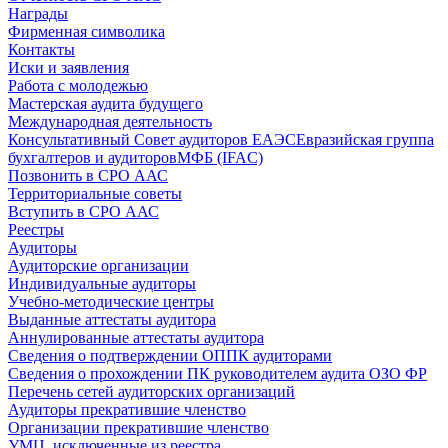
Награды
Фирменная символика
Контакты
Иски и заявления
Работа с молодежью
Мастерская аудита будущего
Международная деятельность
Консультативный Совет аудиторов ЕАЭС
Евразийская группа
бухгалтеров и аудиторов
МФБ (IFAC)
Позвонить в СРО ААС
Территориальные советы
Вступить в СРО ААС
Реестры
Аудиторы
Аудиторские организации
Индивидуальные аудиторы
Учебно-методические центры
Выданные аттестаты аудитора
Аннулированные аттестаты аудитора
Сведения о подтверждении ОППК аудиторами
Сведения о прохождении ПК руководителем аудита ОЗО ФР
Перечень сетей аудиторских организаций
Аудиторы прекратившие членство
Организации прекратившие членство
УМЦ, исключенные из реестра