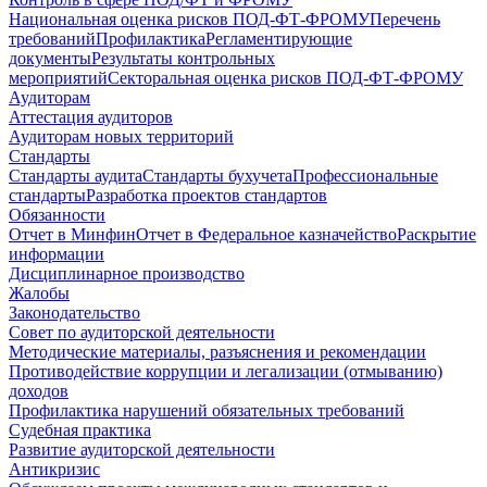
Национальная оценка рисков ПОД-ФТ-ФРОМУ
Перечень
требований
Профилактика
Регламентирующие
документы
Результаты контрольных
мероприятий
Секторальная оценка рисков ПОД-ФТ-ФРОМУ
Аудиторам
Аттестация аудиторов
Аудиторам новых территорий
Стандарты
Стандарты аудита
Стандарты бухучета
Профессиональные
стандарты
Разработка проектов стандартов
Обязанности
Отчет в Минфин
Отчет в Федеральное казначейство
Раскрытие
информации
Дисциплинарное производство
Жалобы
Законодательство
Совет по аудиторской деятельности
Методические материалы, разъяснения и рекомендации
Противодействие коррупции и легализации (отмыванию)
доходов
Профилактика нарушений обязательных требований
Судебная практика
Развитие аудиторской деятельности
Антикризис