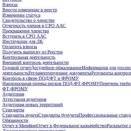
Взносы
Внести изменение в реестр
Изменение статуса
Свидетельство о членстве
Отчетность членов в СРО ААС
Прекращение членства
Вступить в СРО ААС
Инструкции для ЛК
Оплатить взносы
Получить выписку из Реестра
Контрольная деятельность
Внешний контроль деятельности
Годовой отчет
Досудебное обжалование
Информация для уполн
деятельность
Регламентирующие документы
Результаты контро
Контроль в сфере ПОД/ФТ и ФРОМУ
Национальная оценка рисков ПОД-ФТ-ФРОМУ
Перечень треб
ФТ-ФРОМУ
Аудиторам
Аттестация аудиторов
Аудиторам новых территорий
Стандарты
Стандарты аудита
Стандарты бухучета
Профессиональные станд
Обязанности
Отчет в Минфин
Отчет в Федеральное казначейство
Раскрытие 
Дисциплинарное производство