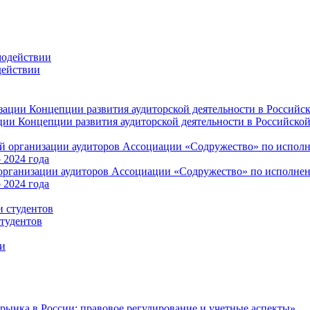
действии
ции Концепции развития аудиторской деятельности в Российской
ганизации аудиторов Ассоциации «Содружество» по исполнени
 2024 года
студентов