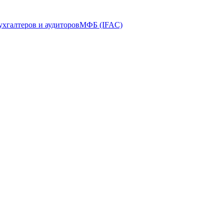
ухгалтеров и аудиторов
МФБ (IFAC)