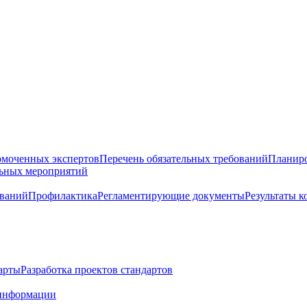
омоченных экспертов
Перечень обязательных требований
Планиро
льных мероприятий
ований
Профилактика
Регламентирующие документы
Результаты 
арты
Разработка проектов стандартов
информации