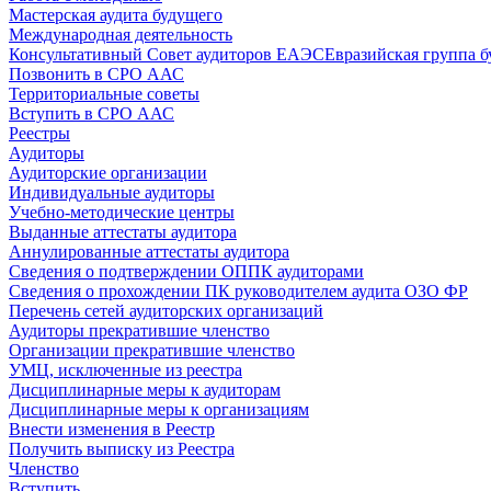
Мастерская аудита будущего
Международная деятельность
Консультативный Совет аудиторов ЕАЭС
Евразийская группа б
Позвонить в СРО ААС
Территориальные советы
Вступить в СРО ААС
Реестры
Аудиторы
Аудиторские организации
Индивидуальные аудиторы
Учебно-методические центры
Выданные аттестаты аудитора
Аннулированные аттестаты аудитора
Сведения о подтверждении ОППК аудиторами
Сведения о прохождении ПК руководителем аудита ОЗО ФР
Перечень сетей аудиторских организаций
Аудиторы прекратившие членство
Организации прекратившие членство
УМЦ, исключенные из реестра
Дисциплинарные меры к аудиторам
Дисциплинарные меры к организациям
Внести изменения в Реестр
Получить выписку из Реестра
Членство
Вступить