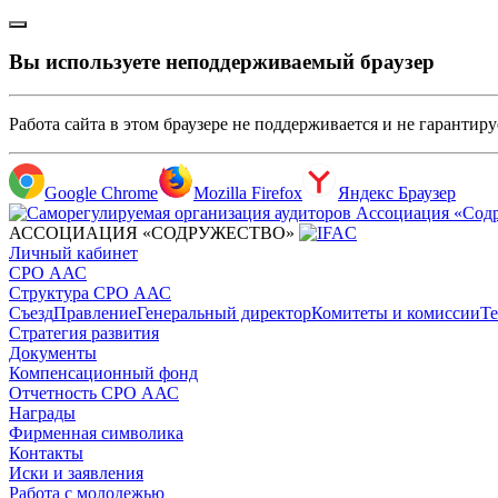
Вы используете неподдерживаемый браузер
Работа сайта в этом браузере не поддерживается и не гарантир
Google Chrome
Mozilla Firefox
Яндекс Браузер
АССОЦИАЦИЯ «СОДРУЖЕСТВО»
Личный кабинет
СРО ААС
Структура СРО ААС
Съезд
Правление
Генеральный директор
Комитеты и комиссии
Те
Стратегия развития
Документы
Компенсационный фонд
Отчетность СРО ААС
Награды
Фирменная символика
Контакты
Иски и заявления
Работа с молодежью