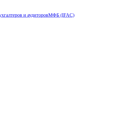
ухгалтеров и аудиторов
МФБ (IFAC)