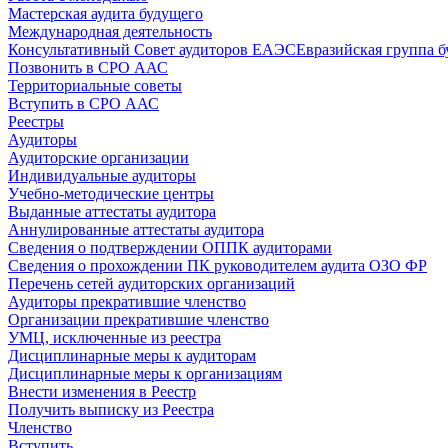
Мастерская аудита будущего
Международная деятельность
Консультативный Совет аудиторов ЕАЭС
Евразийская группа б
Позвонить в СРО ААС
Территориальные советы
Вступить в СРО ААС
Реестры
Аудиторы
Аудиторские организации
Индивидуальные аудиторы
Учебно-методические центры
Выданные аттестаты аудитора
Аннулированные аттестаты аудитора
Сведения о подтверждении ОППК аудиторами
Сведения о прохождении ПК руководителем аудита ОЗО ФР
Перечень сетей аудиторских организаций
Аудиторы прекратившие членство
Организации прекратившие членство
УМЦ, исключенные из реестра
Дисциплинарные меры к аудиторам
Дисциплинарные меры к организациям
Внести изменения в Реестр
Получить выписку из Реестра
Членство
Вступить