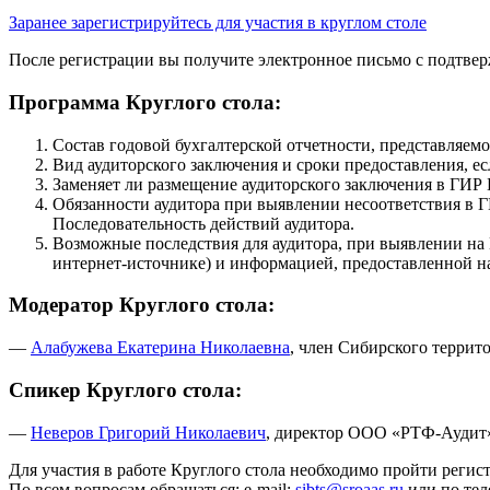
Заранее зарегистрируйтесь для участия в круглом столе
После регистрации вы получите электронное письмо с подтве
Программа Круглого стола:
Состав годовой бухгалтерской отчетности, представляе
Вид аудиторского заключения и сроки предоставления, е
Заменяет ли размещение аудиторского заключения в ГИР 
Обязанности аудитора при выявлении несоответствия в
Последовательность действий аудитора.
Возможные последствия для аудитора, при выявлении на
интернет-источнике
) и информацией, предоставленной н
Модератор Круглого стола:
—
Алабужева Екатерина Николаевна
, член Сибирского террит
Спикер Круглого стола:
—
Неверов Григорий Николаевич
, директор
ООО «РТФ-Аудит
Для участия в работе Круглого стола необходимо пройти регис
По всем вопросам обращаться:
e-mail
:
sibts@sroaas.ru
или по те