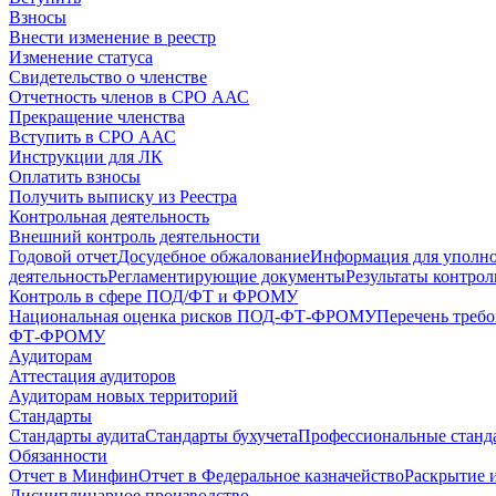
Взносы
Внести изменение в реестр
Изменение статуса
Свидетельство о членстве
Отчетность членов в СРО ААС
Прекращение членства
Вступить в СРО ААС
Инструкции для ЛК
Оплатить взносы
Получить выписку из Реестра
Контрольная деятельность
Внешний контроль деятельности
Годовой отчет
Досудебное обжалование
Информация для уполн
деятельность
Регламентирующие документы
Результаты контро
Контроль в сфере ПОД/ФТ и ФРОМУ
Национальная оценка рисков ПОД-ФТ-ФРОМУ
Перечень треб
ФТ-ФРОМУ
Аудиторам
Аттестация аудиторов
Аудиторам новых территорий
Стандарты
Стандарты аудита
Стандарты бухучета
Профессиональные станд
Обязанности
Отчет в Минфин
Отчет в Федеральное казначейство
Раскрытие 
Дисциплинарное производство