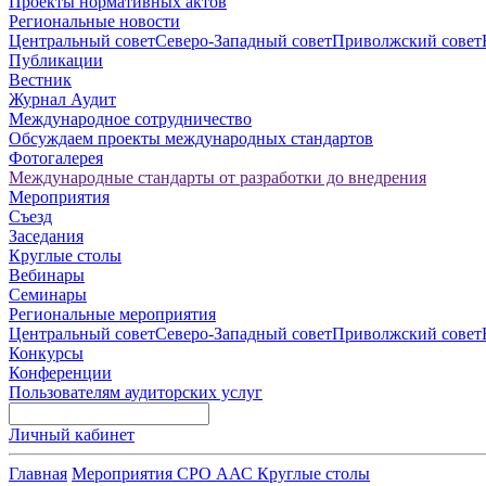
Проекты нормативных актов
Региональные новости
Центральный совет
Северо-Западный совет
Приволжский совет
Публикации
Вестник
Журнал Аудит
Международное сотрудничество
Обсуждаем проекты международных стандартов
Фотогалерея
Международные стандарты от разработки до внедрения
Мероприятия
Съезд
Заседания
Круглые столы
Вебинары
Семинары
Региональные мероприятия
Центральный совет
Северо-Западный совет
Приволжский совет
Конкурсы
Конференции
Пользователям аудиторских услуг
Личный кабинет
Главная
Мероприятия СРО ААС
Круглые столы