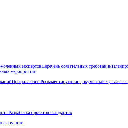
омоченных экспертов
Перечень обязательных требований
Планиро
льных мероприятий
ований
Профилактика
Регламентирующие документы
Результаты 
арты
Разработка проектов стандартов
информации