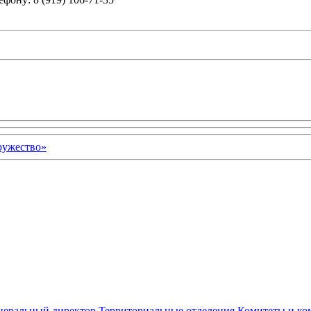
неральный директор
Территориальные отделения
Комитеты и ко