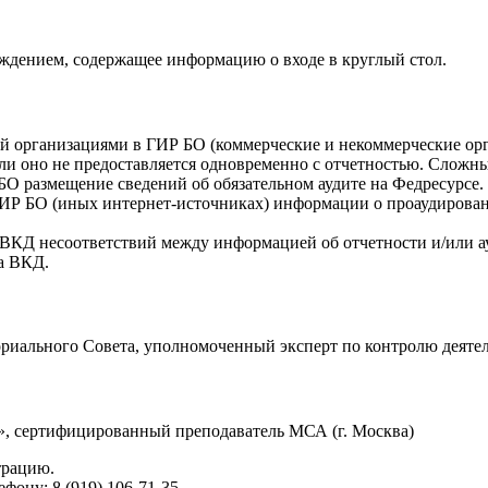
рждением, содержащее информацию о входе в круглый стол.
мой организациями в ГИР БО (коммерческие и некоммерческие о
сли оно не предоставляется одновременно с отчетностью. Сложн
БО размещение сведений об обязательном аудите на Федресурсе.
 ГИР БО (иных
интернет-источниках
) информации о проаудирова
 ВКД несоответствий между информацией об отчетности и/или а
а ВКД.
ориального Совета, уполномоченный эксперт по контролю деяте
»
, сертифицированный преподаватель МСА (г. Москва)
трацию.
лефону:
8 (919) 106-71-35