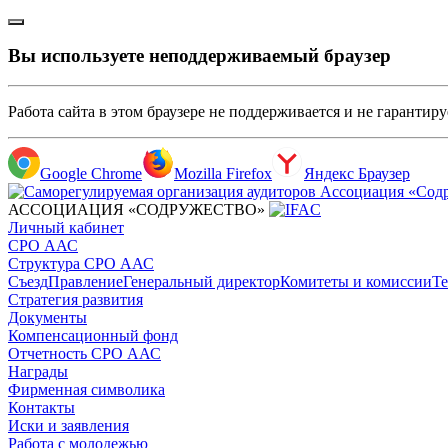
Вы используете неподдерживаемый браузер
Работа сайта в этом браузере не поддерживается и не гарантир
Google Chrome
Mozilla Firefox
Яндекс Браузер
АССОЦИАЦИЯ «СОДРУЖЕСТВО»
Личный кабинет
СРО ААС
Структура СРО ААС
Съезд
Правление
Генеральный директор
Комитеты и комиссии
Те
Стратегия развития
Документы
Компенсационный фонд
Отчетность СРО ААС
Награды
Фирменная символика
Контакты
Иски и заявления
Работа с молодежью