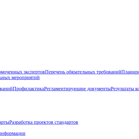
омоченных экспертов
Перечень обязательных требований
Планиро
льных мероприятий
ований
Профилактика
Регламентирующие документы
Результаты 
арты
Разработка проектов стандартов
информации