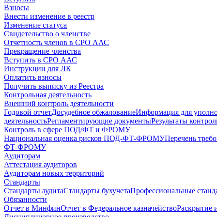
Взносы
Внести изменение в реестр
Изменение статуса
Свидетельство о членстве
Отчетность членов в СРО ААС
Прекращение членства
Вступить в СРО ААС
Инструкции для ЛК
Оплатить взносы
Получить выписку из Реестра
Контрольная деятельность
Внешний контроль деятельности
Годовой отчет
Досудебное обжалование
Информация для уполн
деятельность
Регламентирующие документы
Результаты контро
Контроль в сфере ПОД/ФТ и ФРОМУ
Национальная оценка рисков ПОД-ФТ-ФРОМУ
Перечень треб
ФТ-ФРОМУ
Аудиторам
Аттестация аудиторов
Аудиторам новых территорий
Стандарты
Стандарты аудита
Стандарты бухучета
Профессиональные станд
Обязанности
Отчет в Минфин
Отчет в Федеральное казначейство
Раскрытие 
Дисциплинарное производство