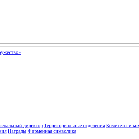
неральный директор
Территориальные отделения
Комитеты и ко
ния
Награды
Фирменная символика