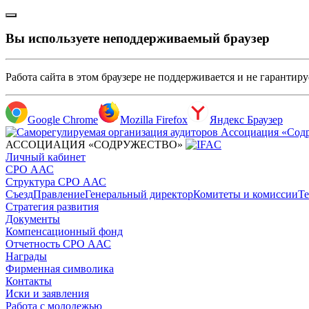
Вы используете неподдерживаемый браузер
Работа сайта в этом браузере не поддерживается и не гарантир
Google Chrome
Mozilla Firefox
Яндекс Браузер
АССОЦИАЦИЯ «СОДРУЖЕСТВО»
Личный кабинет
СРО ААС
Структура СРО ААС
Съезд
Правление
Генеральный директор
Комитеты и комиссии
Те
Стратегия развития
Документы
Компенсационный фонд
Отчетность СРО ААС
Награды
Фирменная символика
Контакты
Иски и заявления
Работа с молодежью