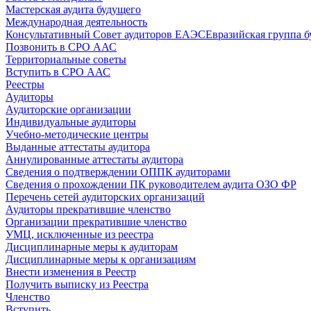
Мастерская аудита будущего
Международная деятельность
Консультативный Совет аудиторов ЕАЭС
Евразийская группа б
Позвонить в СРО ААС
Территориальные советы
Вступить в СРО ААС
Реестры
Аудиторы
Аудиторские организации
Индивидуальные аудиторы
Учебно-методические центры
Выданные аттестаты аудитора
Аннулированные аттестаты аудитора
Сведения о подтверждении ОППК аудиторами
Сведения о прохождении ПК руководителем аудита ОЗО ФР
Перечень сетей аудиторских организаций
Аудиторы прекратившие членство
Организации прекратившие членство
УМЦ, исключенные из реестра
Дисциплинарные меры к аудиторам
Дисциплинарные меры к организациям
Внести изменения в Реестр
Получить выписку из Реестра
Членство
Вступить