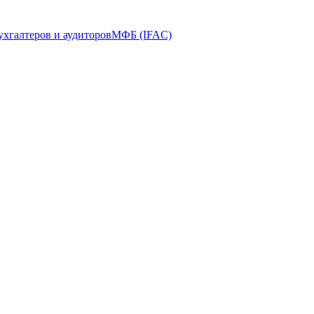
ухгалтеров и аудиторов
МФБ (IFAC)