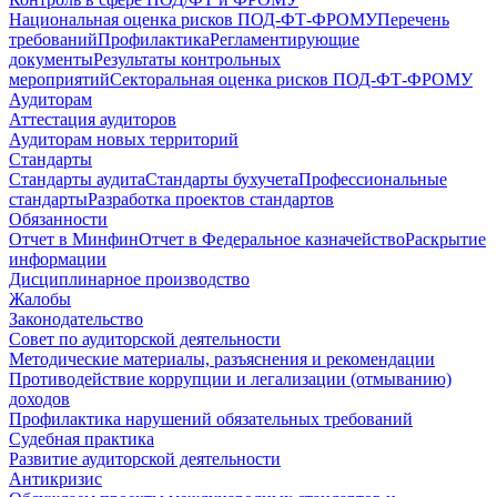
Национальная оценка рисков ПОД-ФТ-ФРОМУ
Перечень
требований
Профилактика
Регламентирующие
документы
Результаты контрольных
мероприятий
Секторальная оценка рисков ПОД-ФТ-ФРОМУ
Аудиторам
Аттестация аудиторов
Аудиторам новых территорий
Стандарты
Стандарты аудита
Стандарты бухучета
Профессиональные
стандарты
Разработка проектов стандартов
Обязанности
Отчет в Минфин
Отчет в Федеральное казначейство
Раскрытие
информации
Дисциплинарное производство
Жалобы
Законодательство
Совет по аудиторской деятельности
Методические материалы, разъяснения и рекомендации
Противодействие коррупции и легализации (отмыванию)
доходов
Профилактика нарушений обязательных требований
Судебная практика
Развитие аудиторской деятельности
Антикризис