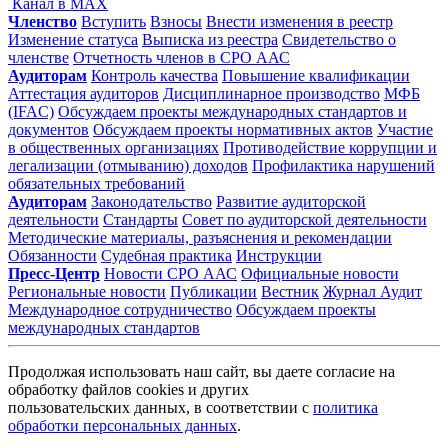
Канал в MAX
Членство
Вступить
Взносы
Внести изменения в реестр
Изменение статуса
Выписка из реестра
Свидетельство о
членстве
Отчетность членов в СРО ААС
Аудиторам
Контроль качества
Повышение квалификации
Аттестация аудиторов
Дисциплинарное производство
МФБ
(IFAC)
Обсуждаем проекты международных стандартов и
документов
Обсуждаем проекты нормативных актов
Участие
в общественных организациях
Противодействие коррупции и
легализации (отмыванию) доходов
Профилактика нарушений
обязательных требований
Аудиторам
Законодательство
Развитие аудиторской
деятельности
Стандарты
Совет по аудиторской деятельности
Методические материалы, разъяснения и рекомендации
Обязанности
Судебная практика
Инструкции
Пресс-Центр
Новости СРО ААС
Официальные новости
Региональные новости
Публикации
Вестник
Журнал Аудит
Международное сотрудничество
Обсуждаем проекты
международных стандартов
Продолжая использовать наш сайт, вы даете согласие на
обработку файлов cookies и других
пользовательских данных, в соответствии с
политика
обработки персональных данных
.