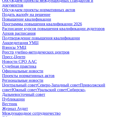
Обсуждаем проекты международных стандартов и
документов
Обсуждаем проекты нормативных актов
Подать жалобу на решение
Повышение квалификации
Программы повышения квалификации 2026
Расписание курсов повышения квалификации аудиторов
Архив расписания
Подтверждение повышения квалификации
Аккредитация УМЦ
Взносы УМЦ
Реестр учебно-методических центров
Пресс-Центр
Новости СРО ААС
Судебная практика
Официальные новости
Проекты нормативных актов
Региональные новости
Центральный совет
Северо-Западный совет
Приволжский
совет
Южный совет
Уральский совет
Сибирско-
Дальневосточный совет
Публикации
Вестник
Журнал Аудит
Международное сотрудничество