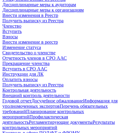
Дисциплинарные меры к аудиторам
Дисциплинарные меры к организациям
Внести изменения в Реестр
Получить выписку из Реестра
Членство
Вступить
Взносы
Внести изменение в реестр
Изменение статуса
Свидетельство о членстве
Отчетность членов в СРО ААС
Прекращение членства
Вступить в СРО ААС
Инструкции для ЛК
Оплатить взносы
Получить выписку из Реестра
Контрольная деятельность
Внешний контроль деятельности
Годовой отчет
Досудебное обжалование
Информация для
уполномоченных экспертов
Перечень обязательных
требований
Планирование контрольных
мероприятий
Профилактическая
деятельность
Регламентирующие документы
Результаты
контрольных мероприятий
Контроль в сфере ПОД/ФТ и ФРОМУ