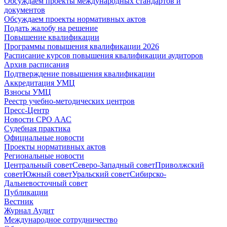
Обсуждаем проекты международных стандартов и
документов
Обсуждаем проекты нормативных актов
Подать жалобу на решение
Повышение квалификации
Программы повышения квалификации 2026
Расписание курсов повышения квалификации аудиторов
Архив расписания
Подтверждение повышения квалификации
Аккредитация УМЦ
Взносы УМЦ
Реестр учебно-методических центров
Пресс-Центр
Новости СРО ААС
Судебная практика
Официальные новости
Проекты нормативных актов
Региональные новости
Центральный совет
Северо-Западный совет
Приволжский
совет
Южный совет
Уральский совет
Сибирско-
Дальневосточный совет
Публикации
Вестник
Журнал Аудит
Международное сотрудничество