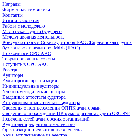
Награды
Фирменная символика
Контакты
Иски и заявления
Работа с молодежью
Мастерская аудита будущего
Международная деятельность
Консультативный Совет аудиторов ЕАЭС
Евразийская группа
бухгалтеров и аудиторов
МФБ (IFAC)
Позвонить в СРО ААС
Территориальные советы
Вступить в СРО ААС
Реестры
Аудиторы
Аудиторские организации
Индивидуальные аудиторы
Учебно-методические центры
Выданные аттестаты аудитора
Аннулированные аттестаты аудитора
Сведения о подтверждении ОППК аудиторами
Сведения о прохождении ПК руководителем аудита ОЗО ФР
Перечень сетей аудиторских организаций
Аудиторы прекратившие членство
Организации прекратившие членство
УМЦ, исключенные из реестра