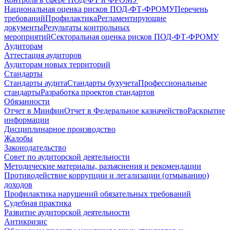
Национальная оценка рисков ПОД-ФТ-ФРОМУ
Перечень
требований
Профилактика
Регламентирующие
документы
Результаты контрольных
мероприятий
Секторальная оценка рисков ПОД-ФТ-ФРОМУ
Аудиторам
Аттестация аудиторов
Аудиторам новых территорий
Стандарты
Стандарты аудита
Стандарты бухучета
Профессиональные
стандарты
Разработка проектов стандартов
Обязанности
Отчет в Минфин
Отчет в Федеральное казначейство
Раскрытие
информации
Дисциплинарное производство
Жалобы
Законодательство
Совет по аудиторской деятельности
Методические материалы, разъяснения и рекомендации
Противодействие коррупции и легализации (отмыванию)
доходов
Профилактика нарушений обязательных требований
Судебная практика
Развитие аудиторской деятельности
Антикризис