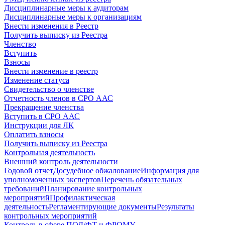
Дисциплинарные меры к аудиторам
Дисциплинарные меры к организациям
Внести изменения в Реестр
Получить выписку из Реестра
Членство
Вступить
Взносы
Внести изменение в реестр
Изменение статуса
Свидетельство о членстве
Отчетность членов в СРО ААС
Прекращение членства
Вступить в СРО ААС
Инструкции для ЛК
Оплатить взносы
Получить выписку из Реестра
Контрольная деятельность
Внешний контроль деятельности
Годовой отчет
Досудебное обжалование
Информация для
уполномоченных экспертов
Перечень обязательных
требований
Планирование контрольных
мероприятий
Профилактическая
деятельность
Регламентирующие документы
Результаты
контрольных мероприятий
Контроль в сфере ПОД/ФТ и ФРОМУ