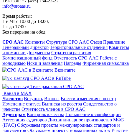
Телефон: +7 (495) 734-22-22
info@sroaas.ru
Время работы:
Пн-Чт с 10:00 до 18:00,
Пт до 17:00.
Без перерыва на обед.
СРО ААС
Контакты
Структура СРО ААС
Съезд
Правление
Генеральный директор
Территориальные отделения
Комитеты
и комиссии
Документы
Стратегия развития
Компенсационный фонд
Отчетность СРО ААС
Работа с
молодежью
Иски и заявления
Награды
Фирменная символика
Вконтакте
СРО ААС в RuTube
Телеграм-канал СРО ААС
Канал в MAX
Членство
Вступить
Взносы
Внести изменения в реестр
Изменение статуса
Выписка из реестра
Свидетельство о
членстве
Отчетность членов в СРО ААС
Аудиторам
Контроль качества
Повышение квалификации
Аттестация аудиторов
Дисциплинарное производство
МФБ
(IFAC)
Обсуждаем проекты международных стандартов и
документов
Обсуждаем проекты нормативных актов
Участие