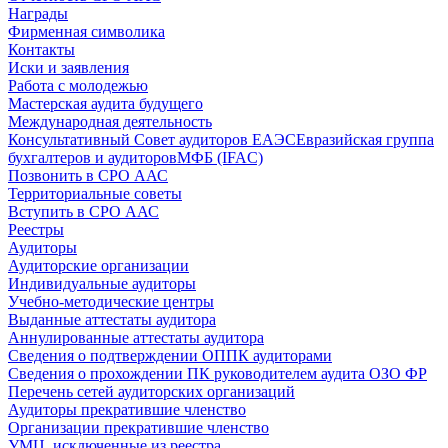
Награды
Фирменная символика
Контакты
Иски и заявления
Работа с молодежью
Мастерская аудита будущего
Международная деятельность
Консультативный Совет аудиторов ЕАЭС
Евразийская группа
бухгалтеров и аудиторов
МФБ (IFAC)
Позвонить в СРО ААС
Территориальные советы
Вступить в СРО ААС
Реестры
Аудиторы
Аудиторские организации
Индивидуальные аудиторы
Учебно-методические центры
Выданные аттестаты аудитора
Аннулированные аттестаты аудитора
Сведения о подтверждении ОППК аудиторами
Сведения о прохождении ПК руководителем аудита ОЗО ФР
Перечень сетей аудиторских организаций
Аудиторы прекратившие членство
Организации прекратившие членство
УМЦ, исключенные из реестра