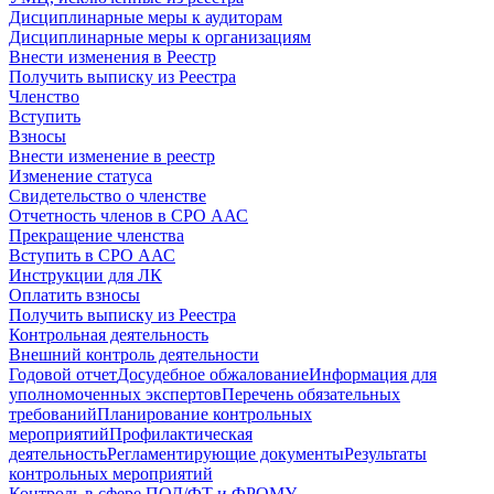
Дисциплинарные меры к аудиторам
Дисциплинарные меры к организациям
Внести изменения в Реестр
Получить выписку из Реестра
Членство
Вступить
Взносы
Внести изменение в реестр
Изменение статуса
Свидетельство о членстве
Отчетность членов в СРО ААС
Прекращение членства
Вступить в СРО ААС
Инструкции для ЛК
Оплатить взносы
Получить выписку из Реестра
Контрольная деятельность
Внешний контроль деятельности
Годовой отчет
Досудебное обжалование
Информация для
уполномоченных экспертов
Перечень обязательных
требований
Планирование контрольных
мероприятий
Профилактическая
деятельность
Регламентирующие документы
Результаты
контрольных мероприятий
Контроль в сфере ПОД/ФТ и ФРОМУ