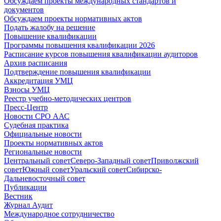
Обсуждаем проекты международных стандартов и
документов
Обсуждаем проекты нормативных актов
Подать жалобу на решение
Повышение квалификации
Программы повышения квалификации 2026
Расписание курсов повышения квалификации аудиторов
Архив расписания
Подтверждение повышения квалификации
Аккредитация УМЦ
Взносы УМЦ
Реестр учебно-методических центров
Пресс-Центр
Новости СРО ААС
Судебная практика
Официальные новости
Проекты нормативных актов
Региональные новости
Центральный совет
Северо-Западный совет
Приволжский
совет
Южный совет
Уральский совет
Сибирско-
Дальневосточный совет
Публикации
Вестник
Журнал Аудит
Международное сотрудничество