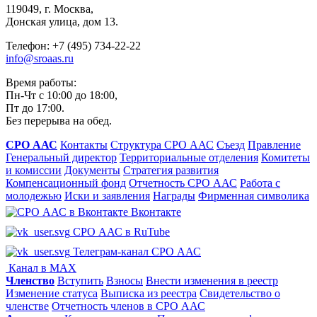
119049, г. Москва,
Донская улица, дом 13.
Телефон: +7 (495) 734-22-22
info@sroaas.ru
Время работы:
Пн-Чт с 10:00 до 18:00,
Пт до 17:00.
Без перерыва на обед.
СРО ААС
Контакты
Структура СРО ААС
Съезд
Правление
Генеральный директор
Территориальные отделения
Комитеты
и комиссии
Документы
Стратегия развития
Компенсационный фонд
Отчетность СРО ААС
Работа с
молодежью
Иски и заявления
Награды
Фирменная символика
Вконтакте
СРО ААС в RuTube
Телеграм-канал СРО ААС
Канал в MAX
Членство
Вступить
Взносы
Внести изменения в реестр
Изменение статуса
Выписка из реестра
Свидетельство о
членстве
Отчетность членов в СРО ААС