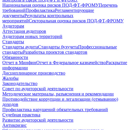
Национальная оценка рисков ПОД-ФТ-ФРОМУ
Перечень
требований
Профилактика
Регламентирующие
документы
Результаты контрольных
мероприятий
Секторальная оценка рисков ПОД-ФТ-ФРОМУ
Аудиторам
Аттестация аудиторов
Аудиторам новых территорий
Стандарты
Стандарты аудита
Стандарты бухучета
Профессиональные
стандарты
Разработка проектов стандартов
Обязанности
Отчет в Минфин
Отчет в Федеральное казначейство
Раскрытие
информации
Дисциплинарное производство
Жалобы
Законодательство
Совет по аудиторской деятельности
Методические материалы, разъяснения и рекомендации
Противодействие коррупции и легализации (отмыванию)
доходов
Профилактика нарушений обязательных требований
Судебная практика
Развитие аудиторской деятельности
Антикризис