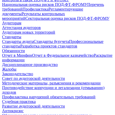
Национальная оценка рисков ПОД-ФТ-ФРОМУ
Перечень
требований
Профилактика
Регламентирующие
документы
Результаты контрольных
мероприятий
Секторальная оценка рисков ПОД-ФТ-ФРОМУ
Аудиторам
Аттестация аудиторов
Аудиторам новых территорий
Стандарты
Стандарты аудита
Стандарты бухучета
Профессиональные
стандарты
Разработка проектов стандартов
Обязанности
Отчет в Минфин
Отчет в Федеральное казначейство
Раскрытие
информации
Дисциплинарное производство
Жалобы
Законодательство
Совет по аудиторской деятельности
Методические материалы, разъяснения и рекомендации
Противодействие коррупции и легализации (отмыванию)
доходов
Профилактика нарушений обязательных требований
Судебная практика
Развитие аудиторской деятельности
Антикризис