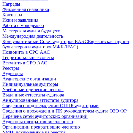
Награды
Фирменная символика
Контакты
Иски и заявления
Работа с молодежью
Мастерская аудита будущего
Международная деятельность
Консультативный Совет аудиторов ЕАЭС
Евразийская группа
бухгалтеров и аудиторов
МФБ (IFAC)
Позвонить в СРО ААС
Территориальные советы
Вступить в СРО ААС
Реестры
Аудиторы
Аудиторские организации
Индивидуальные аудиторы
Учебно-методические центры
Выданные аттестаты аудитора
Аннулированные аттестаты аудитора
Сведения о подтверждении ОППК аудиторами
Сведения о прохождении ПК руководителем аудита ОЗО ФР
Перечень сетей аудиторских организаций
Аудиторы прекратившие членство
Организации прекратившие членство
УМЦ, исключенные из реестра