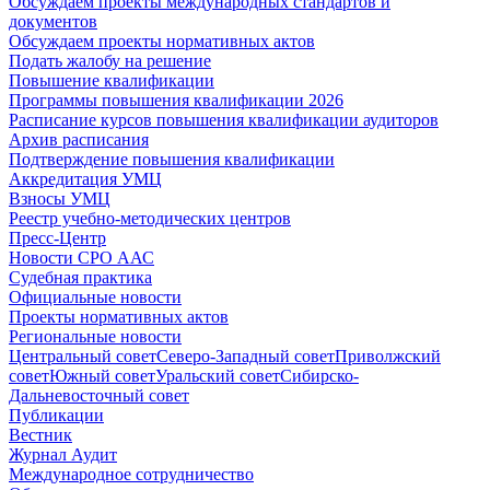
Обсуждаем проекты международных стандартов и
документов
Обсуждаем проекты нормативных актов
Подать жалобу на решение
Повышение квалификации
Программы повышения квалификации 2026
Расписание курсов повышения квалификации аудиторов
Архив расписания
Подтверждение повышения квалификации
Аккредитация УМЦ
Взносы УМЦ
Реестр учебно-методических центров
Пресс-Центр
Новости СРО ААС
Судебная практика
Официальные новости
Проекты нормативных актов
Региональные новости
Центральный совет
Северо-Западный совет
Приволжский
совет
Южный совет
Уральский совет
Сибирско-
Дальневосточный совет
Публикации
Вестник
Журнал Аудит
Международное сотрудничество