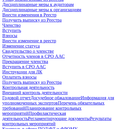
Дисциплинарные меры к аудиторам
Дисциплинарные меры к организациям
Внести изменения в Реестр
Получить выписку из Реестра
Членство
Вступить
Взносы
Внести изменение в реестр
Изменение статуса
Свидетельство о членстве
Отчетность членов в СРО ААС
Прекращение членства
Вступить в СРО ААС
Инструкции для ЛК
Оплатить взносы
Получить выписку из Реестра
Контрольная деятельность
Внешний контроль деятельности
Годовой отчет
Досудебное обжалование
Информация для
уполномоченных экспертов
Перечень обязательных
требований
Планирование контрольных
мероприятий
Профилактическая
деятельность
Регламентирующие документы
Результаты
контрольных мероприятий
Контроль в сфере ПОД/ФТ и ФРОМУ