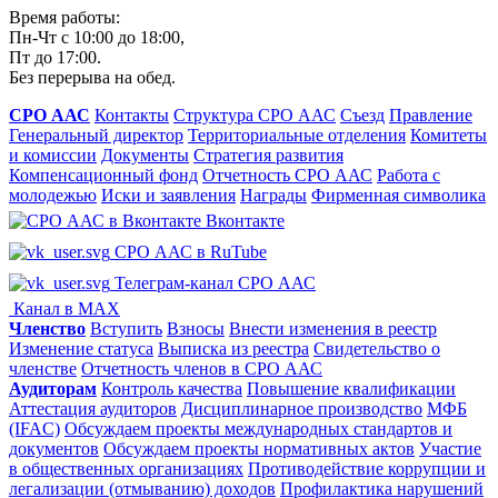
Время работы:
Пн-Чт с 10:00 до 18:00,
Пт до 17:00.
Без перерыва на обед.
СРО ААС
Контакты
Структура СРО ААС
Съезд
Правление
Генеральный директор
Территориальные отделения
Комитеты
и комиссии
Документы
Стратегия развития
Компенсационный фонд
Отчетность СРО ААС
Работа с
молодежью
Иски и заявления
Награды
Фирменная символика
Вконтакте
СРО ААС в RuTube
Телеграм-канал СРО ААС
Канал в MAX
Членство
Вступить
Взносы
Внести изменения в реестр
Изменение статуса
Выписка из реестра
Свидетельство о
членстве
Отчетность членов в СРО ААС
Аудиторам
Контроль качества
Повышение квалификации
Аттестация аудиторов
Дисциплинарное производство
МФБ
(IFAC)
Обсуждаем проекты международных стандартов и
документов
Обсуждаем проекты нормативных актов
Участие
в общественных организациях
Противодействие коррупции и
легализации (отмыванию) доходов
Профилактика нарушений