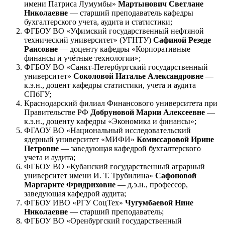
имени Патриса Лумумбы»
Мартынович Светлане
Николаевне
— старший преподаватель кафедры
бухгалтерского учета, аудита и статистики;
ФГБОУ ВО «Уфимский государственный нефтяной
технический университет» (УГНТУ)
Сафиной Резеде
Раисовне
— доценту кафедры «Корпоративные
финансы и учётные технологии»;
ФГБОУ ВО
«Санкт-Петербургский
государственный
университет»
Соколовой Наталье Александровне
—
к.э.н., доцент кафедры статистики, учета и аудита
СПбГУ;
Краснодарский филиал Финансового университета при
Правительстве РФ
Добруновой Марии Алексеевне
—
к.э.н., доценту кафедры «Экономика и финансы»;
ФГАОУ ВО «Национальный исследовательский
ядерный университет «МИФИ»
Комиссаровой Ирине
Петровне
— заведующая кафедрой бухгалтерского
учета и аудита;
ФГБОУ ВО «Кубанский государственный аграрный
университет имени
И. Т. Трубилина»
Сафоновой
Маргарите Фридриховне
— д.э.н., профессор,
заведующая кафедрой аудита;
ФГБОУ ИВО «РГУ СоцТех»
Чугумбаевой Нине
Николаевне
— старший преподаватель;
ФГБОУ ВО «Оренбургский государственный