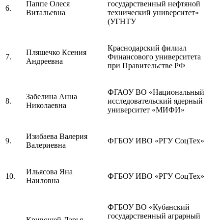
Паппе Олеся
государственный нефтяной
6.
Витальевна
технический университет»
(УГНТУ
Краснодарский филиал
Пляшечко Ксения
7.
Финансового университета
Андреевна
при Правительстве РФ
ФГАОУ ВО «Национальный
Забелина Анна
8.
исследовательский ядерный
Николаевна
университет «МИФИ»
Изибаева Валерия
9.
ФГБОУ ИВО «РГУ СоцТех»
Валериевна
Ильясова Яна
10.
ФГБОУ ИВО «РГУ СоцТех»
Наиловна
ФГБОУ ВО «Кубанский
государственный аграрный
Кривошей Дарья