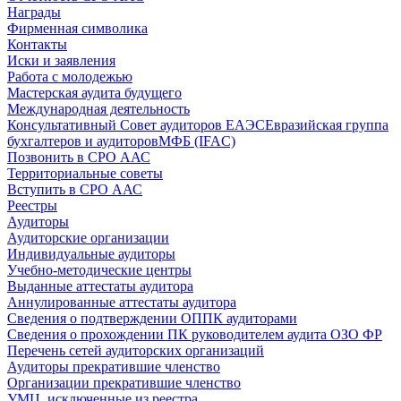
Награды
Фирменная символика
Контакты
Иски и заявления
Работа с молодежью
Мастерская аудита будущего
Международная деятельность
Консультативный Совет аудиторов ЕАЭС
Евразийская группа
бухгалтеров и аудиторов
МФБ (IFAC)
Позвонить в СРО ААС
Территориальные советы
Вступить в СРО ААС
Реестры
Аудиторы
Аудиторские организации
Индивидуальные аудиторы
Учебно-методические центры
Выданные аттестаты аудитора
Аннулированные аттестаты аудитора
Сведения о подтверждении ОППК аудиторами
Сведения о прохождении ПК руководителем аудита ОЗО ФР
Перечень сетей аудиторских организаций
Аудиторы прекратившие членство
Организации прекратившие членство
УМЦ, исключенные из реестра