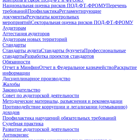
Национальная оценка рисков ПОД-ФТ-ФРОМУ
Перечень
требований
Профилактика
Регламентирующие
документы
Результаты контрольных
мероприятий
Секторальная оценка рисков ПОД-ФТ-ФРОМУ
Аудиторам
Аттестация аудиторов
Аудиторам новых территорий
Стандарты
Стандарты аудита
Стандарты бухучета
Профессиональные
стандарты
Разработка проектов стандартов
Обязанности
Отчет в Минфин
Отчет в Федеральное казначейство
Раскрытие
информации
Дисциплинарное производство
Жалобы
Законодательство
Совет по аудиторской деятельности
Методические материалы, разъяснения и рекомендации
Противодействие коррупции и легализации (отмыванию)
доходов
Профилактика нарушений обязательных требований
Судебная практика
Развитие аудиторской деятельности
Антикризис