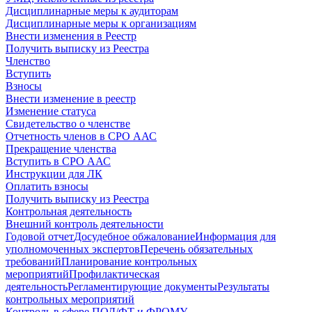
Дисциплинарные меры к аудиторам
Дисциплинарные меры к организациям
Внести изменения в Реестр
Получить выписку из Реестра
Членство
Вступить
Взносы
Внести изменение в реестр
Изменение статуса
Свидетельство о членстве
Отчетность членов в СРО ААС
Прекращение членства
Вступить в СРО ААС
Инструкции для ЛК
Оплатить взносы
Получить выписку из Реестра
Контрольная деятельность
Внешний контроль деятельности
Годовой отчет
Досудебное обжалование
Информация для
уполномоченных экспертов
Перечень обязательных
требований
Планирование контрольных
мероприятий
Профилактическая
деятельность
Регламентирующие документы
Результаты
контрольных мероприятий
Контроль в сфере ПОД/ФТ и ФРОМУ