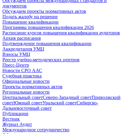
Обсуждаем проекты международных стандартов и
документов
Обсуждаем проекты нормативных актов
Подать жалобу на решение
Повышение квалификации
Программы повышения квалификации 2026
Расписание курсов повышения квалификации аудиторов
Архив расписания
Подтверждение повышения квалификации
Аккредитация УМЦ
Взносы УМЦ
Реестр учебно-методических центров
Пресс-Центр
Новости СРО ААС
Судебная практика
Официальные новости
Проекты нормативных актов
Региональные новости
Центральный совет
Северо-Западный совет
Приволжский
совет
Южный совет
Уральский совет
Сибирско-
Дальневосточный совет
Публикации
Вестник
Журнал Аудит
Международное сотрудничество