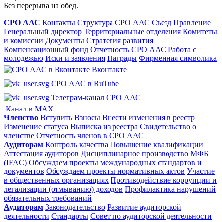
Без перерыва на обед.
СРО ААС
Контакты
Структура СРО ААС
Съезд
Правление
Генеральный директор
Территориальные отделения
Комитеты
и комиссии
Документы
Стратегия развития
Компенсационный фонд
Отчетность СРО ААС
Работа с
молодежью
Иски и заявления
Награды
Фирменная символика
Вконтакте
СРО ААС в RuTube
Телеграм-канал СРО ААС
Канал в MAX
Членство
Вступить
Взносы
Внести изменения в реестр
Изменение статуса
Выписка из реестра
Свидетельство о
членстве
Отчетность членов в СРО ААС
Аудиторам
Контроль качества
Повышение квалификации
Аттестация аудиторов
Дисциплинарное производство
МФБ
(IFAC)
Обсуждаем проекты международных стандартов и
документов
Обсуждаем проекты нормативных актов
Участие
в общественных организациях
Противодействие коррупции и
легализации (отмыванию) доходов
Профилактика нарушений
обязательных требований
Аудиторам
Законодательство
Развитие аудиторской
деятельности
Стандарты
Совет по аудиторской деятельности