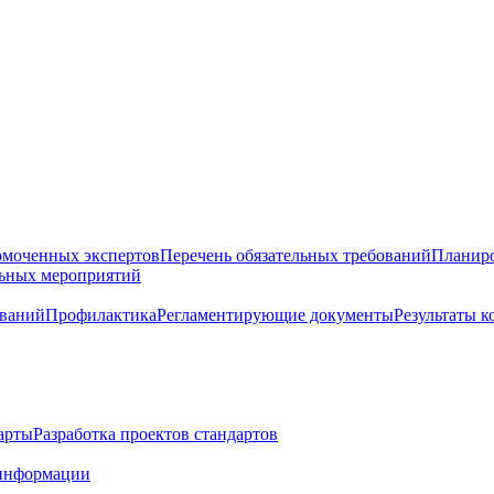
омоченных экспертов
Перечень обязательных требований
Планиро
льных мероприятий
ований
Профилактика
Регламентирующие документы
Результаты 
арты
Разработка проектов стандартов
информации