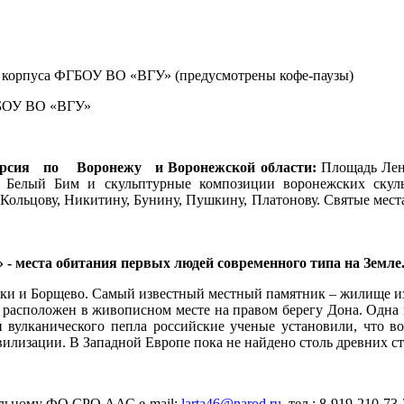
ого корпуса ФГБОУ ВО «ВГУ» (предусмотрены кофе-паузы)
ГБОУ ВО «ВГУ»
урсия по Воронежу и Воронежской области:
Площадь Лен
л, Белый Бим и скульптурные композиции воронежских скул
 Кольцову, Никитину, Бунину, Пушкину, Платонову. Святые мес
- места обитания первых людей современного типа на Земле.
енки и Борщево. Самый известный местный памятник – жилище из
 расположен в живописном месте на правом берегу Дона. Одна 
 вулканического пепла российские ученые установили, что во
илизации. В Западной Европе пока не найдено столь древних ст
альному ФО СРО ААС,e-mail:
larta46@narod.ru
, тел.: 8-919-210-73-