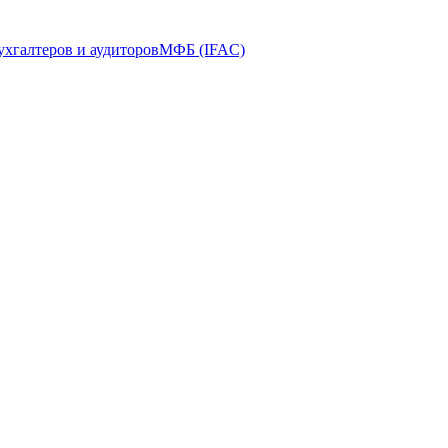
ухгалтеров и аудиторов
МФБ (IFAC)