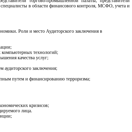
редставители торгово-промышленной палаты, представители
 специалисты в области финансового контроля, МСФО, учета и
ономики. Роли и место Аудиторского заключения в
кации;
х компьютерных технологий;
вышения качества услуг;
м аудиторского заключения;
упным путем и финансированию терроризма;
экономических кризисов;
дируемого лица.
енции;