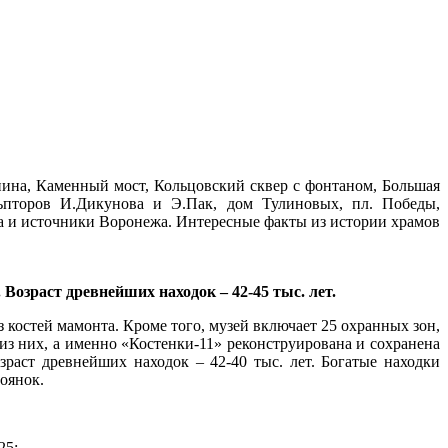
ина, Каменный мост, Кольцовский сквер с фонтаном, Большая
ьпторов И.Дикунова и Э.Пак, дом Тулиновых, пл. Победы,
та и источники Воронежа. Интересные факты из истории храмов
 Возраст древнейших находок – 42-45 тыс. лет.
 костей мамонта. Кроме того, музей включает 25 охранных зон,
из них, а именно «Костенки-11» реконструирована и сохранена
зраст древнейших находок – 42-40 тыс. лет. Богатые находки
оянок.
25;