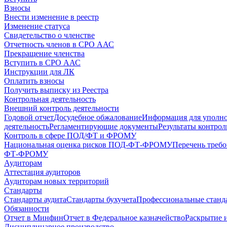
Взносы
Внести изменение в реестр
Изменение статуса
Свидетельство о членстве
Отчетность членов в СРО ААС
Прекращение членства
Вступить в СРО ААС
Инструкции для ЛК
Оплатить взносы
Получить выписку из Реестра
Контрольная деятельность
Внешний контроль деятельности
Годовой отчет
Досудебное обжалование
Информация для уполн
деятельность
Регламентирующие документы
Результаты контро
Контроль в сфере ПОД/ФТ и ФРОМУ
Национальная оценка рисков ПОД-ФТ-ФРОМУ
Перечень треб
ФТ-ФРОМУ
Аудиторам
Аттестация аудиторов
Аудиторам новых территорий
Стандарты
Стандарты аудита
Стандарты бухучета
Профессиональные станд
Обязанности
Отчет в Минфин
Отчет в Федеральное казначейство
Раскрытие 
Дисциплинарное производство