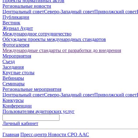
Проекты нормативных актов
Региональные новости
Центральный совет
Северо-Западный совет
Приволжский совет
Публикации
Вестник
Журнал Аудит
Международное сотрудничество
Обсуждаем проекты международных стандартов
Фотогалерея
Международные стандарты от разработки до внедрения
Мероприятия
Съезд
Заседания
Круглые столы
Вебинары
Семинары
Региональные мероприятия
Центральный совет
Северо-Западный совет
Приволжский совет
Конкурсы
Конференции
Пользователям аудиторских услуг
Личный кабинет
Главная
Пресс-центр
Новости СРО ААС