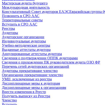
Мастерская аудита будущего
Международная деятельность
Консультативный Совет аудиторов ЕАЭС
Евразийская группа б
Позвонить в СРО ААС
Территориальные советы
Вступить в СРО ААС
Реестры
Аудиторы
Аудиторские организации
Индивидуальные аудиторы
Учебно-методические центры
Выданные аттестаты аудитора
Аннулированные аттестаты аудитора
Сведения о подтверждении ОППК аудиторами
Сведения о прохождении ПК руководителем аудита ОЗО ФР
Перечень сетей аудиторских организаций
Аудиторы прекратившие членство
Организации прекратившие членство
УМЦ, исключенные из реестра
Дисциплинарные меры к аудиторам
Дисциплинарные меры к организациям
Внести изменения в Реестр
Получить выписку из Реестра
Членство
Вступить