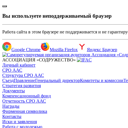
Вы используете неподдерживаемый браузер
Работа сайта в этом браузере не поддерживается и не гарантир
Google Chrome
Mozilla Firefox
Яндекс Браузер
АССОЦИАЦИЯ «СОДРУЖЕСТВО»
Личный кабинет
СРО ААС
Структура СРО ААС
Съезд
Правление
Генеральный директор
Комитеты и комиссии
Те
Стратегия развития
Документы
Компенсационный фонд
Отчетность СРО ААС
Награды
Фирменная символика
Контакты
Иски и заявления
Работа с молодежью