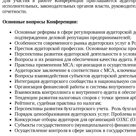
Для участия в работе Конференции приглашаются аудиторы
исполнительных, законодательных органов власти, руководит
отчетности.
Основные вопросы Конференции:
Основные реформы в сфере регулирования аудиторской де
подтверждении деловой репутации предпринимателей;
Особенности современного рынка аудиторских услуг в Р
Престиж аудиторской профессии. Основные вопросы про
Перспективы развития аудиторской деятельности в усл
Вопросы и их решения для обеспечения качества аудита. 
Практика применения МСА: организация и осуществление
Аудиторское заключение в соответствии с МСА, ключевые
Вопросы взаимодействия субъектов аудиторской деятель
Интеграция аудиторского сообщества в национальную с
Организация финансовой работы и системы внутреннего 
Взаимосвязь контроллинга и внутреннего аудита в обесп
Тенденции развития налоговых споров с точки зрения ар
Рейтинги, судебная практика по налогам;
Перспективы развития бухгалтерского учета. Роль бухга
Порядок ценообразования аудиторских услуг. Проблема н
Конкурсные отборы аудиторов для организаций ОЗХС (О
Субъекты государственного (муниципального) финансово
Осуществление контроля в сфере закупок в государстве