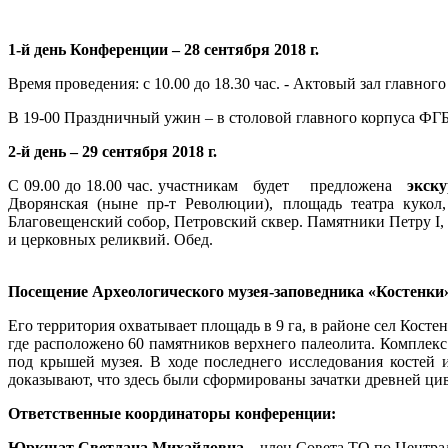
1-й день Конференции – 28 сентября 2018 г.
Время проведения: с 10.00 до 18.30 час. - Актовый зал главн
В 19-00 Праздничный ужин – в столовой главного корпуса Ф
2-й день – 29 сентября 2018 г.
С 09.00 до 18.00 час. участникам будет предложена
экск
Дворянская (ныне пр-т Революции), площадь театра куко
Благовещенский собор, Петровский сквер. Памятники Петру I,
и церковных реликвий. Обед.
Посещение Археологического музея-заповедника «Костенки» 
Его территория охватывает площадь в 9 га, в районе сел Кост
где расположено 60 памятников верхнего палеолита. Комплекс
под крышей музея. В ходе последнего исследования костей и
доказывают, что здесь были сформированы зачатки древней цив
Ответственные координаторы конференции:
Юркшат Светлана Михайловна –
член Совета ТО по Центр