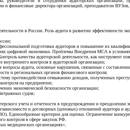
, руководители и сотрудники аудиторских организаций, п
ели и финансовые директора организаций, преподаватели ВУЗов,
ятельности в России. Роль аудита в развитии эффективности эк
оссии;
фессиональной подготовки аудиторов и повышение их квалифи
овиях цифровой экономики. Проблемы Внедрения МСА в условия
Контроль качества аудиторской деятельности, как инструмент по
 внутреннего контроля в аудиторской организации;
 вопросы аудита, основные нарушения, связанные с составление
ности и региональных органов финансового контроля;
истему противодействия отмыванию доходов, полученных прест
контроля на предприятии;
ечении экономической безопасности организации;
битражных судов;
лтерского учета и отчетности в предупреждении и преодолении 
езависимости и договорных (ценовых) отношений аудитора и ау
ЗО). Единообразные критерии для оценки. Ограничение конкур
го контроля в сфере закупок РФ.
нных медицинских организациях».