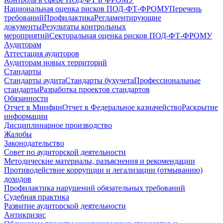
Национальная оценка рисков ПОД-ФТ-ФРОМУ
Перечень
требований
Профилактика
Регламентирующие
документы
Результаты контрольных
мероприятий
Секторальная оценка рисков ПОД-ФТ-ФРОМУ
Аудиторам
Аттестация аудиторов
Аудиторам новых территорий
Стандарты
Стандарты аудита
Стандарты бухучета
Профессиональные
стандарты
Разработка проектов стандартов
Обязанности
Отчет в Минфин
Отчет в Федеральное казначейство
Раскрытие
информации
Дисциплинарное производство
Жалобы
Законодательство
Совет по аудиторской деятельности
Методические материалы, разъяснения и рекомендации
Противодействие коррупции и легализации (отмыванию)
доходов
Профилактика нарушений обязательных требований
Судебная практика
Развитие аудиторской деятельности
Антикризис