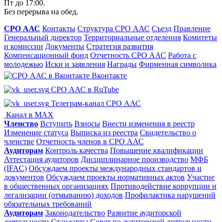
Пт до 17:00.
Без перерыва на обед.
СРО ААС
Контакты
Структура СРО ААС
Съезд
Правление
Генеральный директор
Территориальные отделения
Комитеты
и комиссии
Документы
Стратегия развития
Компенсационный фонд
Отчетность СРО ААС
Работа с
молодежью
Иски и заявления
Награды
Фирменная символика
Вконтакте
СРО ААС в RuTube
Телеграм-канал СРО ААС
Канал в MAX
Членство
Вступить
Взносы
Внести изменения в реестр
Изменение статуса
Выписка из реестра
Свидетельство о
членстве
Отчетность членов в СРО ААС
Аудиторам
Контроль качества
Повышение квалификации
Аттестация аудиторов
Дисциплинарное производство
МФБ
(IFAC)
Обсуждаем проекты международных стандартов и
документов
Обсуждаем проекты нормативных актов
Участие
в общественных организациях
Противодействие коррупции и
легализации (отмыванию) доходов
Профилактика нарушений
обязательных требований
Аудиторам
Законодательство
Развитие аудиторской
деятельности
Стандарты
Совет по аудиторской деятельности