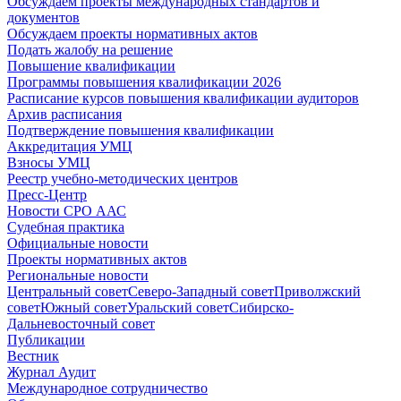
Обсуждаем проекты международных стандартов и
документов
Обсуждаем проекты нормативных актов
Подать жалобу на решение
Повышение квалификации
Программы повышения квалификации 2026
Расписание курсов повышения квалификации аудиторов
Архив расписания
Подтверждение повышения квалификации
Аккредитация УМЦ
Взносы УМЦ
Реестр учебно-методических центров
Пресс-Центр
Новости СРО ААС
Судебная практика
Официальные новости
Проекты нормативных актов
Региональные новости
Центральный совет
Северо-Западный совет
Приволжский
совет
Южный совет
Уральский совет
Сибирско-
Дальневосточный совет
Публикации
Вестник
Журнал Аудит
Международное сотрудничество