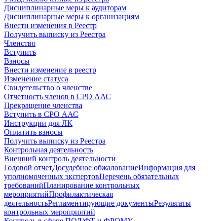
Дисциплинарные меры к аудиторам
Дисциплинарные меры к организациям
Внести изменения в Реестр
Получить выписку из Реестра
Членство
Вступить
Взносы
Внести изменение в реестр
Изменение статуса
Свидетельство о членстве
Отчетность членов в СРО ААС
Прекращение членства
Вступить в СРО ААС
Инструкции для ЛК
Оплатить взносы
Получить выписку из Реестра
Контрольная деятельность
Внешний контроль деятельности
Годовой отчет
Досудебное обжалование
Информация для
уполномоченных экспертов
Перечень обязательных
требований
Планирование контрольных
мероприятий
Профилактическая
деятельность
Регламентирующие документы
Результаты
контрольных мероприятий
Контроль в сфере ПОД/ФТ и ФРОМУ