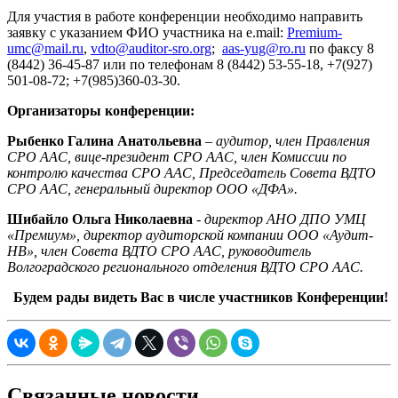
Для участия в работе конференции необходимо направить
заявку с указанием ФИО участника на e.mail:
Premium-
umc@mail.ru
,
vdto@auditor-sro.org
;
aas-yug@ro.ru
по факсу 8
(8442) 36-45-87 или по телефонам 8 (8442) 53-55-18, +7(927)
501-08-72; +7(985)360-03-30.
Организаторы конференции:
Рыбенко Галина Анатольевна
–
аудитор, член Правления
СРО ААС, вице-президент СРО ААС, член Комиссии по
контролю качества СРО ААС, Председатель Совета ВДТО
СРО ААС, генеральный директор ООО «ДФА».
Шибайло Ольга Николаевна
-
директор АНО ДПО УМЦ
«Премиум», директор аудиторской компании ООО «Аудит-
НВ», член Совета ВДТО СРО ААС, руководитель
Волгоградского регионального отделения ВДТО СРО ААС.
Будем рады видеть Вас в числе участников Конференции!
Связанные новости