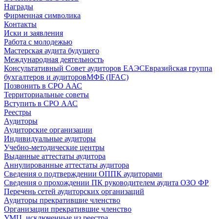
Награды
Фирменная символика
Контакты
Иски и заявления
Работа с молодежью
Мастерская аудита будущего
Международная деятельность
Консультативный Совет аудиторов ЕАЭС
Евразийская группа
бухгалтеров и аудиторов
МФБ (IFAC)
Позвонить в СРО ААС
Территориальные советы
Вступить в СРО ААС
Реестры
Аудиторы
Аудиторские организации
Индивидуальные аудиторы
Учебно-методические центры
Выданные аттестаты аудитора
Аннулированные аттестаты аудитора
Сведения о подтверждении ОППК аудиторами
Сведения о прохождении ПК руководителем аудита ОЗО ФР
Перечень сетей аудиторских организаций
Аудиторы прекратившие членство
Организации прекратившие членство
УМЦ, исключенные из реестра