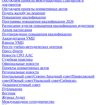
Обсуждаем проекты международных стандартов и
документов
Обсуждаем проекты нормативных актов
Подать жалобу на решение
Повышение квалификации
Программы повышения квалификации 2026
Расписание курсов повышения квалификации аудиторов
Архив расписания
Подтверждение повышения квалификации
Аккредитация УМЦ
Взносы УМЦ
Реестр учебно-методических центров
Пресс-Центр
Новости СРО ААС
Судебная практика
Официальные новости
Проекты нормативных актов
Региональные новости
Центральный совет
Северо-Западный совет
Приволжский
совет
Южный совет
Уральский совет
Сибирско-
Дальневосточный совет
Публикации
Вестник
Журнал Аудит
Международное сотрудничество