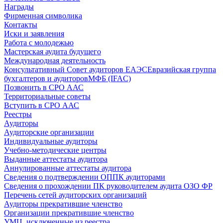
Награды
Фирменная символика
Контакты
Иски и заявления
Работа с молодежью
Мастерская аудита будущего
Международная деятельность
Консультативный Совет аудиторов ЕАЭС
Евразийская группа
бухгалтеров и аудиторов
МФБ (IFAC)
Позвонить в СРО ААС
Территориальные советы
Вступить в СРО ААС
Реестры
Аудиторы
Аудиторские организации
Индивидуальные аудиторы
Учебно-методические центры
Выданные аттестаты аудитора
Аннулированные аттестаты аудитора
Сведения о подтверждении ОППК аудиторами
Сведения о прохождении ПК руководителем аудита ОЗО ФР
Перечень сетей аудиторских организаций
Аудиторы прекратившие членство
Организации прекратившие членство
УМЦ, исключенные из реестра