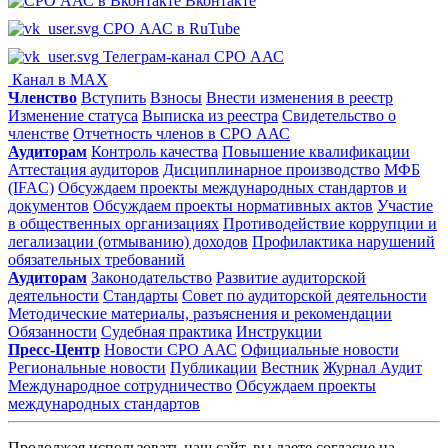
Вконтакте
СРО ААС в RuTube
Телеграм-канал СРО ААС
Канал в MAX
Членство
Вступить
Взносы
Внести изменения в реестр
Изменение статуса
Выписка из реестра
Свидетельство о
членстве
Отчетность членов в СРО ААС
Аудиторам
Контроль качества
Повышение квалификации
Аттестация аудиторов
Дисциплинарное производство
МФБ
(IFAC)
Обсуждаем проекты международных стандартов и
документов
Обсуждаем проекты нормативных актов
Участие
в общественных организациях
Противодействие коррупции и
легализации (отмыванию) доходов
Профилактика нарушений
обязательных требований
Аудиторам
Законодательство
Развитие аудиторской
деятельности
Стандарты
Совет по аудиторской деятельности
Методические материалы, разъяснения и рекомендации
Обязанности
Судебная практика
Инструкции
Пресс-Центр
Новости СРО ААС
Официальные новости
Региональные новости
Публикации
Вестник
Журнал Аудит
Международное сотрудничество
Обсуждаем проекты
международных стандартов
Продолжая использовать наш сайт, вы даете согласие на