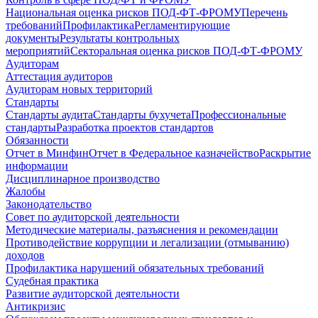
Национальная оценка рисков ПОД-ФТ-ФРОМУ
Перечень
требований
Профилактика
Регламентирующие
документы
Результаты контрольных
мероприятий
Секторальная оценка рисков ПОД-ФТ-ФРОМУ
Аудиторам
Аттестация аудиторов
Аудиторам новых территорий
Стандарты
Стандарты аудита
Стандарты бухучета
Профессиональные
стандарты
Разработка проектов стандартов
Обязанности
Отчет в Минфин
Отчет в Федеральное казначейство
Раскрытие
информации
Дисциплинарное производство
Жалобы
Законодательство
Совет по аудиторской деятельности
Методические материалы, разъяснения и рекомендации
Противодействие коррупции и легализации (отмыванию)
доходов
Профилактика нарушений обязательных требований
Судебная практика
Развитие аудиторской деятельности
Антикризис