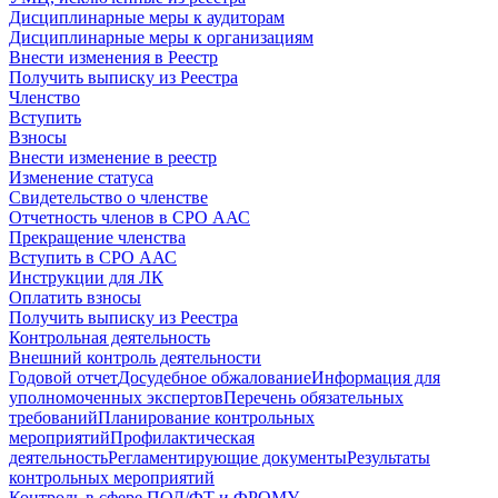
Дисциплинарные меры к аудиторам
Дисциплинарные меры к организациям
Внести изменения в Реестр
Получить выписку из Реестра
Членство
Вступить
Взносы
Внести изменение в реестр
Изменение статуса
Свидетельство о членстве
Отчетность членов в СРО ААС
Прекращение членства
Вступить в СРО ААС
Инструкции для ЛК
Оплатить взносы
Получить выписку из Реестра
Контрольная деятельность
Внешний контроль деятельности
Годовой отчет
Досудебное обжалование
Информация для
уполномоченных экспертов
Перечень обязательных
требований
Планирование контрольных
мероприятий
Профилактическая
деятельность
Регламентирующие документы
Результаты
контрольных мероприятий
Контроль в сфере ПОД/ФТ и ФРОМУ