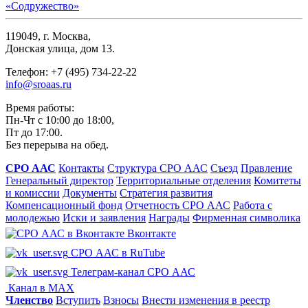
119049, г. Москва,
Донская улица, дом 13.
Телефон: +7 (495) 734-22-22
info@sroaas.ru
Время работы:
Пн-Чт с 10:00 до 18:00,
Пт до 17:00.
Без перерыва на обед.
СРО ААС
Контакты
Структура СРО ААС
Съезд
Правление
Генеральный директор
Территориальные отделения
Комитеты
и комиссии
Документы
Стратегия развития
Компенсационный фонд
Отчетность СРО ААС
Работа с
молодежью
Иски и заявления
Награды
Фирменная символика
Вконтакте
СРО ААС в RuTube
Телеграм-канал СРО ААС
Канал в MAX
Членство
Вступить
Взносы
Внести изменения в реестр