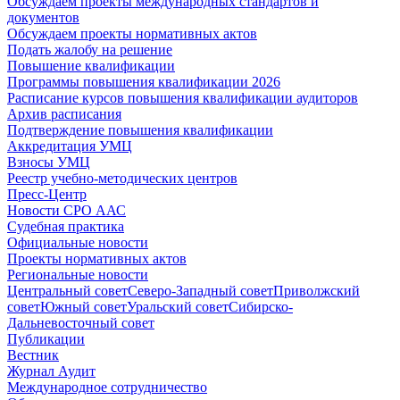
Обсуждаем проекты международных стандартов и
документов
Обсуждаем проекты нормативных актов
Подать жалобу на решение
Повышение квалификации
Программы повышения квалификации 2026
Расписание курсов повышения квалификации аудиторов
Архив расписания
Подтверждение повышения квалификации
Аккредитация УМЦ
Взносы УМЦ
Реестр учебно-методических центров
Пресс-Центр
Новости СРО ААС
Судебная практика
Официальные новости
Проекты нормативных актов
Региональные новости
Центральный совет
Северо-Западный совет
Приволжский
совет
Южный совет
Уральский совет
Сибирско-
Дальневосточный совет
Публикации
Вестник
Журнал Аудит
Международное сотрудничество