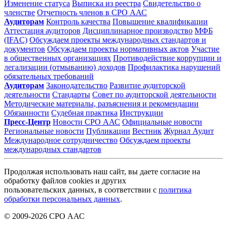
Изменение статуса
Выписка из реестра
Свидетельство о
членстве
Отчетность членов в СРО ААС
Аудиторам
Контроль качества
Повышение квалификации
Аттестация аудиторов
Дисциплинарное производство
МФБ
(IFAC)
Обсуждаем проекты международных стандартов и
документов
Обсуждаем проекты нормативных актов
Участие
в общественных организациях
Противодействие коррупции и
легализации (отмыванию) доходов
Профилактика нарушений
обязательных требований
Аудиторам
Законодательство
Развитие аудиторской
деятельности
Стандарты
Совет по аудиторской деятельности
Методические материалы, разъяснения и рекомендации
Обязанности
Судебная практика
Инструкции
Пресс-Центр
Новости СРО ААС
Официальные новости
Региональные новости
Публикации
Вестник
Журнал Аудит
Международное сотрудничество
Обсуждаем проекты
международных стандартов
Продолжая использовать наш сайт, вы даете согласие на
обработку файлов cookies и других
пользовательских данных, в соответствии с
политика
обработки персональных данных
.
© 2009-2026 СРО ААС