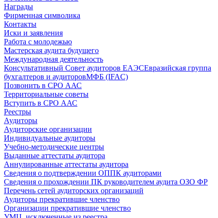
Награды
Фирменная символика
Контакты
Иски и заявления
Работа с молодежью
Мастерская аудита будущего
Международная деятельность
Консультативный Совет аудиторов ЕАЭС
Евразийская группа
бухгалтеров и аудиторов
МФБ (IFAC)
Позвонить в СРО ААС
Территориальные советы
Вступить в СРО ААС
Реестры
Аудиторы
Аудиторские организации
Индивидуальные аудиторы
Учебно-методические центры
Выданные аттестаты аудитора
Аннулированные аттестаты аудитора
Сведения о подтверждении ОППК аудиторами
Сведения о прохождении ПК руководителем аудита ОЗО ФР
Перечень сетей аудиторских организаций
Аудиторы прекратившие членство
Организации прекратившие членство
УМЦ, исключенные из реестра