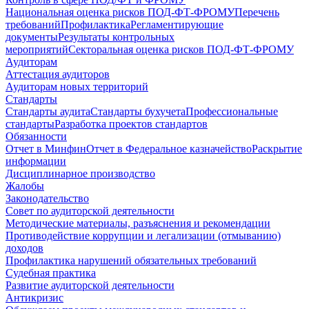
Национальная оценка рисков ПОД-ФТ-ФРОМУ
Перечень
требований
Профилактика
Регламентирующие
документы
Результаты контрольных
мероприятий
Секторальная оценка рисков ПОД-ФТ-ФРОМУ
Аудиторам
Аттестация аудиторов
Аудиторам новых территорий
Стандарты
Стандарты аудита
Стандарты бухучета
Профессиональные
стандарты
Разработка проектов стандартов
Обязанности
Отчет в Минфин
Отчет в Федеральное казначейство
Раскрытие
информации
Дисциплинарное производство
Жалобы
Законодательство
Совет по аудиторской деятельности
Методические материалы, разъяснения и рекомендации
Противодействие коррупции и легализации (отмыванию)
доходов
Профилактика нарушений обязательных требований
Судебная практика
Развитие аудиторской деятельности
Антикризис