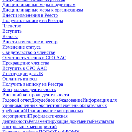
Дисциплинарные меры к аудиторам
Дисциплинарные меры к организациям
Внести изменения в Реестр
Получить выписку из Реестра
Членство
Вступить
Взносы
Внести изменение в реестр
Изменение статуса
Свидетельство о членстве
Отчетность членов в СРО ААС
Прекращение членства
Вступить в СРО ААС
Инструкции для ЛК
Оплатить взносы
Получить выписку из Реестра
Контрольная деятельность
Внешний контроль деятельности
Годовой отчет
Досудебное обжалование
Информация для
уполномоченных экспертов
Перечень обязательных
требований
Планирование контрольных
мероприятий
Профилактическая
деятельность
Регламентирующие документы
Результаты
контрольных мероприятий
Контроль в сфере ПОД/ФТ и ФРОМУ