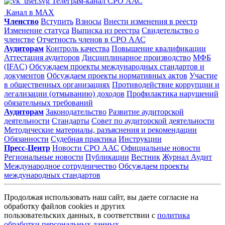
Телеграм-канал СРО ААС
Канал в MAX
Членство
Вступить
Взносы
Внести изменения в реестр
Изменение статуса
Выписка из реестра
Свидетельство о
членстве
Отчетность членов в СРО ААС
Аудиторам
Контроль качества
Повышение квалификации
Аттестация аудиторов
Дисциплинарное производство
МФБ
(IFAC)
Обсуждаем проекты международных стандартов и
документов
Обсуждаем проекты нормативных актов
Участие
в общественных организациях
Противодействие коррупции и
легализации (отмыванию) доходов
Профилактика нарушений
обязательных требований
Аудиторам
Законодательство
Развитие аудиторской
деятельности
Стандарты
Совет по аудиторской деятельности
Методические материалы, разъяснения и рекомендации
Обязанности
Судебная практика
Инструкции
Пресс-Центр
Новости СРО ААС
Официальные новости
Региональные новости
Публикации
Вестник
Журнал Аудит
Международное сотрудничество
Обсуждаем проекты
международных стандартов
Продолжая использовать наш сайт, вы даете согласие на
обработку файлов cookies и других
пользовательских данных, в соответствии с
политика
обработки персональных данных
.