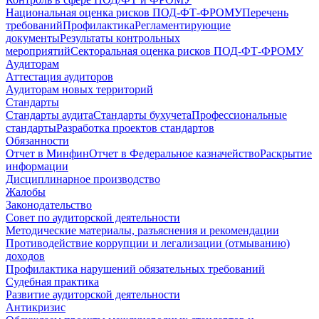
Национальная оценка рисков ПОД-ФТ-ФРОМУ
Перечень
требований
Профилактика
Регламентирующие
документы
Результаты контрольных
мероприятий
Секторальная оценка рисков ПОД-ФТ-ФРОМУ
Аудиторам
Аттестация аудиторов
Аудиторам новых территорий
Стандарты
Стандарты аудита
Стандарты бухучета
Профессиональные
стандарты
Разработка проектов стандартов
Обязанности
Отчет в Минфин
Отчет в Федеральное казначейство
Раскрытие
информации
Дисциплинарное производство
Жалобы
Законодательство
Совет по аудиторской деятельности
Методические материалы, разъяснения и рекомендации
Противодействие коррупции и легализации (отмыванию)
доходов
Профилактика нарушений обязательных требований
Судебная практика
Развитие аудиторской деятельности
Антикризис