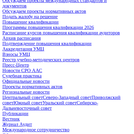
Обсуждаем проекты международных стандартов и
документов
Обсуждаем проекты нормативных актов
Подать жалобу на решение
Повышение квалификации
Программы повышения квалификации 2026
Расписание курсов повышения квалификации аудиторов
Архив расписания
Подтверждение повышения квалификации
Аккредитация УМЦ
Взносы УМЦ
Реестр учебно-методических центров
Пресс-Центр
Новости СРО ААС
Судебная практика
Официальные новости
Проекты нормативных актов
Региональные новости
Центральный совет
Северо-Западный совет
Приволжский
совет
Южный совет
Уральский совет
Сибирско-
Дальневосточный совет
Публикации
Вестник
Журнал Аудит
Международное сотрудничество