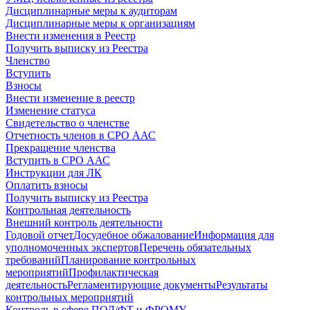
Дисциплинарные меры к аудиторам
Дисциплинарные меры к организациям
Внести изменения в Реестр
Получить выписку из Реестра
Членство
Вступить
Взносы
Внести изменение в реестр
Изменение статуса
Свидетельство о членстве
Отчетность членов в СРО ААС
Прекращение членства
Вступить в СРО ААС
Инструкции для ЛК
Оплатить взносы
Получить выписку из Реестра
Контрольная деятельность
Внешний контроль деятельности
Годовой отчет
Досудебное обжалование
Информация для
уполномоченных экспертов
Перечень обязательных
требований
Планирование контрольных
мероприятий
Профилактическая
деятельность
Регламентирующие документы
Результаты
контрольных мероприятий
Контроль в сфере ПОД/ФТ и ФРОМУ