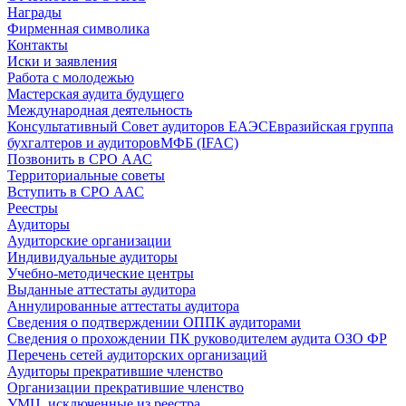
Награды
Фирменная символика
Контакты
Иски и заявления
Работа с молодежью
Мастерская аудита будущего
Международная деятельность
Консультативный Совет аудиторов ЕАЭС
Евразийская группа
бухгалтеров и аудиторов
МФБ (IFAC)
Позвонить в СРО ААС
Территориальные советы
Вступить в СРО ААС
Реестры
Аудиторы
Аудиторские организации
Индивидуальные аудиторы
Учебно-методические центры
Выданные аттестаты аудитора
Аннулированные аттестаты аудитора
Сведения о подтверждении ОППК аудиторами
Сведения о прохождении ПК руководителем аудита ОЗО ФР
Перечень сетей аудиторских организаций
Аудиторы прекратившие членство
Организации прекратившие членство
УМЦ, исключенные из реестра