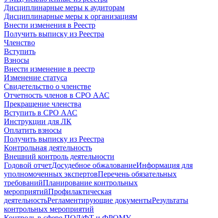
Дисциплинарные меры к аудиторам
Дисциплинарные меры к организациям
Внести изменения в Реестр
Получить выписку из Реестра
Членство
Вступить
Взносы
Внести изменение в реестр
Изменение статуса
Свидетельство о членстве
Отчетность членов в СРО ААС
Прекращение членства
Вступить в СРО ААС
Инструкции для ЛК
Оплатить взносы
Получить выписку из Реестра
Контрольная деятельность
Внешний контроль деятельности
Годовой отчет
Досудебное обжалование
Информация для
уполномоченных экспертов
Перечень обязательных
требований
Планирование контрольных
мероприятий
Профилактическая
деятельность
Регламентирующие документы
Результаты
контрольных мероприятий
Контроль в сфере ПОД/ФТ и ФРОМУ