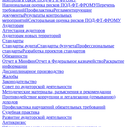
Национальная оценка рисков ПОД-ФТ-ФРОМУ
Перечень
требований
Профилактика
Регламентирующие
документы
Результаты контрольных
мероприятий
Секторальная оценка рисков ПОД-ФТ-ФРОМУ
Аудиторам
Аттестация аудиторов
Аудиторам новых территорий
Стандарты
Стандарты аудита
Стандарты бухучета
Профессиональные
стандарты
Разработка проектов стандартов
Обязанности
Отчет в Минфин
Отчет в Федеральное казначейство
Раскрытие
информации
Дисциплинарное производство
Жалобы
Законодательство
Совет по аудиторской деятельности
Методические материалы, разъяснения и рекомендации
Противодействие коррупции и легализации (отмыванию)
доходов
Профилактика нарушений обязательных требований
Судебная практика
Развитие аудиторской деятельности
Антикризис