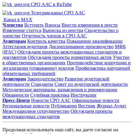
СРО ААС в RuTube
Телеграм-канал СРО ААС
Канал в MAX
Членство
Вступить
Взносы
Внести изменения в реестр
Изменение статуса
Выписка из реестра
Свидетельство о
членстве
Отчетность членов в СРО ААС
Аудиторам
Контроль качества
Повышение квалификации
Аттестация аудиторов
Дисциплинарное производство
МФБ
(IFAC)
Обсуждаем проекты международных стандартов и
документов
Обсуждаем проекты нормативных актов
Участие
в общественных организациях
Противодействие коррупции и
легализации (отмыванию) доходов
Профилактика нарушений
обязательных требований
Аудиторам
Законодательство
Развитие аудиторской
деятельности
Стандарты
Совет по аудиторской деятельности
Методические материалы, разъяснения и рекомендации
Обязанности
Судебная практика
Инструкции
Пресс-Центр
Новости СРО ААС
Официальные новости
Региональные новости
Публикации
Вестник
Журнал Аудит
Международное сотрудничество
Обсуждаем проекты
международных стандартов
Продолжая использовать наш сайт, вы даете согласие на