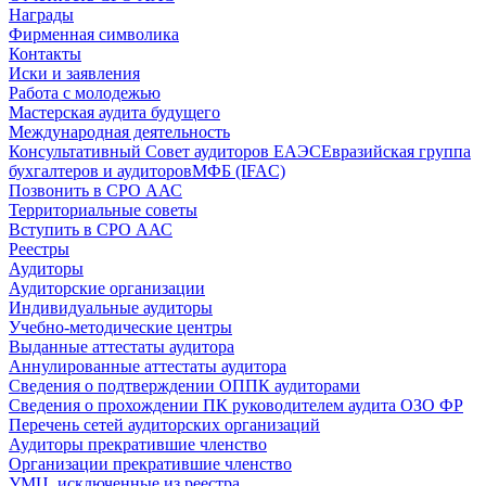
Награды
Фирменная символика
Контакты
Иски и заявления
Работа с молодежью
Мастерская аудита будущего
Международная деятельность
Консультативный Совет аудиторов ЕАЭС
Евразийская группа
бухгалтеров и аудиторов
МФБ (IFAC)
Позвонить в СРО ААС
Территориальные советы
Вступить в СРО ААС
Реестры
Аудиторы
Аудиторские организации
Индивидуальные аудиторы
Учебно-методические центры
Выданные аттестаты аудитора
Аннулированные аттестаты аудитора
Сведения о подтверждении ОППК аудиторами
Сведения о прохождении ПК руководителем аудита ОЗО ФР
Перечень сетей аудиторских организаций
Аудиторы прекратившие членство
Организации прекратившие членство
УМЦ, исключенные из реестра