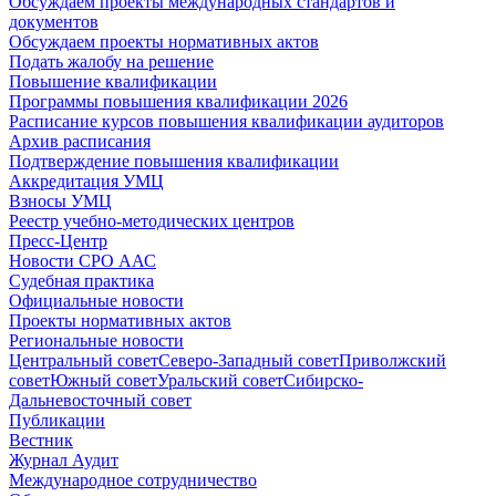
Обсуждаем проекты международных стандартов и
документов
Обсуждаем проекты нормативных актов
Подать жалобу на решение
Повышение квалификации
Программы повышения квалификации 2026
Расписание курсов повышения квалификации аудиторов
Архив расписания
Подтверждение повышения квалификации
Аккредитация УМЦ
Взносы УМЦ
Реестр учебно-методических центров
Пресс-Центр
Новости СРО ААС
Судебная практика
Официальные новости
Проекты нормативных актов
Региональные новости
Центральный совет
Северо-Западный совет
Приволжский
совет
Южный совет
Уральский совет
Сибирско-
Дальневосточный совет
Публикации
Вестник
Журнал Аудит
Международное сотрудничество