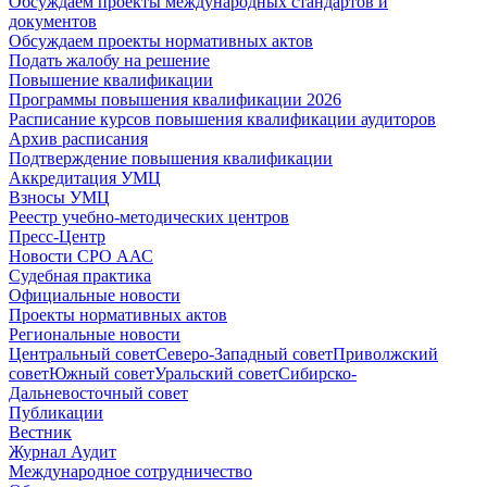
Обсуждаем проекты международных стандартов и
документов
Обсуждаем проекты нормативных актов
Подать жалобу на решение
Повышение квалификации
Программы повышения квалификации 2026
Расписание курсов повышения квалификации аудиторов
Архив расписания
Подтверждение повышения квалификации
Аккредитация УМЦ
Взносы УМЦ
Реестр учебно-методических центров
Пресс-Центр
Новости СРО ААС
Судебная практика
Официальные новости
Проекты нормативных актов
Региональные новости
Центральный совет
Северо-Западный совет
Приволжский
совет
Южный совет
Уральский совет
Сибирско-
Дальневосточный совет
Публикации
Вестник
Журнал Аудит
Международное сотрудничество