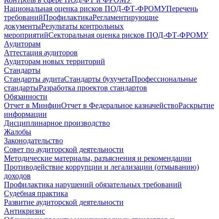
Национальная оценка рисков ПОД-ФТ-ФРОМУ
Перечень
требований
Профилактика
Регламентирующие
документы
Результаты контрольных
мероприятий
Секторальная оценка рисков ПОД-ФТ-ФРОМУ
Аудиторам
Аттестация аудиторов
Аудиторам новых территорий
Стандарты
Стандарты аудита
Стандарты бухучета
Профессиональные
стандарты
Разработка проектов стандартов
Обязанности
Отчет в Минфин
Отчет в Федеральное казначейство
Раскрытие
информации
Дисциплинарное производство
Жалобы
Законодательство
Совет по аудиторской деятельности
Методические материалы, разъяснения и рекомендации
Противодействие коррупции и легализации (отмыванию)
доходов
Профилактика нарушений обязательных требований
Судебная практика
Развитие аудиторской деятельности
Антикризис