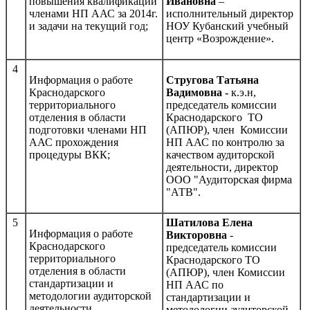
повышения квалификации
Ивановна
–
членами НП ААС за 2014г.
исполнительный директор
и задачи на текущий год;
НОУ Кубанский учебный
центр «Возрождение».
4
Информация о работе
Стругова Татьяна
Краснодарского
Вадимовна -
к.э.н,
территориального
председатель комиссии
отделения в области
Краснодарского ТО
подготовки членами НП
(АПЮР), член Комиссии
ААС прохождения
НП ААС по контролю за
процедуры ВКК;
качеством аудиторской
деятельности, директор
ООО "Аудиторская фирма
"АТВ".
5
Шатилова Елена
Информация о работе
Викторовна
-
Краснодарского
председатель комиссии
территориального
Краснодарского ТО
отделения в области
(АПЮР), член Комиссии
стандартизации и
НП ААС по
методологии аудиторской
стандартизации и
деятельности
методологии аудиторской