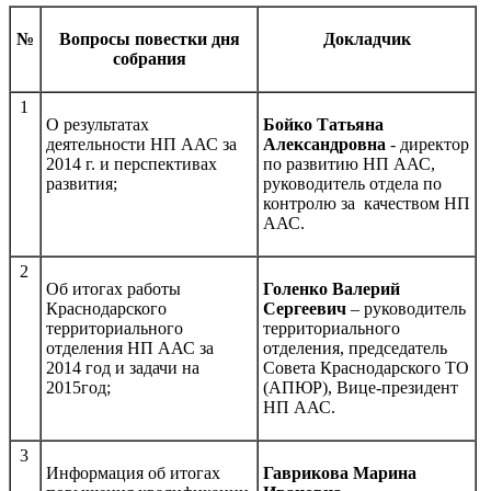
№
Вопросы повестки дня
Докладчик
собрания
1
О результатах
Бойко Татьяна
деятельности НП ААС за
Александровна
- директор
2014 г. и перспективах
по развитию НП ААС,
развития;
руководитель отдела по
контролю за качеством НП
ААС.
2
Об итогах работы
Голенко Валерий
Краснодарского
Сергеевич
– руководитель
территориального
территориального
отделения НП ААС за
отделения, председатель
2014 год и задачи на
Совета Краснодарского ТО
2015год;
(АПЮР), Вице-президент
НП ААС.
3
Информация об итогах
Гаврикова Марина