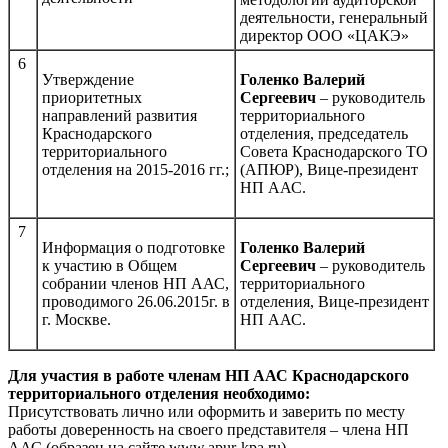
деятельности, генеральный
директор ООО «ЦАКЭ»
6
Утверждение
Голенко Валерий
приоритетных
Сергеевич
– руководитель
направлений развития
территориального
Краснодарского
отделения, председатель
территориального
Совета Краснодарского ТО
отделения на 2015-2016 гг.;
(АПЮР), Вице-президент
НП ААС.
7
Информация о подготовке
Голенко Валерий
к участию в Общем
Сергеевич
– руководитель
собрании членов НП ААС,
территориального
проводимого 26.06.2015г. в
отделения, Вице-президент
г. Москве.
НП ААС.
Для участия в работе членам НП ААС Краснодарского
территориального отделения необходимо:
Присутствовать лично или оформить и заверить по месту
работы доверенность на своего представителя – члена НП
ААС (образец на сайте www.apur-kpa.ru).