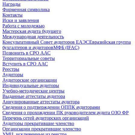
Награды
Фирменная символика
Контакты
Иски и заявления
Работа с молодежью
Мастерская аудита будущего
Международная деятельность
Консультативный Совет аудиторов ЕАЭС
Евразийская группа
бухгалтеров и аудиторов
МФБ (IFAC)
Позвонить в СРО ААС
Территориальные советы
Вступить в СРО ААС
Реестры
Аудиторы
Аудиторские организации
Индивидуальные аудиторы
Учебно-методические центры
Выданные аттестаты аудитора
Аннулированные аттестаты аудитора
Сведения о подтверждении ОППК аудиторами
Сведения о прохождении ПК руководителем аудита ОЗО ФР
Перечень сетей аудиторских организаций
Аудиторы прекратившие членство
Организации прекратившие членство
УМЦ, исключенные из реестра