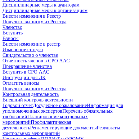
Дисциплинарные меры к аудиторам
Дисциплинарные меры к организациям
Внести изменения в Реестр
Получить выписку из Реестра
Членство
Вступить
Взносы
Внести изменение в реестр
Изменение статуса
Свидетельство о членстве
Отчетность членов в СРО ААС
Прекращение членства
Вступить в СРО ААС
Инструкции для ЛК
Оплатить взносы
Получить выписку из Реестра
Контрольная деятельность
Внешний контроль деятельности
Годовой отчет
Досудебное обжалование
Информация для
уполномоченных экспертов
Перечень обязательных
требований
Планирование контрольных
мероприятий
Профилактическая
деятельность
Регламентирующие документы
Результаты
контрольных мероприятий
Контроль в сфере ПОД/ФТ и ФРОМУ