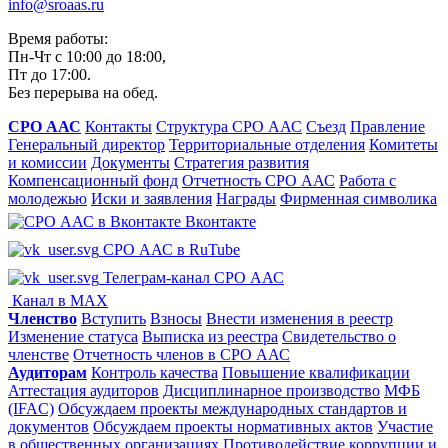
info@sroaas.ru
Время работы:
Пн-Чт с 10:00 до 18:00,
Пт до 17:00.
Без перерыва на обед.
СРО ААС
Контакты
Структура СРО ААС
Съезд
Правление
Генеральный директор
Территориальные отделения
Комитеты
и комиссии
Документы
Стратегия развития
Компенсационный фонд
Отчетность СРО ААС
Работа с
молодежью
Иски и заявления
Награды
Фирменная символика
Вконтакте
СРО ААС в RuTube
Телеграм-канал СРО ААС
Канал в MAX
Членство
Вступить
Взносы
Внести изменения в реестр
Изменение статуса
Выписка из реестра
Свидетельство о
членстве
Отчетность членов в СРО ААС
Аудиторам
Контроль качества
Повышение квалификации
Аттестация аудиторов
Дисциплинарное производство
МФБ
(IFAC)
Обсуждаем проекты международных стандартов и
документов
Обсуждаем проекты нормативных актов
Участие
в общественных организациях
Противодействие коррупции и