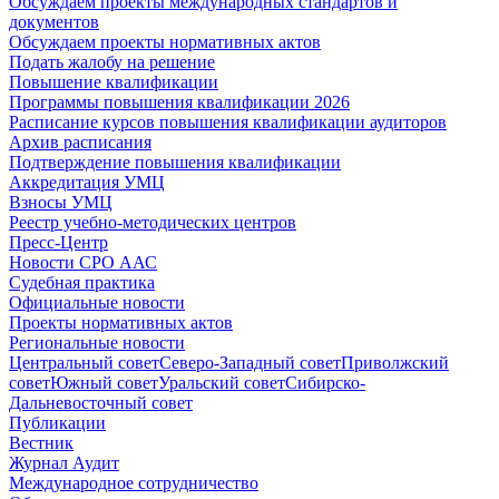
Обсуждаем проекты международных стандартов и
документов
Обсуждаем проекты нормативных актов
Подать жалобу на решение
Повышение квалификации
Программы повышения квалификации 2026
Расписание курсов повышения квалификации аудиторов
Архив расписания
Подтверждение повышения квалификации
Аккредитация УМЦ
Взносы УМЦ
Реестр учебно-методических центров
Пресс-Центр
Новости СРО ААС
Судебная практика
Официальные новости
Проекты нормативных актов
Региональные новости
Центральный совет
Северо-Западный совет
Приволжский
совет
Южный совет
Уральский совет
Сибирско-
Дальневосточный совет
Публикации
Вестник
Журнал Аудит
Международное сотрудничество