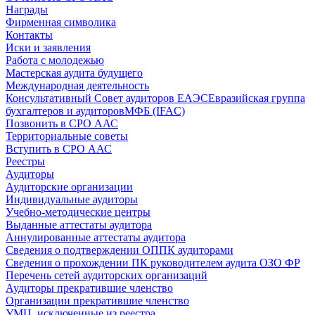
Награды
Фирменная символика
Контакты
Иски и заявления
Работа с молодежью
Мастерская аудита будущего
Международная деятельность
Консультативный Совет аудиторов ЕАЭС
Евразийская группа
бухгалтеров и аудиторов
МФБ (IFAC)
Позвонить в СРО ААС
Территориальные советы
Вступить в СРО ААС
Реестры
Аудиторы
Аудиторские организации
Индивидуальные аудиторы
Учебно-методические центры
Выданные аттестаты аудитора
Аннулированные аттестаты аудитора
Сведения о подтверждении ОППК аудиторами
Сведения о прохождении ПК руководителем аудита ОЗО ФР
Перечень сетей аудиторских организаций
Аудиторы прекратившие членство
Организации прекратившие членство
УМЦ, исключенные из реестра