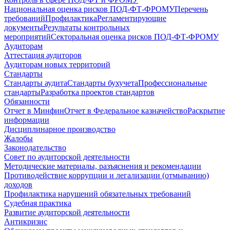
Национальная оценка рисков ПОД-ФТ-ФРОМУ
Перечень
требований
Профилактика
Регламентирующие
документы
Результаты контрольных
мероприятий
Секторальная оценка рисков ПОД-ФТ-ФРОМУ
Аудиторам
Аттестация аудиторов
Аудиторам новых территорий
Стандарты
Стандарты аудита
Стандарты бухучета
Профессиональные
стандарты
Разработка проектов стандартов
Обязанности
Отчет в Минфин
Отчет в Федеральное казначейство
Раскрытие
информации
Дисциплинарное производство
Жалобы
Законодательство
Совет по аудиторской деятельности
Методические материалы, разъяснения и рекомендации
Противодействие коррупции и легализации (отмыванию)
доходов
Профилактика нарушений обязательных требований
Судебная практика
Развитие аудиторской деятельности
Антикризис