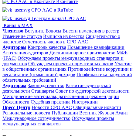
Вконтакте
СРО ААС в RuTube
Телеграм-канал СРО ААС
Канал в MAX
Членство
Вступить
Взносы
Внести изменения в реестр
Изменение статуса
Выписка из реестра
Свидетельство о
членстве
Отчетность членов в СРО ААС
Аудиторам
Контроль качества
Повышение квалификации
Аттестация аудиторов
Дисциплинарное производство
МФБ
(IFAC)
Обсуждаем проекты международных стандартов и
документов
Обсуждаем проекты нормативных актов
Участие
в общественных организациях
Противодействие коррупции и
легализации (отмыванию) доходов
Профилактика нарушений
обязательных требований
Аудиторам
Законодательство
Развитие аудиторской
деятельности
Стандарты
Совет по аудиторской деятельности
Методические материалы, разъяснения и рекомендации
Обязанности
Судебная практика
Инструкции
Пресс-Центр
Новости СРО ААС
Официальные новости
Региональные новости
Публикации
Вестник
Журнал Аудит
Международное сотрудничество
Обсуждаем проекты
международных стандартов