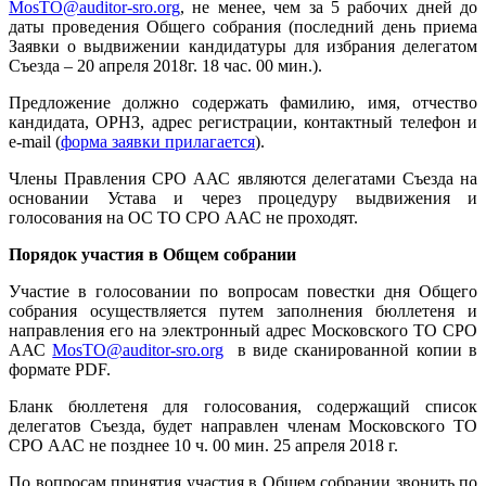
MosTO@auditor-sro.org
, не менее, чем за 5 рабочих дней до
даты проведения Общего собрания (последний день приема
Заявки о выдвижении кандидатуры для избрания делегатом
Съезда – 20 апреля 2018г. 18 час. 00 мин.).
Предложение должно содержать фамилию, имя, отчество
кандидата, ОРНЗ, адрес регистрации, контактный телефон и
е-mail (
форма заявки прилагается
).
Члены Правления СРО ААС являются делегатами Съезда на
основании Устава и через процедуру выдвижения и
голосования на ОС ТО СРО ААС не проходят.
Порядок участия в Общем собрании
Участие в голосовании по вопросам повестки дня Общего
собрания осуществляется путем заполнения бюллетеня и
направления его на электронный адрес Московского ТО СРО
ААС
MosTO@auditor-sro.org
в виде сканированной копии в
формате PDF.
Бланк бюллетеня для голосования, содержащий список
делегатов Съезда, будет направлен членам Московского ТО
СРО ААС не позднее 10 ч. 00 мин. 25 апреля 2018 г.
По вопросам принятия участия в Общем собрании звонить по