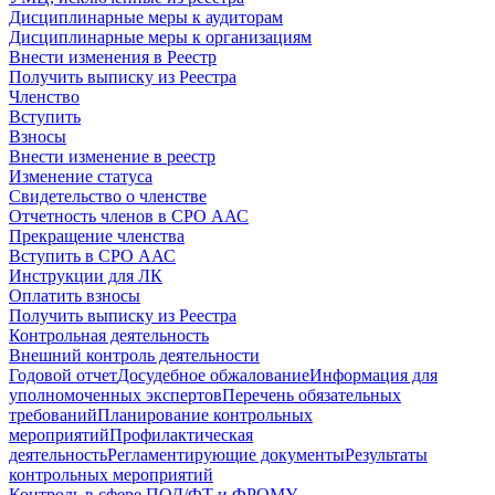
Дисциплинарные меры к аудиторам
Дисциплинарные меры к организациям
Внести изменения в Реестр
Получить выписку из Реестра
Членство
Вступить
Взносы
Внести изменение в реестр
Изменение статуса
Свидетельство о членстве
Отчетность членов в СРО ААС
Прекращение членства
Вступить в СРО ААС
Инструкции для ЛК
Оплатить взносы
Получить выписку из Реестра
Контрольная деятельность
Внешний контроль деятельности
Годовой отчет
Досудебное обжалование
Информация для
уполномоченных экспертов
Перечень обязательных
требований
Планирование контрольных
мероприятий
Профилактическая
деятельность
Регламентирующие документы
Результаты
контрольных мероприятий
Контроль в сфере ПОД/ФТ и ФРОМУ