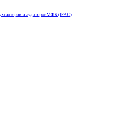
ухгалтеров и аудиторов
МФБ (IFAC)