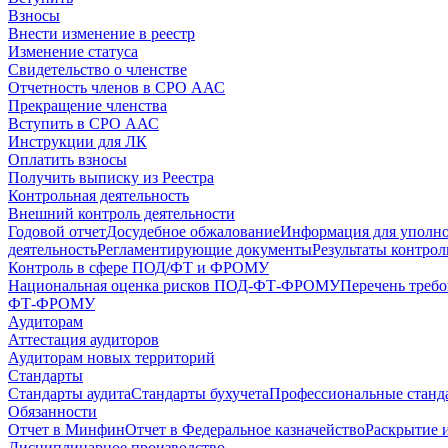
Взносы
Внести изменение в реестр
Изменение статуса
Свидетельство о членстве
Отчетность членов в СРО ААС
Прекращение членства
Вступить в СРО ААС
Инструкции для ЛК
Оплатить взносы
Получить выписку из Реестра
Контрольная деятельность
Внешний контроль деятельности
Годовой отчет
Досудебное обжалование
Информация для уполн
деятельность
Регламентирующие документы
Результаты контро
Контроль в сфере ПОД/ФТ и ФРОМУ
Национальная оценка рисков ПОД-ФТ-ФРОМУ
Перечень треб
ФТ-ФРОМУ
Аудиторам
Аттестация аудиторов
Аудиторам новых территорий
Стандарты
Стандарты аудита
Стандарты бухучета
Профессиональные станд
Обязанности
Отчет в Минфин
Отчет в Федеральное казначейство
Раскрытие 
Дисциплинарное производство