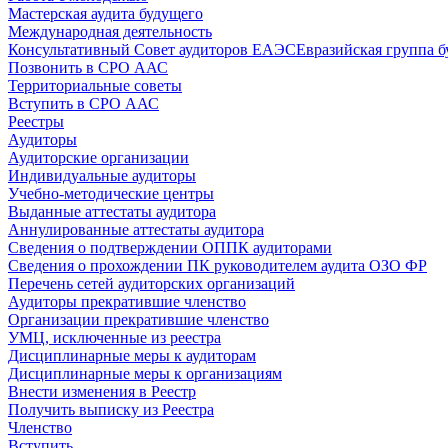
Мастерская аудита будущего
Международная деятельность
Консультативный Совет аудиторов ЕАЭС
Евразийская группа б
Позвонить в СРО ААС
Территориальные советы
Вступить в СРО ААС
Реестры
Аудиторы
Аудиторские организации
Индивидуальные аудиторы
Учебно-методические центры
Выданные аттестаты аудитора
Аннулированные аттестаты аудитора
Сведения о подтверждении ОППК аудиторами
Сведения о прохождении ПК руководителем аудита ОЗО ФР
Перечень сетей аудиторских организаций
Аудиторы прекратившие членство
Организации прекратившие членство
УМЦ, исключенные из реестра
Дисциплинарные меры к аудиторам
Дисциплинарные меры к организациям
Внести изменения в Реестр
Получить выписку из Реестра
Членство
Вступить