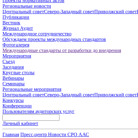
Проекты нормативных актов
Региональные новости
Центральный совет
Северо-Западный совет
Приволжский совет
Публикации
Вестник
Журнал Аудит
Международное сотрудничество
Обсуждаем проекты международных стандартов
Фотогалерея
Международные стандарты от разработки до внедрения
Мероприятия
Съезд
Заседания
Круглые столы
Вебинары
Семинары
Региональные мероприятия
Центральный совет
Северо-Западный совет
Приволжский совет
Конкурсы
Конференции
Пользователям аудиторских услуг
Личный кабинет
Главная
Пресс-центр
Новости СРО ААС