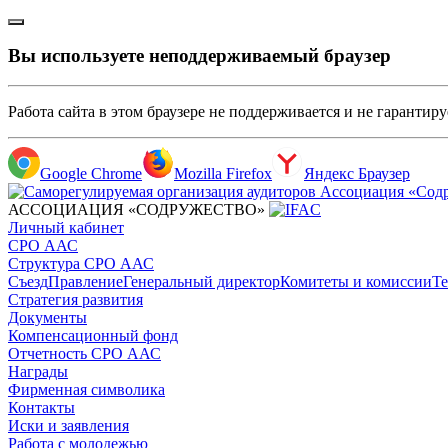
Вы используете неподдерживаемый браузер
Работа сайта в этом браузере не поддерживается и не гарантир
Google Chrome
Mozilla Firefox
Яндекс Браузер
АССОЦИАЦИЯ «СОДРУЖЕСТВО»
Личный кабинет
СРО ААС
Структура СРО ААС
Съезд
Правление
Генеральный директор
Комитеты и комиссии
Те
Стратегия развития
Документы
Компенсационный фонд
Отчетность СРО ААС
Награды
Фирменная символика
Контакты
Иски и заявления
Работа с молодежью