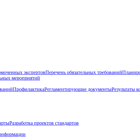
омоченных экспертов
Перечень обязательных требований
Планиро
льных мероприятий
ований
Профилактика
Регламентирующие документы
Результаты 
арты
Разработка проектов стандартов
информации