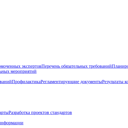
омоченных экспертов
Перечень обязательных требований
Планиро
льных мероприятий
ований
Профилактика
Регламентирующие документы
Результаты 
арты
Разработка проектов стандартов
информации