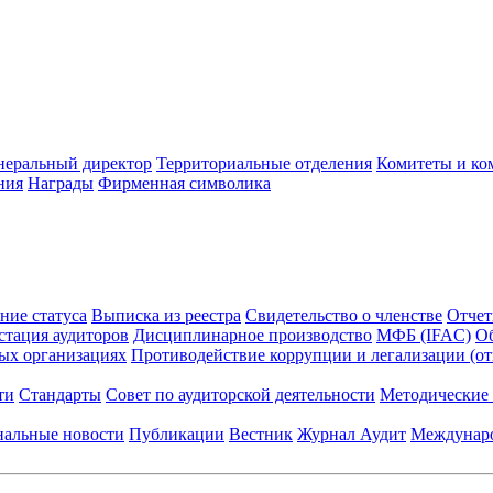
неральный директор
Территориальные отделения
Комитеты и ко
ния
Награды
Фирменная символика
ние статуса
Выписка из реестра
Свидетельство о членстве
Отчет
стация аудиторов
Дисциплинарное производство
МФБ (IFAC)
Об
ых организациях
Противодействие коррупции и легализации (о
ти
Стандарты
Совет по аудиторской деятельности
Методические 
нальные новости
Публикации
Вестник
Журнал Аудит
Междунаро