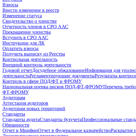
Взносы
Внести изменение в реестр
Изменение статуса
Свидетельство о членстве
Отчетность членов в СРО ААС
Прекращение членства
Вступить в СРО ААС
Инструкции для ЛК
Оплатить взносы
Получить выписку из Реестра
Контрольная деятельность
Внешний контроль деятельности
Годовой отчет
Досудебное обжалование
Информация для уполн
деятельность
Регламентирующие документы
Результаты контро
Контроль в сфере ПОД/ФТ и ФРОМУ
Национальная оценка рисков ПОД-ФТ-ФРОМУ
Перечень треб
ФТ-ФРОМУ
Аудиторам
Аттестация аудиторов
Аудиторам новых территорий
Стандарты
Стандарты аудита
Стандарты бухучета
Профессиональные станд
Обязанности
Отчет в Минфин
Отчет в Федеральное казначейство
Раскрытие 
Дисциплинарное производство