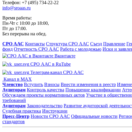
Телефон: +7 (495) 734-22-22
info@sroaas.ru
Время работы:
Пн-Чт с 10:00 до 18:00,
Пт до 17:00.
Без перерыва на обед.
СРО ААС
Контакты
Структура СРО ААС
Съезд
Правление
Ге
фонд
Отчетность СРО ААС
Работа с молодежью
Иски и заявле
Вконтакте
СРО ААС в RuTube
Телеграм-канал СРО ААС
Канал в MAX
Членство
Вступить
Взносы
Внести изменения в реестр
Измене
Аудиторам
Контроль качества
Повышение квалификации
Атте
Обсуждаем проекты нормативных актов
Участие в общественн
требований
Аудиторам
Законодательство
Развитие аудиторской деятельнос
Судебная практика
Инструкции
Пресс-Центр
Новости СРО ААС
Официальные новости
Регио
стандартов