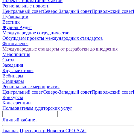
Проекты нормативных актов
Региональные новости
Центральный совет
Северо-Западный совет
Приволжский совет
Публикации
Вестник
Журнал Аудит
Международное сотрудничество
Обсуждаем проекты международных стандартов
Фотогалерея
Международные стандарты от разработки до внедрения
Мероприятия
Съезд
Заседания
Круглые столы
Вебинары
Семинары
Региональные мероприятия
Центральный совет
Северо-Западный совет
Приволжский совет
Конкурсы
Конференции
Пользователям аудиторских услуг
Личный кабинет
Главная
Пресс-центр
Новости СРО ААС