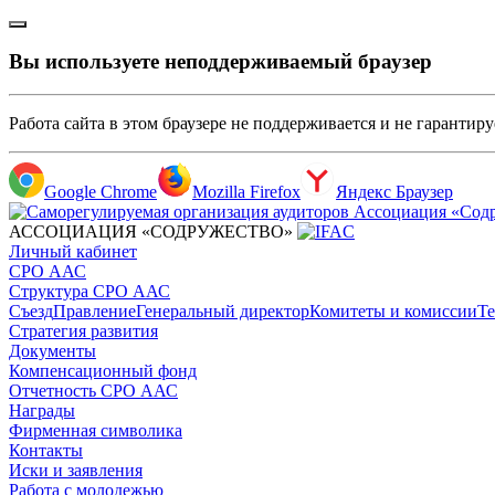
Вы используете неподдерживаемый браузер
Работа сайта в этом браузере не поддерживается и не гарантир
Google Chrome
Mozilla Firefox
Яндекс Браузер
АССОЦИАЦИЯ «СОДРУЖЕСТВО»
Личный кабинет
СРО ААС
Структура СРО ААС
Съезд
Правление
Генеральный директор
Комитеты и комиссии
Те
Стратегия развития
Документы
Компенсационный фонд
Отчетность СРО ААС
Награды
Фирменная символика
Контакты
Иски и заявления
Работа с молодежью