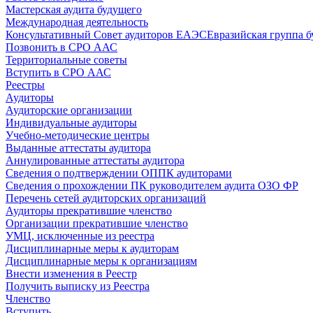
Мастерская аудита будущего
Международная деятельность
Консультативный Совет аудиторов ЕАЭС
Евразийская группа б
Позвонить в СРО ААС
Территориальные советы
Вступить в СРО ААС
Реестры
Аудиторы
Аудиторские организации
Индивидуальные аудиторы
Учебно-методические центры
Выданные аттестаты аудитора
Аннулированные аттестаты аудитора
Сведения о подтверждении ОППК аудиторами
Сведения о прохождении ПК руководителем аудита ОЗО ФР
Перечень сетей аудиторских организаций
Аудиторы прекратившие членство
Организации прекратившие членство
УМЦ, исключенные из реестра
Дисциплинарные меры к аудиторам
Дисциплинарные меры к организациям
Внести изменения в Реестр
Получить выписку из Реестра
Членство
Вступить