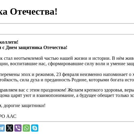
а Отечества!
коллеги!
 с Днем защитника Отечества!
к стал неотъемлемой частью нашей жизни и истории. В нём живё
ции, воспитавшие нас, сформировавшие силу воли и умение защ
перемены эпох и режимов, 23 февраля неизменно напоминает о х
тойкость, сила духа и преданность Родине, которыми богата ис
равляем вас с этим праздником! Желаем крепкого здоровья, вер
 дома царят уют и взаимопонимание, а будущее обещает только 
, дорогие защитники!
СРО ААС