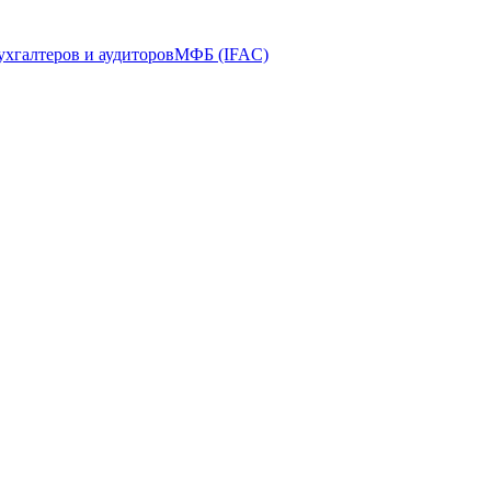
ухгалтеров и аудиторов
МФБ (IFAC)