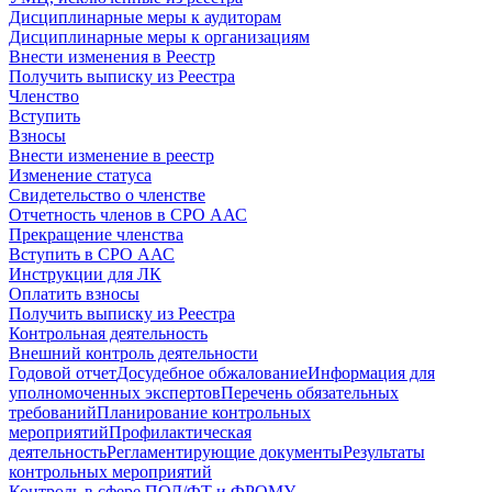
Дисциплинарные меры к аудиторам
Дисциплинарные меры к организациям
Внести изменения в Реестр
Получить выписку из Реестра
Членство
Вступить
Взносы
Внести изменение в реестр
Изменение статуса
Свидетельство о членстве
Отчетность членов в СРО ААС
Прекращение членства
Вступить в СРО ААС
Инструкции для ЛК
Оплатить взносы
Получить выписку из Реестра
Контрольная деятельность
Внешний контроль деятельности
Годовой отчет
Досудебное обжалование
Информация для
уполномоченных экспертов
Перечень обязательных
требований
Планирование контрольных
мероприятий
Профилактическая
деятельность
Регламентирующие документы
Результаты
контрольных мероприятий
Контроль в сфере ПОД/ФТ и ФРОМУ