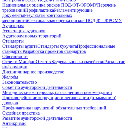
Национальная оценка рисков ПОД-ФТ-ФРОМУ
Перечень
требований
Профилактика
Регламентирующие
документы
Результаты контрольных
мероприятий
Секторальная оценка рисков ПОД-ФТ-ФРОМУ
Аудиторам
Аттестация аудиторов
Аудиторам новых территорий
Стандарты
Стандарты аудита
Стандарты бухучета
Профессиональные
стандарты
Разработка проектов стандартов
Обязанности
Отчет в Минфин
Отчет в Федеральное казначейство
Раскрытие
информации
Дисциплинарное производство
Жалобы
Законодательство
Совет по аудиторской деятельности
Методические материалы, разъяснения и рекомендации
Противодействие коррупции и легализации (отмыванию)
доходов
Профилактика нарушений обязательных требований
Судебная практика
Развитие аудиторской деятельности
Антикризис