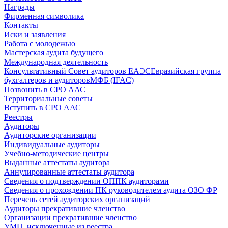
Награды
Фирменная символика
Контакты
Иски и заявления
Работа с молодежью
Мастерская аудита будущего
Международная деятельность
Консультативный Совет аудиторов ЕАЭС
Евразийская группа
бухгалтеров и аудиторов
МФБ (IFAC)
Позвонить в СРО ААС
Территориальные советы
Вступить в СРО ААС
Реестры
Аудиторы
Аудиторские организации
Индивидуальные аудиторы
Учебно-методические центры
Выданные аттестаты аудитора
Аннулированные аттестаты аудитора
Сведения о подтверждении ОППК аудиторами
Сведения о прохождении ПК руководителем аудита ОЗО ФР
Перечень сетей аудиторских организаций
Аудиторы прекратившие членство
Организации прекратившие членство
УМЦ, исключенные из реестра