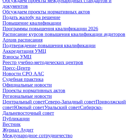
Обсуждаем проекты международных стандартов и
документов
Обсуждаем проекты нормативных актов
Подать жалобу на решение
Повышение квалификации
Программы повышения квалификации 2026
Расписание курсов повышения квалификации аудиторов
Архив расписания
Подтверждение повышения квалификации
Аккредитация УМЦ
Взносы УМЦ
Реестр учебно-методических центров
Пресс-Центр
Новости СРО ААС
Судебная практика
Официальные новости
Проекты нормативных актов
Региональные новости
Центральный совет
Северо-Западный совет
Приволжский
совет
Южный совет
Уральский совет
Сибирско-
Дальневосточный совет
Публикации
Вестник
Журнал Аудит
Международное сотрудничество