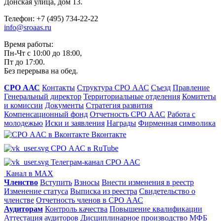
Донская улица, дом 13.
Телефон: +7 (495) 734-22-22
info@sroaas.ru
Время работы:
Пн-Чт с 10:00 до 18:00,
Пт до 17:00.
Без перерыва на обед.
СРО ААС
Контакты
Структура СРО ААС
Съезд
Правление
Генеральный директор
Территориальные отделения
Комитеты
и комиссии
Документы
Стратегия развития
Компенсационный фонд
Отчетность СРО ААС
Работа с
молодежью
Иски и заявления
Награды
Фирменная символика
Вконтакте
СРО ААС в RuTube
Телеграм-канал СРО ААС
Канал в MAX
Членство
Вступить
Взносы
Внести изменения в реестр
Изменение статуса
Выписка из реестра
Свидетельство о
членстве
Отчетность членов в СРО ААС
Аудиторам
Контроль качества
Повышение квалификации
Аттестация аудиторов
Дисциплинарное производство
МФБ