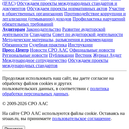
(IFAC)
Обсуждаем проекты международных стандартов и
документов
Обсуждаем проекты нормативных актов
Участие
в общественных организациях
Противодействие коррупции и
легализации (отмыванию) доходов
Профилактика нарушений
обязательных требований
Аудиторам
Законодательство
Развитие аудиторской
деятельности
Стандарты
Совет по аудиторской деятельности
Методические материалы, разъяснения и рекомендации
Обязанности
Судебная практика
Инструкции
Пресс-Центр
Новости СРО ААС
Официальные новости
Региональные новости
Публикации
Вестник
Журнал Аудит
Международное сотрудничество
Обсуждаем проекты
международных стандартов
Продолжая использовать наш сайт, вы даете согласие на
обработку файлов cookies и других
пользовательских данных, в соответствии с
политика
обработки персональных данных
.
© 2009-2026 СРО ААС
На сайте СРО ААС используются файлы cookie. Оставаясь на
sroaas.ru, вы принимаете
пользовательское соглашение
.
Принимаю