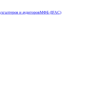
ухгалтеров и аудиторов
МФБ (IFAC)