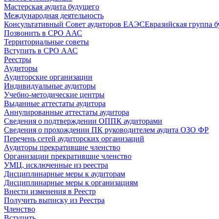
Мастерская аудита будущего
Международная деятельность
Консультативный Совет аудиторов ЕАЭС
Евразийская группа б
Позвонить в СРО ААС
Территориальные советы
Вступить в СРО ААС
Реестры
Аудиторы
Аудиторские организации
Индивидуальные аудиторы
Учебно-методические центры
Выданные аттестаты аудитора
Аннулированные аттестаты аудитора
Сведения о подтверждении ОППК аудиторами
Сведения о прохождении ПК руководителем аудита ОЗО ФР
Перечень сетей аудиторских организаций
Аудиторы прекратившие членство
Организации прекратившие членство
УМЦ, исключенные из реестра
Дисциплинарные меры к аудиторам
Дисциплинарные меры к организациям
Внести изменения в Реестр
Получить выписку из Реестра
Членство
Вступить