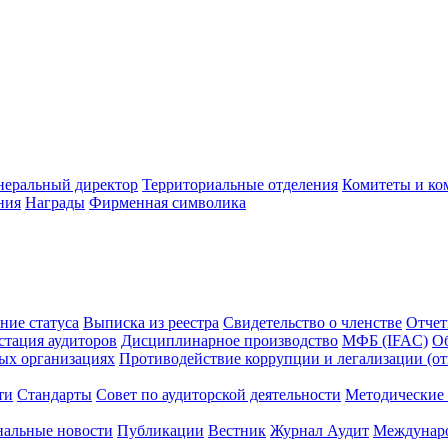
неральный директор
Территориальные отделения
Комитеты и ко
ния
Награды
Фирменная символика
ние статуса
Выписка из реестра
Свидетельство о членстве
Отчет
стация аудиторов
Дисциплинарное производство
МФБ (IFAC)
Об
ых организациях
Противодействие коррупции и легализации (о
ти
Стандарты
Совет по аудиторской деятельности
Методические 
нальные новости
Публикации
Вестник
Журнал Аудит
Междунаро