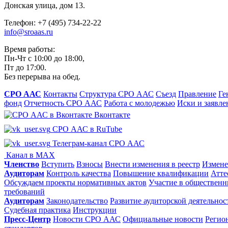
Донская улица, дом 13.
Телефон: +7 (495) 734-22-22
info@sroaas.ru
Время работы:
Пн-Чт с 10:00 до 18:00,
Пт до 17:00.
Без перерыва на обед.
СРО ААС
Контакты
Структура СРО ААС
Съезд
Правление
Ге
фонд
Отчетность СРО ААС
Работа с молодежью
Иски и заявле
Вконтакте
СРО ААС в RuTube
Телеграм-канал СРО ААС
Канал в MAX
Членство
Вступить
Взносы
Внести изменения в реестр
Измене
Аудиторам
Контроль качества
Повышение квалификации
Атте
Обсуждаем проекты нормативных актов
Участие в общественн
требований
Аудиторам
Законодательство
Развитие аудиторской деятельнос
Судебная практика
Инструкции
Пресс-Центр
Новости СРО ААС
Официальные новости
Регио