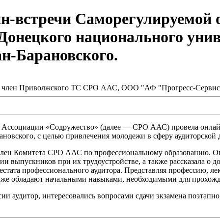
йн-встречи Саморегулируемой 
Донецкого национального унив
н-Барановского.
, член Приволжского ТС СРО ААС, ООО "АФ "Прогресс-Сервис
в Ассоциации «Содружество» (далее — СРО ААС) провела
онлай
ановского
, с целью привлечения молодежи в сферу аудиторской 
ен Комитета СРО ААС по профессиональному образованию. Она
и выпускников при их трудоустройстве, а также рассказала о д
естата профессионального аудитора. Представляя профессию, ле
 уже обладают начальными навыками, необходимыми для прохожд
ии аудитор, интересовались вопросами сдачи экзамена поэтапн