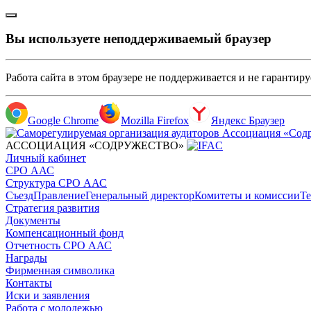
Вы используете неподдерживаемый браузер
Работа сайта в этом браузере не поддерживается и не гарантир
Google Chrome
Mozilla Firefox
Яндекс Браузер
АССОЦИАЦИЯ «СОДРУЖЕСТВО»
Личный кабинет
СРО ААС
Структура СРО ААС
Съезд
Правление
Генеральный директор
Комитеты и комиссии
Те
Стратегия развития
Документы
Компенсационный фонд
Отчетность СРО ААС
Награды
Фирменная символика
Контакты
Иски и заявления
Работа с молодежью