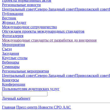
Проекты нормативных актов
Региональные новости
Центральный совет
Северо-Западный совет
Приволжский совет
Публикации
Вестник
Журнал Аудит
Международное сотрудничество
Обсуждаем проекты международных стандартов
Фотогалерея
Международные стандарты от разработки до внедрения
Мероприятия
Съезд
Заседания
Круглые столы
Вебинары
Семинары
Региональные мероприятия
Центральный совет
Северо-Западный совет
Приволжский совет
Конкурсы
Конференции
Пользователям аудиторских услуг
Личный кабинет
Главная
Пресс-центр
Новости СРО ААС