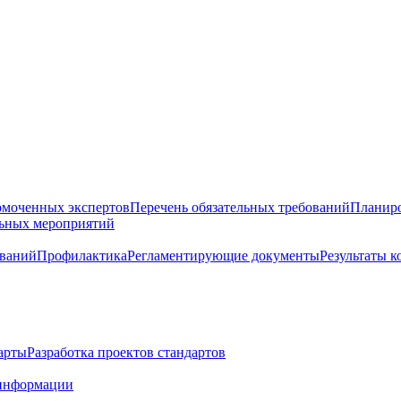
омоченных экспертов
Перечень обязательных требований
Планиро
льных мероприятий
ований
Профилактика
Регламентирующие документы
Результаты 
арты
Разработка проектов стандартов
информации