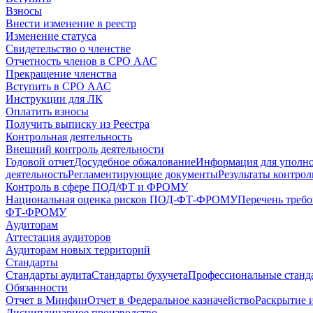
Взносы
Внести изменение в реестр
Изменение статуса
Свидетельство о членстве
Отчетность членов в СРО ААС
Прекращение членства
Вступить в СРО ААС
Инструкции для ЛК
Оплатить взносы
Получить выписку из Реестра
Контрольная деятельность
Внешний контроль деятельности
Годовой отчет
Досудебное обжалование
Информация для уполн
деятельность
Регламентирующие документы
Результаты контро
Контроль в сфере ПОД/ФТ и ФРОМУ
Национальная оценка рисков ПОД-ФТ-ФРОМУ
Перечень треб
ФТ-ФРОМУ
Аудиторам
Аттестация аудиторов
Аудиторам новых территорий
Стандарты
Стандарты аудита
Стандарты бухучета
Профессиональные станд
Обязанности
Отчет в Минфин
Отчет в Федеральное казначейство
Раскрытие 
Дисциплинарное производство