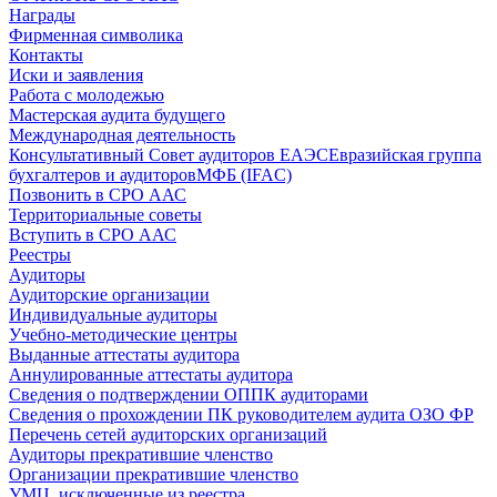
Награды
Фирменная символика
Контакты
Иски и заявления
Работа с молодежью
Мастерская аудита будущего
Международная деятельность
Консультативный Совет аудиторов ЕАЭС
Евразийская группа
бухгалтеров и аудиторов
МФБ (IFAC)
Позвонить в СРО ААС
Территориальные советы
Вступить в СРО ААС
Реестры
Аудиторы
Аудиторские организации
Индивидуальные аудиторы
Учебно-методические центры
Выданные аттестаты аудитора
Аннулированные аттестаты аудитора
Сведения о подтверждении ОППК аудиторами
Сведения о прохождении ПК руководителем аудита ОЗО ФР
Перечень сетей аудиторских организаций
Аудиторы прекратившие членство
Организации прекратившие членство
УМЦ, исключенные из реестра