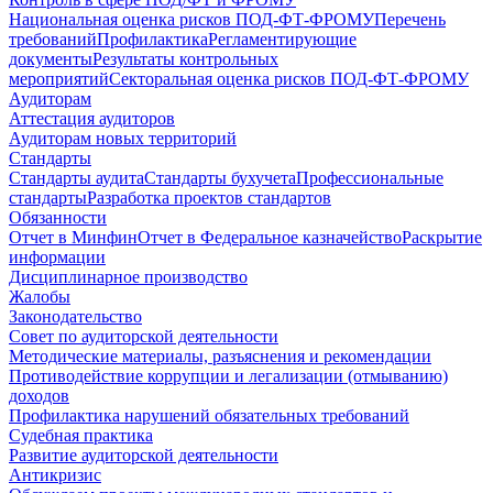
Национальная оценка рисков ПОД-ФТ-ФРОМУ
Перечень
требований
Профилактика
Регламентирующие
документы
Результаты контрольных
мероприятий
Секторальная оценка рисков ПОД-ФТ-ФРОМУ
Аудиторам
Аттестация аудиторов
Аудиторам новых территорий
Стандарты
Стандарты аудита
Стандарты бухучета
Профессиональные
стандарты
Разработка проектов стандартов
Обязанности
Отчет в Минфин
Отчет в Федеральное казначейство
Раскрытие
информации
Дисциплинарное производство
Жалобы
Законодательство
Совет по аудиторской деятельности
Методические материалы, разъяснения и рекомендации
Противодействие коррупции и легализации (отмыванию)
доходов
Профилактика нарушений обязательных требований
Судебная практика
Развитие аудиторской деятельности
Антикризис