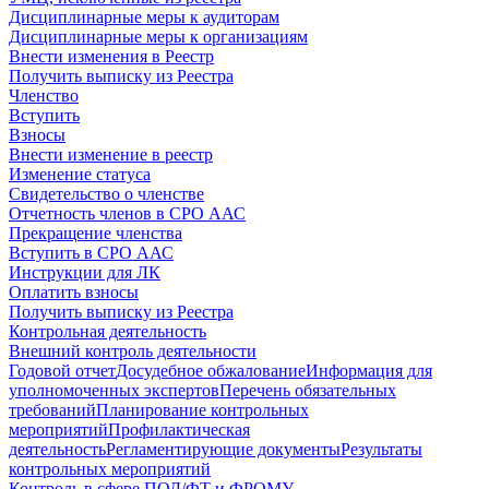
Дисциплинарные меры к аудиторам
Дисциплинарные меры к организациям
Внести изменения в Реестр
Получить выписку из Реестра
Членство
Вступить
Взносы
Внести изменение в реестр
Изменение статуса
Свидетельство о членстве
Отчетность членов в СРО ААС
Прекращение членства
Вступить в СРО ААС
Инструкции для ЛК
Оплатить взносы
Получить выписку из Реестра
Контрольная деятельность
Внешний контроль деятельности
Годовой отчет
Досудебное обжалование
Информация для
уполномоченных экспертов
Перечень обязательных
требований
Планирование контрольных
мероприятий
Профилактическая
деятельность
Регламентирующие документы
Результаты
контрольных мероприятий
Контроль в сфере ПОД/ФТ и ФРОМУ