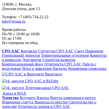
119049, г. Москва,
Донская улица, дом 13.
Телефон: +7 (495) 734-22-22
info@sroaas.ru
Время работы:
Пн-Чт с 10:00 до 18:00,
Пт до 17:00.
Без перерыва на обед.
СРО ААС
Контакты
Структура СРО ААС
Съезд
Правление
Генеральный директор
Территориальные отделения
Комитеты
и комиссии
Документы
Стратегия развития
Компенсационный фонд
Отчетность СРО ААС
Работа с
молодежью
Иски и заявления
Награды
Фирменная символика
Вконтакте
СРО ААС в RuTube
Телеграм-канал СРО ААС
Канал в MAX
Членство
Вступить
Взносы
Внести изменения в реестр
Изменение статуса
Выписка из реестра
Свидетельство о
членстве
Отчетность членов в СРО ААС