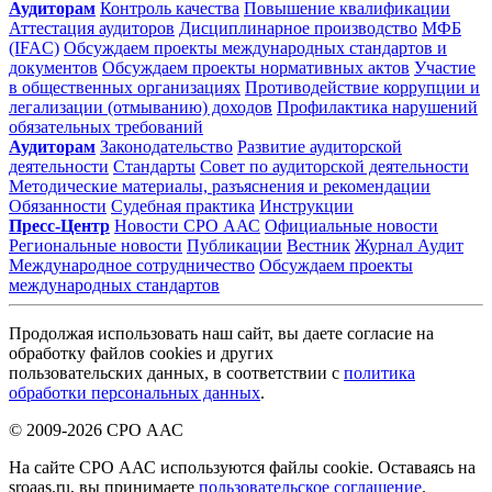
Аудиторам
Контроль качества
Повышение квалификации
Аттестация аудиторов
Дисциплинарное производство
МФБ
(IFAC)
Обсуждаем проекты международных стандартов и
документов
Обсуждаем проекты нормативных актов
Участие
в общественных организациях
Противодействие коррупции и
легализации (отмыванию) доходов
Профилактика нарушений
обязательных требований
Аудиторам
Законодательство
Развитие аудиторской
деятельности
Стандарты
Совет по аудиторской деятельности
Методические материалы, разъяснения и рекомендации
Обязанности
Судебная практика
Инструкции
Пресс-Центр
Новости СРО ААС
Официальные новости
Региональные новости
Публикации
Вестник
Журнал Аудит
Международное сотрудничество
Обсуждаем проекты
международных стандартов
Продолжая использовать наш сайт, вы даете согласие на
обработку файлов cookies и других
пользовательских данных, в соответствии с
политика
обработки персональных данных
.
© 2009-2026 СРО ААС
На сайте СРО ААС используются файлы cookie. Оставаясь на
sroaas.ru, вы принимаете
пользовательское соглашение
.