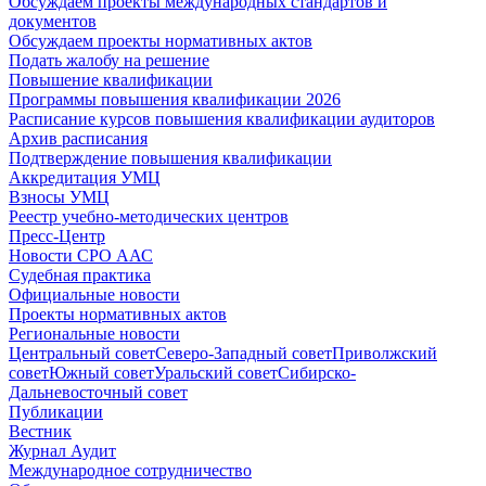
Обсуждаем проекты международных стандартов и
документов
Обсуждаем проекты нормативных актов
Подать жалобу на решение
Повышение квалификации
Программы повышения квалификации 2026
Расписание курсов повышения квалификации аудиторов
Архив расписания
Подтверждение повышения квалификации
Аккредитация УМЦ
Взносы УМЦ
Реестр учебно-методических центров
Пресс-Центр
Новости СРО ААС
Судебная практика
Официальные новости
Проекты нормативных актов
Региональные новости
Центральный совет
Северо-Западный совет
Приволжский
совет
Южный совет
Уральский совет
Сибирско-
Дальневосточный совет
Публикации
Вестник
Журнал Аудит
Международное сотрудничество