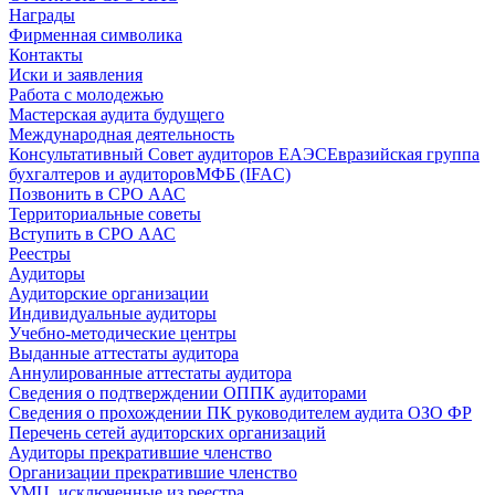
Награды
Фирменная символика
Контакты
Иски и заявления
Работа с молодежью
Мастерская аудита будущего
Международная деятельность
Консультативный Совет аудиторов ЕАЭС
Евразийская группа
бухгалтеров и аудиторов
МФБ (IFAC)
Позвонить в СРО ААС
Территориальные советы
Вступить в СРО ААС
Реестры
Аудиторы
Аудиторские организации
Индивидуальные аудиторы
Учебно-методические центры
Выданные аттестаты аудитора
Аннулированные аттестаты аудитора
Сведения о подтверждении ОППК аудиторами
Сведения о прохождении ПК руководителем аудита ОЗО ФР
Перечень сетей аудиторских организаций
Аудиторы прекратившие членство
Организации прекратившие членство
УМЦ, исключенные из реестра