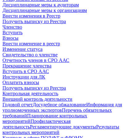
Дисциплинарные меры к аудиторам
Дисциплинарные меры к организациям
Внести изменения в Реестр
Получить выписку из Реестра
Членство
Вступить
Взносы
Внести изменение в реестр
Изменение статуса
Свидетельство о членстве
Отчетность членов в СРО ААС
Прекращение членства
Вступить в СРО ААС
Инструкции для ЛК
Оплатить взносы
Получить выписку из Реестра
Контрольная деятельность
Внешний контроль деятельности
Годовой отчет
Досудебное обжалование
Информация для
уполномоченных экспертов
Перечень обязательных
требований
Планирование контрольных
мероприятий
Профилактическая
деятельность
Регламентирующие документы
Результаты
контрольных мероприятий
Контроль в сфере ПОД/ФТ и ФРОМУ