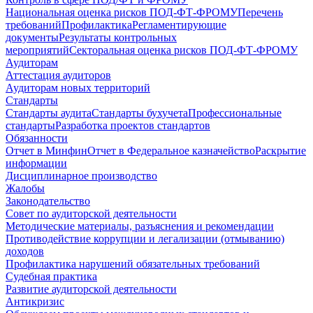
Национальная оценка рисков ПОД-ФТ-ФРОМУ
Перечень
требований
Профилактика
Регламентирующие
документы
Результаты контрольных
мероприятий
Секторальная оценка рисков ПОД-ФТ-ФРОМУ
Аудиторам
Аттестация аудиторов
Аудиторам новых территорий
Стандарты
Стандарты аудита
Стандарты бухучета
Профессиональные
стандарты
Разработка проектов стандартов
Обязанности
Отчет в Минфин
Отчет в Федеральное казначейство
Раскрытие
информации
Дисциплинарное производство
Жалобы
Законодательство
Совет по аудиторской деятельности
Методические материалы, разъяснения и рекомендации
Противодействие коррупции и легализации (отмыванию)
доходов
Профилактика нарушений обязательных требований
Судебная практика
Развитие аудиторской деятельности
Антикризис