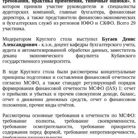
требования, практика применения, типичные ошибки»
, в
котором приняли участие руководители и специалисты
аудиторских компаний, главные бухгалтера, финансовые
директора, а также представители финансово-экономических
и бухгалтерских служб из регионов ЮФО и СКФО. Всего 29
участника.
Модератором Круглого стола выступил
Бугаев Денис
Александрович
- к.э.н, доцент кафедры бухгалтерского учета,
аудита и автоматизированной обработки данных, заместитель
декана экономического факультета Кубанского
государственного университета.
В ходе Круглого стола были рассмотрены концептуальные
принципы подготовки и составления финансовой отчетности
согласно МСФО, а также стандарт регулирующий порядок
формирования финансовой отчетности МСФО (IAS) 1: отчет
о прибылях и убытках и прочем совокупном доходе, баланс,
отчет о движении денежных средств, отчет о финансовом
положении, прочие виды отчётов.
Рассмотрены основные требования к отчетности по МСФО:
требование полноты, требование своевременности,
требование осмотрительности, требование приоритета
содержания перед формой, требование непротиворечивости,
требование рациональности.