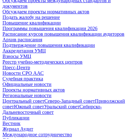
Обсуждаем проекты международных стандартов и
документов
Обсуждаем проекты нормативных актов
Подать жалобу на решение
Повышение квалификации
Программы повышения квалификации 2026
Расписание курсов повышения квалификации аудиторов
Архив расписания
Подтверждение повышения квалификации
Аккредитация УМЦ
Взносы УМЦ
Реестр учебно-методических центров
Пресс-Центр
Новости СРО ААС
Судебная практика
Официальные новости
Проекты нормативных актов
Региональные новости
Центральный совет
Северо-Западный совет
Приволжский
совет
Южный совет
Уральский совет
Сибирско-
Дальневосточный совет
Публикации
Вестник
Журнал Аудит
Международное сотрудничество