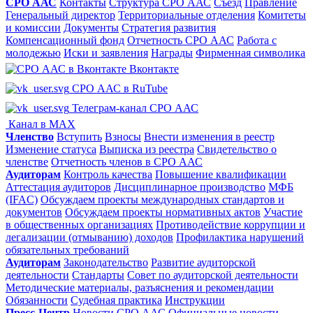
СРО ААС
Контакты
Структура СРО ААС
Съезд
Правление
Генеральный директор
Территориальные отделения
Комитеты
и комиссии
Документы
Стратегия развития
Компенсационный фонд
Отчетность СРО ААС
Работа с
молодежью
Иски и заявления
Награды
Фирменная символика
Вконтакте
СРО ААС в RuTube
Телеграм-канал СРО ААС
Канал в MAX
Членство
Вступить
Взносы
Внести изменения в реестр
Изменение статуса
Выписка из реестра
Свидетельство о
членстве
Отчетность членов в СРО ААС
Аудиторам
Контроль качества
Повышение квалификации
Аттестация аудиторов
Дисциплинарное производство
МФБ
(IFAC)
Обсуждаем проекты международных стандартов и
документов
Обсуждаем проекты нормативных актов
Участие
в общественных организациях
Противодействие коррупции и
легализации (отмыванию) доходов
Профилактика нарушений
обязательных требований
Аудиторам
Законодательство
Развитие аудиторской
деятельности
Стандарты
Совет по аудиторской деятельности
Методические материалы, разъяснения и рекомендации
Обязанности
Судебная практика
Инструкции
Пресс-Центр
Новости СРО ААС
Официальные новости