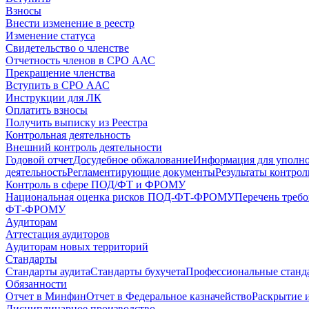
Взносы
Внести изменение в реестр
Изменение статуса
Свидетельство о членстве
Отчетность членов в СРО ААС
Прекращение членства
Вступить в СРО ААС
Инструкции для ЛК
Оплатить взносы
Получить выписку из Реестра
Контрольная деятельность
Внешний контроль деятельности
Годовой отчет
Досудебное обжалование
Информация для уполн
деятельность
Регламентирующие документы
Результаты контро
Контроль в сфере ПОД/ФТ и ФРОМУ
Национальная оценка рисков ПОД-ФТ-ФРОМУ
Перечень треб
ФТ-ФРОМУ
Аудиторам
Аттестация аудиторов
Аудиторам новых территорий
Стандарты
Стандарты аудита
Стандарты бухучета
Профессиональные станд
Обязанности
Отчет в Минфин
Отчет в Федеральное казначейство
Раскрытие 
Дисциплинарное производство