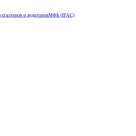
ухгалтеров и аудиторов
МФБ (IFAC)