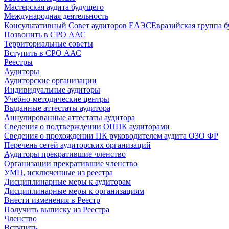
Мастерская аудита будущего
Международная деятельность
Консультативный Совет аудиторов ЕАЭС
Евразийская группа б
Позвонить в СРО ААС
Территориальные советы
Вступить в СРО ААС
Реестры
Аудиторы
Аудиторские организации
Индивидуальные аудиторы
Учебно-методические центры
Выданные аттестаты аудитора
Аннулированные аттестаты аудитора
Сведения о подтверждении ОППК аудиторами
Сведения о прохождении ПК руководителем аудита ОЗО ФР
Перечень сетей аудиторских организаций
Аудиторы прекратившие членство
Организации прекратившие членство
УМЦ, исключенные из реестра
Дисциплинарные меры к аудиторам
Дисциплинарные меры к организациям
Внести изменения в Реестр
Получить выписку из Реестра
Членство
Вступить