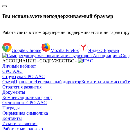
Вы используете неподдерживаемый браузер
Работа сайта в этом браузере не поддерживается и не гарантир
Google Chrome
Mozilla Firefox
Яндекс Браузер
АССОЦИАЦИЯ «СОДРУЖЕСТВО»
Личный кабинет
СРО ААС
Структура СРО ААС
Съезд
Правление
Генеральный директор
Комитеты и комиссии
Те
Стратегия развития
Документы
Компенсационный фонд
Отчетность СРО ААС
Награды
Фирменная символика
Контакты
Иски и заявления
Работа с молодежью