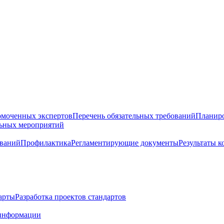
омоченных экспертов
Перечень обязательных требований
Планиро
льных мероприятий
ований
Профилактика
Регламентирующие документы
Результаты 
арты
Разработка проектов стандартов
информации