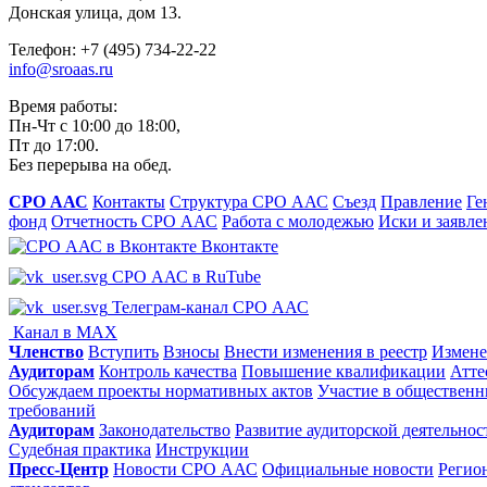
Донская улица, дом 13.
Телефон: +7 (495) 734-22-22
info@sroaas.ru
Время работы:
Пн-Чт с 10:00 до 18:00,
Пт до 17:00.
Без перерыва на обед.
СРО ААС
Контакты
Структура СРО ААС
Съезд
Правление
Ге
фонд
Отчетность СРО ААС
Работа с молодежью
Иски и заявле
Вконтакте
СРО ААС в RuTube
Телеграм-канал СРО ААС
Канал в MAX
Членство
Вступить
Взносы
Внести изменения в реестр
Измене
Аудиторам
Контроль качества
Повышение квалификации
Атте
Обсуждаем проекты нормативных актов
Участие в общественн
требований
Аудиторам
Законодательство
Развитие аудиторской деятельнос
Судебная практика
Инструкции
Пресс-Центр
Новости СРО ААС
Официальные новости
Регио