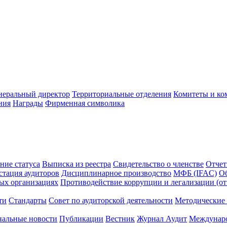
неральный директор
Территориальные отделения
Комитеты и ко
ния
Награды
Фирменная символика
ние статуса
Выписка из реестра
Свидетельство о членстве
Отчет
стация аудиторов
Дисциплинарное производство
МФБ (IFAC)
Об
ых организациях
Противодействие коррупции и легализации (о
ти
Стандарты
Совет по аудиторской деятельности
Методические 
нальные новости
Публикации
Вестник
Журнал Аудит
Междунаро