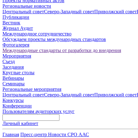
Проекты нормативных актов
Региональные новости
Центральный совет
Северо-Западный совет
Приволжский совет
Публикации
Вестник
Журнал Аудит
Международное сотрудничество
Обсуждаем проекты международных стандартов
Фотогалерея
Международные стандарты от разработки до внедрения
Мероприятия
Съезд
Заседания
Круглые столы
Вебинары
Семинары
Региональные мероприятия
Центральный совет
Северо-Западный совет
Приволжский совет
Конкурсы
Конференции
Пользователям аудиторских услуг
Личный кабинет
Главная
Пресс-центр
Новости СРО ААС