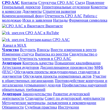
СРО ААС
Контакты
Структура СРО ААС
Съезд
Правление
Генеральный директор
Территориальные отделения
Комитеты
и комиссии
Документы
Стратегия развития
Компенсационный фонд
Отчетность СРО ААС
Работа с
молодежью
Иски и заявления
Награды
Фирменная символика
Вконтакте
СРО ААС в RuTube
Телеграм-канал СРО ААС
Канал в MAX
Членство
Вступить
Взносы
Внести изменения в реестр
Изменение статуса
Выписка из реестра
Свидетельство о
членстве
Отчетность членов в СРО ААС
Аудиторам
Контроль качества
Повышение квалификации
Аттестация аудиторов
Дисциплинарное производство
МФБ
(IFAC)
Обсуждаем проекты международных стандартов и
документов
Обсуждаем проекты нормативных актов
Участие
в общественных организациях
Противодействие коррупции и
легализации (отмыванию) доходов
Профилактика нарушений
обязательных требований
Аудиторам
Законодательство
Развитие аудиторской
деятельности
Стандарты
Совет по аудиторской деятельности
Методические материалы, разъяснения и рекомендации
Обязанности
Судебная практика
Инструкции