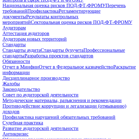
Национальная оценка рисков ПОД-ФТ-ФРОМУ
Перечень
требований
Профилактика
Регламентирующие
документы
Результаты контрольных
мероприятий
Секторальная оценка рисков ПОД-ФТ-ФРОМУ
Аудиторам
Аттестация аудиторов
Аудиторам новых территорий
Стандарты
Стандарты аудита
Стандарты бухучета
Профессиональные
стандарты
Разработка проектов стандартов
Обязанности
Отчет в Минфин
Отчет в Федеральное казначейство
Раскрытие
информации
Дисциплинарное производство
Жалобы
Законодательство
Совет по аудиторской деятельности
Методические материалы, разъяснения и рекомендации
Противодействие коррупции и легализации (отмыванию)
доходов
Профилактика нарушений обязательных требований
Судебная практика
Развитие аудиторской деятельности
Антикризис