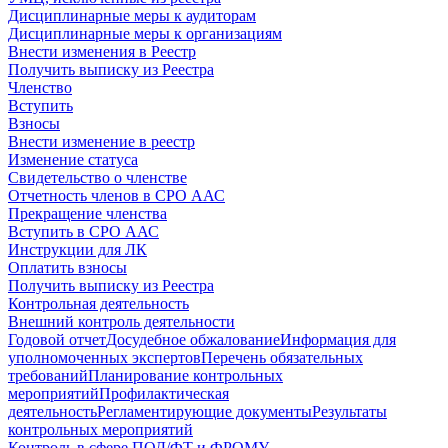
Дисциплинарные меры к аудиторам
Дисциплинарные меры к организациям
Внести изменения в Реестр
Получить выписку из Реестра
Членство
Вступить
Взносы
Внести изменение в реестр
Изменение статуса
Свидетельство о членстве
Отчетность членов в СРО ААС
Прекращение членства
Вступить в СРО ААС
Инструкции для ЛК
Оплатить взносы
Получить выписку из Реестра
Контрольная деятельность
Внешний контроль деятельности
Годовой отчет
Досудебное обжалование
Информация для
уполномоченных экспертов
Перечень обязательных
требований
Планирование контрольных
мероприятий
Профилактическая
деятельность
Регламентирующие документы
Результаты
контрольных мероприятий
Контроль в сфере ПОД/ФТ и ФРОМУ