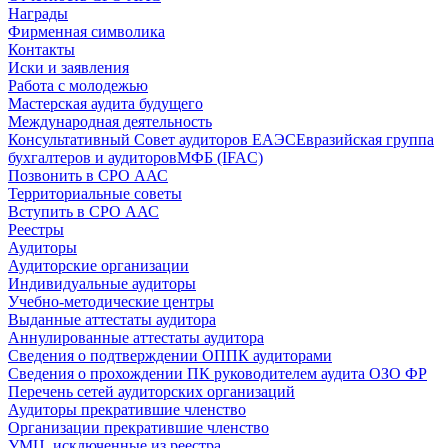
Награды
Фирменная символика
Контакты
Иски и заявления
Работа с молодежью
Мастерская аудита будущего
Международная деятельность
Консультативный Совет аудиторов ЕАЭС
Евразийская группа
бухгалтеров и аудиторов
МФБ (IFAC)
Позвонить в СРО ААС
Территориальные советы
Вступить в СРО ААС
Реестры
Аудиторы
Аудиторские организации
Индивидуальные аудиторы
Учебно-методические центры
Выданные аттестаты аудитора
Аннулированные аттестаты аудитора
Сведения о подтверждении ОППК аудиторами
Сведения о прохождении ПК руководителем аудита ОЗО ФР
Перечень сетей аудиторских организаций
Аудиторы прекратившие членство
Организации прекратившие членство
УМЦ, исключенные из реестра