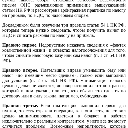
письма ФНС разъясняющие применение вышеуказанной
статьи НК РФ и рассмотрена арбитражная практика по налогу
на прибыль, по НДС, по налоговым спорам.
Докладчиком были озвучены три правила статьи 54.1 НК РФ,
которым теперь нужно следовать, чтобы получить вычет по
НДС и списать расходы по налогу на прибыль.
Правило первое.
Недопустимо искажать сведения о «фактах
хозяйственной жизни» и объектах налогообложения для того,
чтобы снизить налоговую базу или сам налог (п. 1 ст. 54.1 НК
РФ).
Правило второе.
Плательщик вправе уменьшить базу или
налог «по имевшим место сделкам», только если выполнил
два условия (п. 2 ст. 54.1 НК РФ): минимизация налогов
целью сделки не является; договор исполнил тот контрагент,
который в нем указан, или тот, кто обязан это сделать по
договору или в силу закона, например, субподрядчик.
Правило третье.
Если плательщик выполнил первые два
пункта, то есть отражал операции, как они есть, не ставил
целью минимизировать платежи в бюджет и работал
исключительно с реальным контрагентом, у него все же могут
случиться проблемы. Возможные неприятности, которые