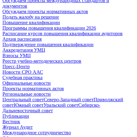
Обсуждаем проекты международных стандартов и
документов
Обсуждаем проекты нормативных актов
Подать жалобу на решение
Повышение квалификации
Программы повышения квалификации 2026
Расписание курсов повышения квалификации аудиторов
Архив расписания
Подтверждение повышения квалификации
Аккредитация УМЦ
Взносы УМЦ
Реестр учебно-методических центров
Пресс-Центр
Новости СРО ААС
Судебная практика
Официальные новости
Проекты нормативных актов
Региональные новости
Центральный совет
Северо-Западный совет
Приволжский
совет
Южный совет
Уральский совет
Сибирско-
Дальневосточный совет
Публикации
Вестник
Журнал Аудит
Международное сотрудничество