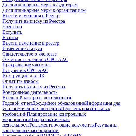
Дисциплинарные меры к аудиторам
Дисциплинарные меры к организациям
Внести изменения в Реестр
Получить выписку из Реестра
Членство
Вступить
Взносы
Внести изменение в реестр
Изменение статуса
Свидетельство о членстве
Отчетность членов в СРО ААС
Прекращение членства
Вступить в СРО ААС
Инструкции для ЛК
Оплатить взносы
Получить выписку из Реестра
Контрольная деятельность
Внешний контроль деятельности
Годовой отчет
Досудебное обжалование
Информация для
уполномоченных экспертов
Перечень обязательных
требований
Планирование контрольных
мероприятий
Профилактическая
деятельность
Регламентирующие документы
Результаты
контрольных мероприятий
Контроль в сфере ПОД/ФТ и ФРОМУ