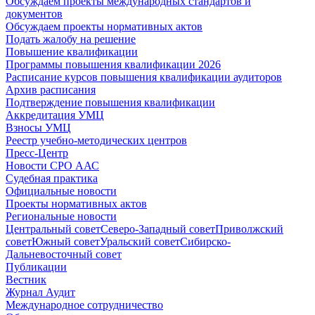
Обсуждаем проекты международных стандартов и
документов
Обсуждаем проекты нормативных актов
Подать жалобу на решение
Повышение квалификации
Программы повышения квалификации 2026
Расписание курсов повышения квалификации аудиторов
Архив расписания
Подтверждение повышения квалификации
Аккредитация УМЦ
Взносы УМЦ
Реестр учебно-методических центров
Пресс-Центр
Новости СРО ААС
Судебная практика
Официальные новости
Проекты нормативных актов
Региональные новости
Центральный совет
Северо-Западный совет
Приволжский
совет
Южный совет
Уральский совет
Сибирско-
Дальневосточный совет
Публикации
Вестник
Журнал Аудит
Международное сотрудничество