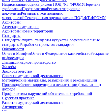
Национальная оценка рисков ПОД-ФТ-ФРОМУ
Перечень
требований
Профилактика
Регламентирующие
документы
Результаты контрольных
мероприятий
Секторальная оценка рисков ПОД-ФТ-ФРОМУ
Аудиторам
Аттестация аудиторов
Аудиторам новых территорий
Стандарты
Стандарты аудита
Стандарты бухучета
Профессиональные
стандарты
Разработка проектов стандартов
Обязанности
Отчет в Минфин
Отчет в Федеральное казначейство
Раскрытие
информации
Дисциплинарное производство
Жалобы
Законодательство
Совет по аудиторской деятельности
Методические материалы, разъяснения и рекомендации
Противодействие коррупции и легализации (отмыванию)
доходов
Профилактика нарушений обязательных требований
Судебная практика
Развитие аудиторской деятельности
Антикризис