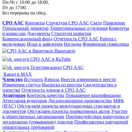
Пн-Чт с 10:00 до 18:00,
Пт до 17:00.
Без перерыва на обед.
СРО ААС
Контакты
Структура СРО ААС
Съезд
Правление
Генеральный директор
Территориальные отделения
Комитеты
и комиссии
Документы
Стратегия развития
Компенсационный фонд
Отчетность СРО ААС
Работа с
молодежью
Иски и заявления
Награды
Фирменная символика
Вконтакте
СРО ААС в RuTube
Телеграм-канал СРО ААС
Канал в MAX
Членство
Вступить
Взносы
Внести изменения в реестр
Изменение статуса
Выписка из реестра
Свидетельство о
членстве
Отчетность членов в СРО ААС
Аудиторам
Контроль качества
Повышение квалификации
Аттестация аудиторов
Дисциплинарное производство
МФБ
(IFAC)
Обсуждаем проекты международных стандартов и
документов
Обсуждаем проекты нормативных актов
Участие
в общественных организациях
Противодействие коррупции и
легализации (отмыванию) доходов
Профилактика нарушений
обязательных требований