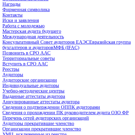
Награды
Фирменная символика
Контакты
Иски и заявления
Работа с молодежью
Мастерская аудита будущего
Международная деятельность
Консультативный Совет аудиторов ЕАЭС
Евразийская группа
бухгалтеров и аудиторов
МФБ (IFAC)
Позвонить в СРО ААС
Территориальные советы
Вступить в СРО ААС
Реестры
Аудиторы
Аудиторские организации
Индивидуальные аудиторы
Учебно-методические центры
Выданные аттестаты аудитора
Аннулированные аттестаты аудитора
Сведения о подтверждении ОППК аудиторами
Сведения о прохождении ПК руководителем аудита ОЗО ФР
Перечень сетей аудиторских организаций
Аудиторы прекратившие членство
Организации прекратившие членство
УМЦ, исключенные из реестра