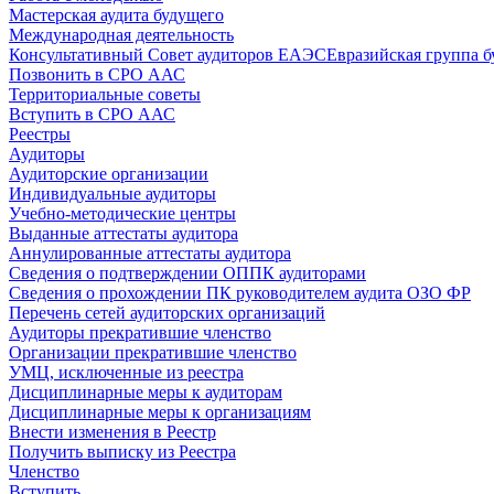
Мастерская аудита будущего
Международная деятельность
Консультативный Совет аудиторов ЕАЭС
Евразийская группа б
Позвонить в СРО ААС
Территориальные советы
Вступить в СРО ААС
Реестры
Аудиторы
Аудиторские организации
Индивидуальные аудиторы
Учебно-методические центры
Выданные аттестаты аудитора
Аннулированные аттестаты аудитора
Сведения о подтверждении ОППК аудиторами
Сведения о прохождении ПК руководителем аудита ОЗО ФР
Перечень сетей аудиторских организаций
Аудиторы прекратившие членство
Организации прекратившие членство
УМЦ, исключенные из реестра
Дисциплинарные меры к аудиторам
Дисциплинарные меры к организациям
Внести изменения в Реестр
Получить выписку из Реестра
Членство
Вступить