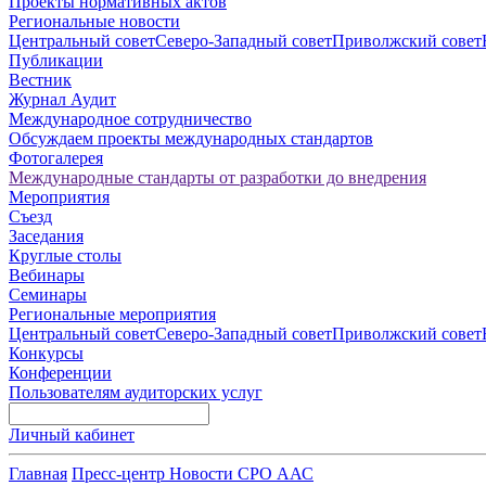
Проекты нормативных актов
Региональные новости
Центральный совет
Северо-Западный совет
Приволжский совет
Публикации
Вестник
Журнал Аудит
Международное сотрудничество
Обсуждаем проекты международных стандартов
Фотогалерея
Международные стандарты от разработки до внедрения
Мероприятия
Съезд
Заседания
Круглые столы
Вебинары
Семинары
Региональные мероприятия
Центральный совет
Северо-Западный совет
Приволжский совет
Конкурсы
Конференции
Пользователям аудиторских услуг
Личный кабинет
Главная
Пресс-центр
Новости СРО ААС