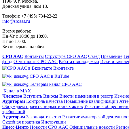
119049, г. Москва,
Донская улица, дом 13.
Телефон: +7 (495) 734-22-22
info@sroaas.ru
Время работы:
Пн-Чт с 10:00 до 18:00,
Пт до 17:00.
Без перерыва на обед.
СРО ААС
Контакты
Структура СРО ААС
Съезд
Правление
Ге
фонд
Отчетность СРО ААС
Работа с молодежью
Иски и заявле
Вконтакте
СРО ААС в RuTube
Телеграм-канал СРО ААС
Канал в MAX
Членство
Вступить
Взносы
Внести изменения в реестр
Измене
Аудиторам
Контроль качества
Повышение квалификации
Атте
Обсуждаем проекты нормативных актов
Участие в общественн
требований
Аудиторам
Законодательство
Развитие аудиторской деятельнос
Судебная практика
Инструкции
Пресс-Центр
Новости СРО ААС
Официальные новости
Регио