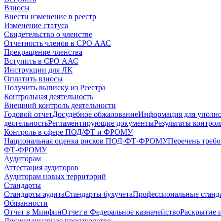
Взносы
Внести изменение в реестр
Изменение статуса
Свидетельство о членстве
Отчетность членов в СРО ААС
Прекращение членства
Вступить в СРО ААС
Инструкции для ЛК
Оплатить взносы
Получить выписку из Реестра
Контрольная деятельность
Внешний контроль деятельности
Годовой отчет
Досудебное обжалование
Информация для уполн
деятельность
Регламентирующие документы
Результаты контро
Контроль в сфере ПОД/ФТ и ФРОМУ
Национальная оценка рисков ПОД-ФТ-ФРОМУ
Перечень треб
ФТ-ФРОМУ
Аудиторам
Аттестация аудиторов
Аудиторам новых территорий
Стандарты
Стандарты аудита
Стандарты бухучета
Профессиональные станд
Обязанности
Отчет в Минфин
Отчет в Федеральное казначейство
Раскрытие 
Дисциплинарное производство