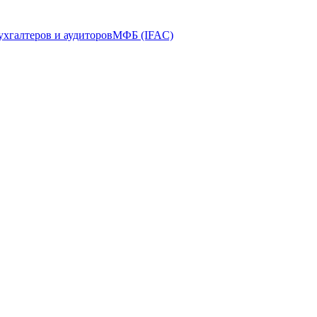
ухгалтеров и аудиторов
МФБ (IFAC)