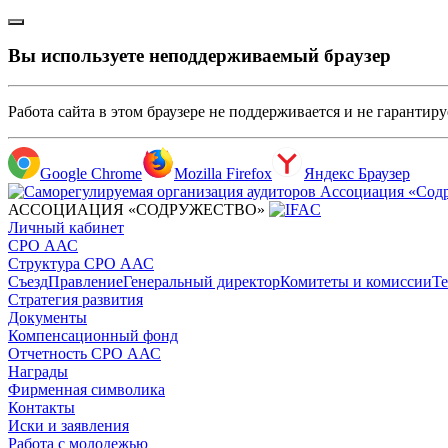
Вы используете неподдерживаемый браузер
Работа сайта в этом браузере не поддерживается и не гарантир
Google Chrome
Mozilla Firefox
Яндекс Браузер
АССОЦИАЦИЯ «СОДРУЖЕСТВО»
Личный кабинет
СРО ААС
Структура СРО ААС
Съезд
Правление
Генеральный директор
Комитеты и комиссии
Те
Стратегия развития
Документы
Компенсационный фонд
Отчетность СРО ААС
Награды
Фирменная символика
Контакты
Иски и заявления
Работа с молодежью