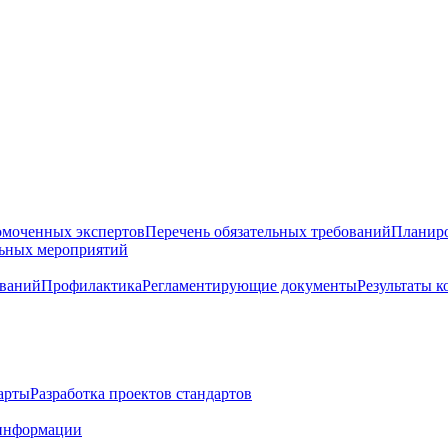
омоченных экспертов
Перечень обязательных требований
Планиро
льных мероприятий
ований
Профилактика
Регламентирующие документы
Результаты 
арты
Разработка проектов стандартов
информации