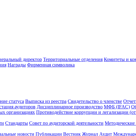
неральный директор
Территориальные отделения
Комитеты и ко
ния
Награды
Фирменная символика
ние статуса
Выписка из реестра
Свидетельство о членстве
Отчет
стация аудиторов
Дисциплинарное производство
МФБ (IFAC)
Об
ых организациях
Противодействие коррупции и легализации (о
ти
Стандарты
Совет по аудиторской деятельности
Методические 
нальные новости
Публикации
Вестник
Журнал Аудит
Междунаро