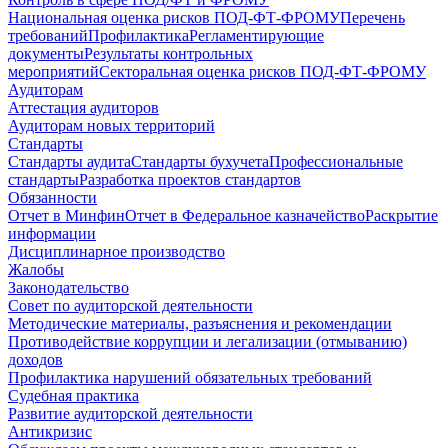
Национальная оценка рисков ПОД-ФТ-ФРОМУ
Перечень
требований
Профилактика
Регламентирующие
документы
Результаты контрольных
мероприятий
Секторальная оценка рисков ПОД-ФТ-ФРОМУ
Аудиторам
Аттестация аудиторов
Аудиторам новых территорий
Стандарты
Стандарты аудита
Стандарты бухучета
Профессиональные
стандарты
Разработка проектов стандартов
Обязанности
Отчет в Минфин
Отчет в Федеральное казначейство
Раскрытие
информации
Дисциплинарное производство
Жалобы
Законодательство
Совет по аудиторской деятельности
Методические материалы, разъяснения и рекомендации
Противодействие коррупции и легализации (отмыванию)
доходов
Профилактика нарушений обязательных требований
Судебная практика
Развитие аудиторской деятельности
Антикризис