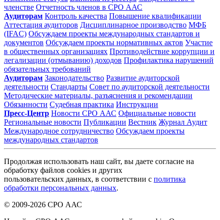
членстве
Отчетность членов в СРО ААС
Аудиторам
Контроль качества
Повышение квалификации
Аттестация аудиторов
Дисциплинарное производство
МФБ
(IFAC)
Обсуждаем проекты международных стандартов и
документов
Обсуждаем проекты нормативных актов
Участие
в общественных организациях
Противодействие коррупции и
легализации (отмыванию) доходов
Профилактика нарушений
обязательных требований
Аудиторам
Законодательство
Развитие аудиторской
деятельности
Стандарты
Совет по аудиторской деятельности
Методические материалы, разъяснения и рекомендации
Обязанности
Судебная практика
Инструкции
Пресс-Центр
Новости СРО ААС
Официальные новости
Региональные новости
Публикации
Вестник
Журнал Аудит
Международное сотрудничество
Обсуждаем проекты
международных стандартов
Продолжая использовать наш сайт, вы даете согласие на
обработку файлов cookies и других
пользовательских данных, в соответствии с
политика
обработки персональных данных
.
© 2009-2026 СРО ААС