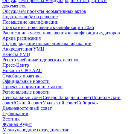
Обсуждаем проекты международных стандартов и
документов
Обсуждаем проекты нормативных актов
Подать жалобу на решение
Повышение квалификации
Программы повышения квалификации 2026
Расписание курсов повышения квалификации аудиторов
Архив расписания
Подтверждение повышения квалификации
Аккредитация УМЦ
Взносы УМЦ
Реестр учебно-методических центров
Пресс-Центр
Новости СРО ААС
Судебная практика
Официальные новости
Проекты нормативных актов
Региональные новости
Центральный совет
Северо-Западный совет
Приволжский
совет
Южный совет
Уральский совет
Сибирско-
Дальневосточный совет
Публикации
Вестник
Журнал Аудит
Международное сотрудничество