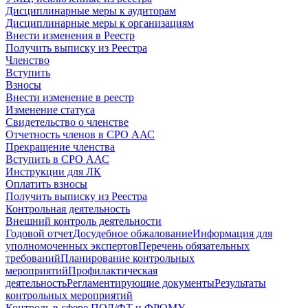
Дисциплинарные меры к аудиторам
Дисциплинарные меры к организациям
Внести изменения в Реестр
Получить выписку из Реестра
Членство
Вступить
Взносы
Внести изменение в реестр
Изменение статуса
Свидетельство о членстве
Отчетность членов в СРО ААС
Прекращение членства
Вступить в СРО ААС
Инструкции для ЛК
Оплатить взносы
Получить выписку из Реестра
Контрольная деятельность
Внешний контроль деятельности
Годовой отчет
Досудебное обжалование
Информация для
уполномоченных экспертов
Перечень обязательных
требований
Планирование контрольных
мероприятий
Профилактическая
деятельность
Регламентирующие документы
Результаты
контрольных мероприятий
Контроль в сфере ПОД/ФТ и ФРОМУ