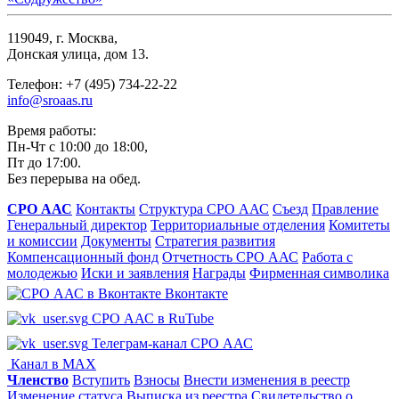
119049, г. Москва,
Донская улица, дом 13.
Телефон: +7 (495) 734-22-22
info@sroaas.ru
Время работы:
Пн-Чт с 10:00 до 18:00,
Пт до 17:00.
Без перерыва на обед.
СРО ААС
Контакты
Структура СРО ААС
Съезд
Правление
Генеральный директор
Территориальные отделения
Комитеты
и комиссии
Документы
Стратегия развития
Компенсационный фонд
Отчетность СРО ААС
Работа с
молодежью
Иски и заявления
Награды
Фирменная символика
Вконтакте
СРО ААС в RuTube
Телеграм-канал СРО ААС
Канал в MAX
Членство
Вступить
Взносы
Внести изменения в реестр
Изменение статуса
Выписка из реестра
Свидетельство о