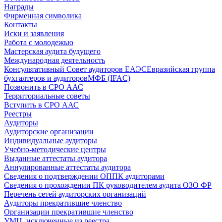
Награды
Фирменная символика
Контакты
Иски и заявления
Работа с молодежью
Мастерская аудита будущего
Международная деятельность
Консультативный Совет аудиторов ЕАЭС
Евразийская группа
бухгалтеров и аудиторов
МФБ (IFAC)
Позвонить в СРО ААС
Территориальные советы
Вступить в СРО ААС
Реестры
Аудиторы
Аудиторские организации
Индивидуальные аудиторы
Учебно-методические центры
Выданные аттестаты аудитора
Аннулированные аттестаты аудитора
Сведения о подтверждении ОППК аудиторами
Сведения о прохождении ПК руководителем аудита ОЗО ФР
Перечень сетей аудиторских организаций
Аудиторы прекратившие членство
Организации прекратившие членство
УМЦ, исключенные из реестра