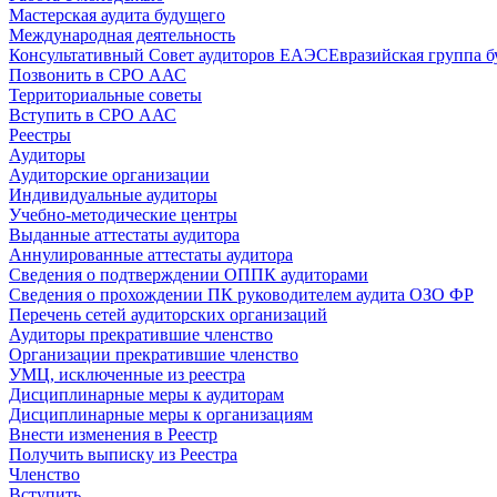
Мастерская аудита будущего
Международная деятельность
Консультативный Совет аудиторов ЕАЭС
Евразийская группа б
Позвонить в СРО ААС
Территориальные советы
Вступить в СРО ААС
Реестры
Аудиторы
Аудиторские организации
Индивидуальные аудиторы
Учебно-методические центры
Выданные аттестаты аудитора
Аннулированные аттестаты аудитора
Сведения о подтверждении ОППК аудиторами
Сведения о прохождении ПК руководителем аудита ОЗО ФР
Перечень сетей аудиторских организаций
Аудиторы прекратившие членство
Организации прекратившие членство
УМЦ, исключенные из реестра
Дисциплинарные меры к аудиторам
Дисциплинарные меры к организациям
Внести изменения в Реестр
Получить выписку из Реестра
Членство
Вступить