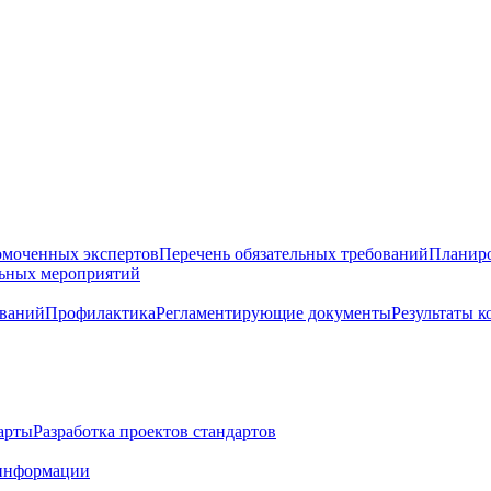
омоченных экспертов
Перечень обязательных требований
Планиро
льных мероприятий
ований
Профилактика
Регламентирующие документы
Результаты 
арты
Разработка проектов стандартов
информации