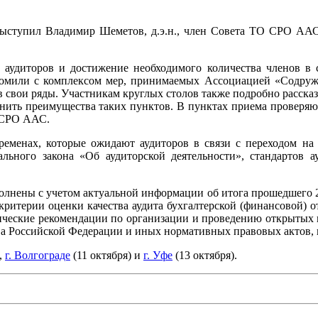
выступил Владимир Шеметов, д.э.н., член Совета ТО СРО ААС
аудиторов и достижение необходимого количества членов в 
комили с комплексом мер, принимаемых Ассоциацией «Содруже
 свои ряды. Участникам круглых столов также подробно рассказ
ценить преимущества таких пунктов. В пунктах приема проверяю
ы СРО ААС.
еременах, которые ожидают аудиторов в связи с переходом на
ьного закона «Об аудиторской деятельности», стандартов ау
нены с учетом актуальной информации об итога прошедшего 22 
 критерии оценки качества аудита бухгалтерской (финансовой)
дические рекомендации по организации и проведению открытых к
ва Российской Федерации и иных нормативных правовых актов, 
,
г. Волгограде
(11 октября) и
г. Уфе
(13 октября).