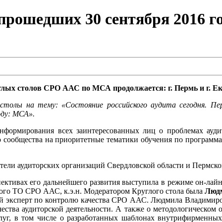
рошедших 30 сентября 2016 год
лых столов СРО ААС по МСА продолжается: г. Пермь и г. Е
е столы на тему: «Состояние российского аудита сегодня. Пе
оду: МСА».
нформирования всех заинтересованных лиц о проблемах ауди
ого сообщества на приоритетные тематики обучения по програм
ители аудиторских организаций Свердловской области и Пермск
спективах его дальнейшего развития выступила в режиме он-лай
ого ТО СРО ААС, к.э.н. Модератором Круглого стола была
Люд
эксперт по контролю качества СРО ААС. Людмила Владимировн
ства аудиторской деятельности. А также о методологическом 
уг, в том числе о разработанных шаблонах внутрифирменных