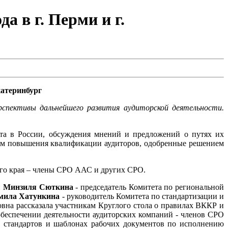
а в г. Перми и г.
катеринбург
рспективы дальнейшего развития аудиторской деятельности.
та в России, обсуждения мнений и предложений о путях их
мам повышения квалификации аудиторов, одобренные решением
ого края – члены СРО ААС и других СРО.
н
Минзиля Сюткина
- председатель Комитета по региональной
мила Хатункина
- руководитель Комитета по стандартизации и
а рассказала участникам Круглого стола о правилах ВККР и
обеспечении деятельности аудиторских компаний - членов СРО
 стандартов и шаблонах рабочих документов по исполнению