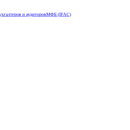
ухгалтеров и аудиторов
МФБ (IFAC)