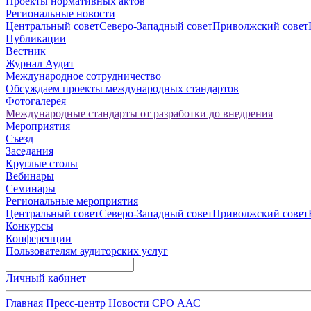
Проекты нормативных актов
Региональные новости
Центральный совет
Северо-Западный совет
Приволжский совет
Публикации
Вестник
Журнал Аудит
Международное сотрудничество
Обсуждаем проекты международных стандартов
Фотогалерея
Международные стандарты от разработки до внедрения
Мероприятия
Съезд
Заседания
Круглые столы
Вебинары
Семинары
Региональные мероприятия
Центральный совет
Северо-Западный совет
Приволжский совет
Конкурсы
Конференции
Пользователям аудиторских услуг
Личный кабинет
Главная
Пресс-центр
Новости СРО ААС