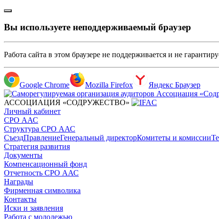
Вы используете неподдерживаемый браузер
Работа сайта в этом браузере не поддерживается и не гарантир
Google Chrome
Mozilla Firefox
Яндекс Браузер
АССОЦИАЦИЯ «СОДРУЖЕСТВО»
Личный кабинет
СРО ААС
Структура СРО ААС
Съезд
Правление
Генеральный директор
Комитеты и комиссии
Те
Стратегия развития
Документы
Компенсационный фонд
Отчетность СРО ААС
Награды
Фирменная символика
Контакты
Иски и заявления
Работа с молодежью