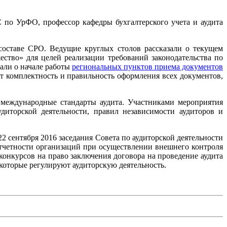
 по УрФО, профессор кафедры бухгалтерского учета и аудита
составе СРО. Ведущие круглых столов рассказали о текущем
ство» для целей реализации требований законодательства по
али о начале работы
региональных пунктов приема документов
т комплектность и правильность оформления всех документов,
 международные стандарты аудита. Участниками мероприятия
диторской деятельности, правил независимости аудиторов и
сентября 2016 заседания Совета по аудиторской деятельности
 отчетности организаций при осуществлении внешнего контроля
онкурсов на право заключения договора на проведение аудита
которые регулируют аудиторскую деятельность.