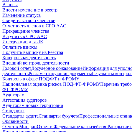
Взносы
Внести изменение в реестр
Изменение статуса
Свидетельство о членстве
Отчетность членов в СРО ААС
Прекращение членства
Вступить в СРО ААС
Инструкции для ЛК
Оплатить взносы
Получить выписку из Реестра
Контрольная деятельность
Внешний контроль деятельности
Годовой отчет
Досудебное обжалование
Информация для уполн
деятельность
Регламентирующие документы
Результаты контро
Контроль в сфере ПОД/ФТ и ФРОМУ
Национальная оценка рисков ПОД-ФТ-ФРОМУ
Перечень треб
ФТ-ФРОМУ
Аудиторам
Аттестация аудиторов
Аудиторам новых территорий
Стандарты
Стандарты аудита
Стандарты бухучета
Профессиональные станд
Обязанности
Отчет в Минфин
Отчет в Федеральное казначейство
Раскрытие 
Дисциплинарное производство