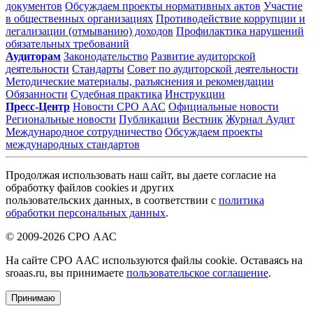
документов
Обсуждаем проекты нормативных актов
Участие
в общественных организациях
Противодействие коррупции и
легализации (отмыванию) доходов
Профилактика нарушений
обязательных требований
Аудиторам
Законодательство
Развитие аудиторской
деятельности
Стандарты
Совет по аудиторской деятельности
Методические материалы, разъяснения и рекомендации
Обязанности
Судебная практика
Инструкции
Пресс-Центр
Новости СРО ААС
Официальные новости
Региональные новости
Публикации
Вестник
Журнал Аудит
Международное сотрудничество
Обсуждаем проекты
международных стандартов
Продолжая использовать наш сайт, вы даете согласие на
обработку файлов cookies и других
пользовательских данных, в соответствии с
политика
обработки персональных данных
.
© 2009-2026 СРО ААС
На сайте СРО ААС используются файлы cookie. Оставаясь на
sroaas.ru, вы принимаете
пользовательское соглашение
.
Принимаю