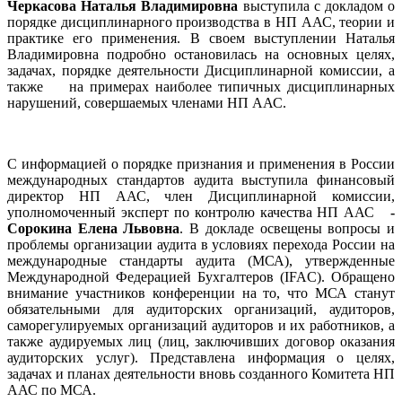
Черкасова Наталья Владимировна
выступила с докладом о
порядке дисциплинарного производства в НП ААС, теории и
практике его применения. В своем выступлении Наталья
Владимировна подробно остановилась на основных целях,
задачах, порядке деятельности Дисциплинарной комиссии, а
также на примерах наиболее типичных дисциплинарных
нарушений, совершаемых членами НП ААС.
С информацией о порядке признания и применения в России
международных стандартов аудита выступила финансовый
директор НП ААС, член Дисциплинарной комиссии,
уполномоченный эксперт по контролю качества НП ААС
-
Сорокина Елена Львовна
. В докладе освещены вопросы и
проблемы организации аудита в условиях перехода России на
международные стандарты аудита (МСА), утвержденные
Международной Федерацией Бухгалтеров (IFAC). Обращено
внимание участников конференции на то, что МСА станут
обязательными для аудиторских организаций, аудиторов,
саморегулируемых организаций аудиторов и их работников, а
также аудируемых лиц (лиц, заключивших договор оказания
аудиторских услуг). Представлена информация о целях,
задачах и планах деятельности вновь созданного Комитета НП
ААС по МСА.