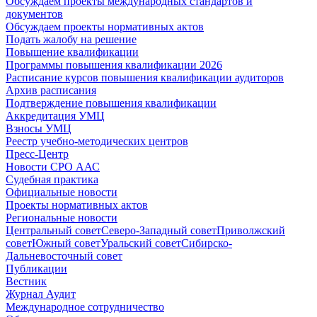
Обсуждаем проекты международных стандартов и
документов
Обсуждаем проекты нормативных актов
Подать жалобу на решение
Повышение квалификации
Программы повышения квалификации 2026
Расписание курсов повышения квалификации аудиторов
Архив расписания
Подтверждение повышения квалификации
Аккредитация УМЦ
Взносы УМЦ
Реестр учебно-методических центров
Пресс-Центр
Новости СРО ААС
Судебная практика
Официальные новости
Проекты нормативных актов
Региональные новости
Центральный совет
Северо-Западный совет
Приволжский
совет
Южный совет
Уральский совет
Сибирско-
Дальневосточный совет
Публикации
Вестник
Журнал Аудит
Международное сотрудничество