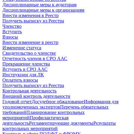
Дисциплинарные меры к аудиторам
Дисциплинарные меры к организациям
Внести изменения в Реестр
Получить выписку из Реестра
Членство
Вступить
Взносы
Внести изменение в реестр
Изменение статуса
Свидетельство о членстве
Отчетность членов в СРО ААС
Прекращение членства
Вступить в СРО ААС
Инструкции для ЛК
Оплатить взносы
Получить выписку из Реестра
Контрольная деятельность
Внешний контроль деятельности
Годовой отчет
Досудебное обжалование
Информация для
уполномоченных экспертов
Перечень обязательных
требований
Планирование контрольных
мероприятий
Профилактическая
деятельность
Регламентирующие документы
Результаты
контрольных мероприятий
Контроль в сфере ПОД/ФТ и ФРОМУ