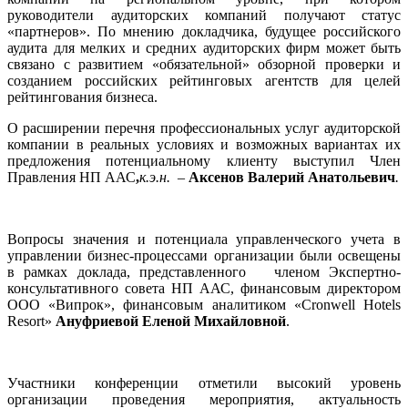
руководители аудиторских компаний получают статус
«партнеров». По мнению докладчика, будущее российского
аудита для мелких и средних аудиторских фирм может быть
связано с развитием «обязательной» обзорной проверки и
созданием российских рейтинговых агентств для целей
рейтингования бизнеса.
О расширении перечня профессиональных услуг аудиторской
компании в реальных условиях и возможных вариантах их
предложения потенциальному клиенту выступил Член
Правления НП ААС
,
к.э.н.
–
Аксенов Валерий Анатольевич
.
Вопросы значения и потенциала управленческого учета в
управлении бизнес-процессами организации были освещены
в рамках доклада, представленного членом Экспертно-
консультативного совета НП ААС, финансовым директором
ООО «Випрок», финансовым аналитиком «Cronwell Hotels
Resort»
Ануфриевой Еленой Михайловной
.
Участники конференции отметили высокий уровень
организации проведения мероприятия, актуальность