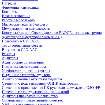
Награды
Фирменная символика
Контакты
Иски и заявления
Работа с молодежью
Мастерская аудита будущего
Международная деятельность
Консультативный Совет аудиторов ЕАЭС
Евразийская группа
бухгалтеров и аудиторов
МФБ (IFAC)
Позвонить в СРО ААС
Территориальные советы
Вступить в СРО ААС
Реестры
Аудиторы
Аудиторские организации
Индивидуальные аудиторы
Учебно-методические центры
Выданные аттестаты аудитора
Аннулированные аттестаты аудитора
Сведения о подтверждении ОППК аудиторами
Сведения о прохождении ПК руководителем аудита ОЗО ФР
Перечень сетей аудиторских организаций
Аудиторы прекратившие членство
Организации прекратившие членство
УМЦ, исключенные из реестра