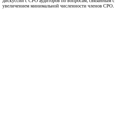
дискуссий с СРО аудиторов по вопросам, связанным с
увеличением минимальной численности членов СРО.