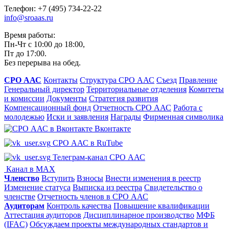
Телефон: +7 (495) 734-22-22
info@sroaas.ru
Время работы:
Пн-Чт с 10:00 до 18:00,
Пт до 17:00.
Без перерыва на обед.
СРО ААС
Контакты
Структура СРО ААС
Съезд
Правление
Генеральный директор
Территориальные отделения
Комитеты
и комиссии
Документы
Стратегия развития
Компенсационный фонд
Отчетность СРО ААС
Работа с
молодежью
Иски и заявления
Награды
Фирменная символика
Вконтакте
СРО ААС в RuTube
Телеграм-канал СРО ААС
Канал в MAX
Членство
Вступить
Взносы
Внести изменения в реестр
Изменение статуса
Выписка из реестра
Свидетельство о
членстве
Отчетность членов в СРО ААС
Аудиторам
Контроль качества
Повышение квалификации
Аттестация аудиторов
Дисциплинарное производство
МФБ
(IFAC)
Обсуждаем проекты международных стандартов и