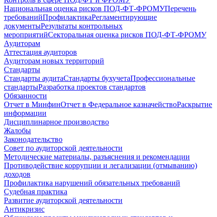
Национальная оценка рисков ПОД-ФТ-ФРОМУ
Перечень
требований
Профилактика
Регламентирующие
документы
Результаты контрольных
мероприятий
Секторальная оценка рисков ПОД-ФТ-ФРОМУ
Аудиторам
Аттестация аудиторов
Аудиторам новых территорий
Стандарты
Стандарты аудита
Стандарты бухучета
Профессиональные
стандарты
Разработка проектов стандартов
Обязанности
Отчет в Минфин
Отчет в Федеральное казначейство
Раскрытие
информации
Дисциплинарное производство
Жалобы
Законодательство
Совет по аудиторской деятельности
Методические материалы, разъяснения и рекомендации
Противодействие коррупции и легализации (отмыванию)
доходов
Профилактика нарушений обязательных требований
Судебная практика
Развитие аудиторской деятельности
Антикризис