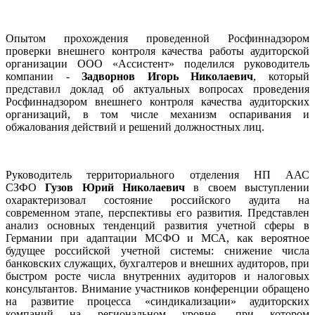
Опытом прохождения проведенной Росфиннадзором
проверки внешнего контроля качества работы аудиторской
организации ООО «Ассистент» поделился руководитель
компании -
Задворнов Игорь Николаевич
, который
представил доклад об актуальных вопросах проведения
Росфиннадзором внешнего контроля качества аудиторских
организаций, в том числе механизм оспаривания и
обжалования действий и решений должностных лиц.
Руководитель территориального отделения НП ААС
СЗФО
Гузов Юрий Николаевич
в своем выступлении
охарактеризовал состояние российского аудита на
современном этапе, перспективы его развития. Представлен
анализ основных тенденций развития учетной сферы в
Германии при адаптации МСФО и МСА, как вероятное
будущее российской учетной системы: снижение числа
банковских служащих, бухгалтеров и внешних аудиторов, при
быстром росте числа внутренних аудиторов и налоговых
консультантов. Внимание участников конференции обращено
на развитие процесса «синдикализации» аудиторских
компаний на региональном уровне, при котором