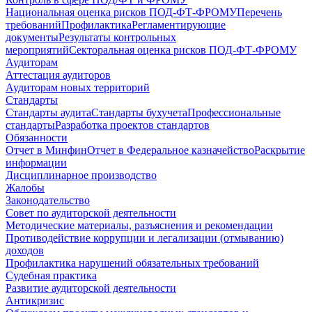
Национальная оценка рисков ПОД-ФТ-ФРОМУ
Перечень
требований
Профилактика
Регламентирующие
документы
Результаты контрольных
мероприятий
Секторальная оценка рисков ПОД-ФТ-ФРОМУ
Аудиторам
Аттестация аудиторов
Аудиторам новых территорий
Стандарты
Стандарты аудита
Стандарты бухучета
Профессиональные
стандарты
Разработка проектов стандартов
Обязанности
Отчет в Минфин
Отчет в Федеральное казначейство
Раскрытие
информации
Дисциплинарное производство
Жалобы
Законодательство
Совет по аудиторской деятельности
Методические материалы, разъяснения и рекомендации
Противодействие коррупции и легализации (отмыванию)
доходов
Профилактика нарушений обязательных требований
Судебная практика
Развитие аудиторской деятельности
Антикризис