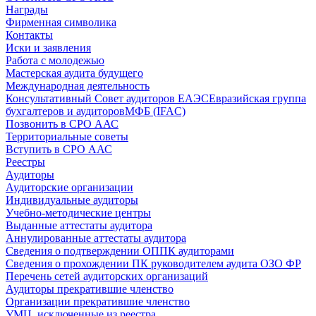
Награды
Фирменная символика
Контакты
Иски и заявления
Работа с молодежью
Мастерская аудита будущего
Международная деятельность
Консультативный Совет аудиторов ЕАЭС
Евразийская группа
бухгалтеров и аудиторов
МФБ (IFAC)
Позвонить в СРО ААС
Территориальные советы
Вступить в СРО ААС
Реестры
Аудиторы
Аудиторские организации
Индивидуальные аудиторы
Учебно-методические центры
Выданные аттестаты аудитора
Аннулированные аттестаты аудитора
Сведения о подтверждении ОППК аудиторами
Сведения о прохождении ПК руководителем аудита ОЗО ФР
Перечень сетей аудиторских организаций
Аудиторы прекратившие членство
Организации прекратившие членство
УМЦ, исключенные из реестра