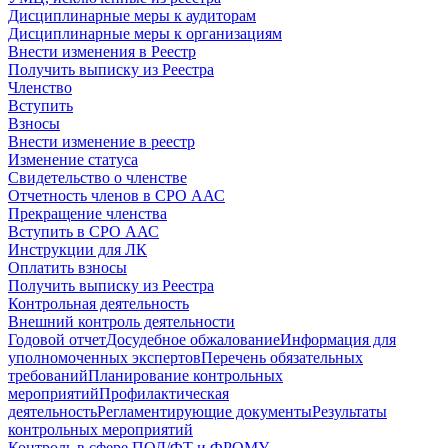
Дисциплинарные меры к аудиторам
Дисциплинарные меры к организациям
Внести изменения в Реестр
Получить выписку из Реестра
Членство
Вступить
Взносы
Внести изменение в реестр
Изменение статуса
Свидетельство о членстве
Отчетность членов в СРО ААС
Прекращение членства
Вступить в СРО ААС
Инструкции для ЛК
Оплатить взносы
Получить выписку из Реестра
Контрольная деятельность
Внешний контроль деятельности
Годовой отчет
Досудебное обжалование
Информация для
уполномоченных экспертов
Перечень обязательных
требований
Планирование контрольных
мероприятий
Профилактическая
деятельность
Регламентирующие документы
Результаты
контрольных мероприятий
Контроль в сфере ПОД/ФТ и ФРОМУ