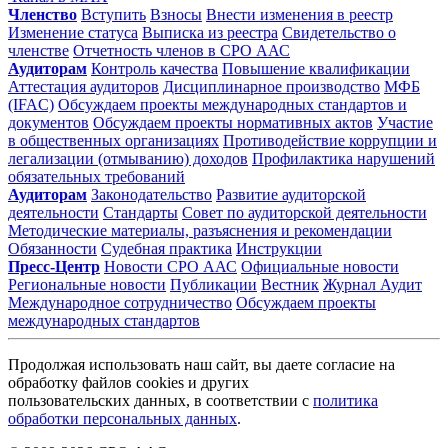
Членство
Вступить
Взносы
Внести изменения в реестр
Изменение статуса
Выписка из реестра
Свидетельство о
членстве
Отчетность членов в СРО ААС
Аудиторам
Контроль качества
Повышение квалификации
Аттестация аудиторов
Дисциплинарное производство
МФБ
(IFAC)
Обсуждаем проекты международных стандартов и
документов
Обсуждаем проекты нормативных актов
Участие
в общественных организациях
Противодействие коррупции и
легализации (отмыванию) доходов
Профилактика нарушений
обязательных требований
Аудиторам
Законодательство
Развитие аудиторской
деятельности
Стандарты
Совет по аудиторской деятельности
Методические материалы, разъяснения и рекомендации
Обязанности
Судебная практика
Инструкции
Пресс-Центр
Новости СРО ААС
Официальные новости
Региональные новости
Публикации
Вестник
Журнал Аудит
Международное сотрудничество
Обсуждаем проекты
международных стандартов
Продолжая использовать наш сайт, вы даете согласие на
обработку файлов cookies и других
пользовательских данных, в соответствии с
политика
обработки персональных данных
.