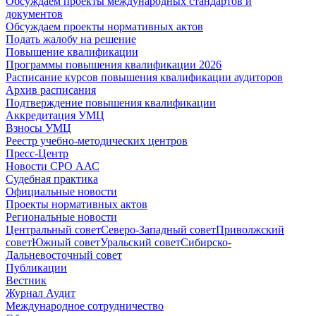
Обсуждаем проекты международных стандартов и
документов
Обсуждаем проекты нормативных актов
Подать жалобу на решение
Повышение квалификации
Программы повышения квалификации 2026
Расписание курсов повышения квалификации аудиторов
Архив расписания
Подтверждение повышения квалификации
Аккредитация УМЦ
Взносы УМЦ
Реестр учебно-методических центров
Пресс-Центр
Новости СРО ААС
Судебная практика
Официальные новости
Проекты нормативных актов
Региональные новости
Центральный совет
Северо-Западный совет
Приволжский
совет
Южный совет
Уральский совет
Сибирско-
Дальневосточный совет
Публикации
Вестник
Журнал Аудит
Международное сотрудничество