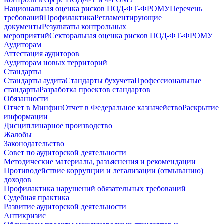
Национальная оценка рисков ПОД-ФТ-ФРОМУ
Перечень
требований
Профилактика
Регламентирующие
документы
Результаты контрольных
мероприятий
Секторальная оценка рисков ПОД-ФТ-ФРОМУ
Аудиторам
Аттестация аудиторов
Аудиторам новых территорий
Стандарты
Стандарты аудита
Стандарты бухучета
Профессиональные
стандарты
Разработка проектов стандартов
Обязанности
Отчет в Минфин
Отчет в Федеральное казначейство
Раскрытие
информации
Дисциплинарное производство
Жалобы
Законодательство
Совет по аудиторской деятельности
Методические материалы, разъяснения и рекомендации
Противодействие коррупции и легализации (отмыванию)
доходов
Профилактика нарушений обязательных требований
Судебная практика
Развитие аудиторской деятельности
Антикризис