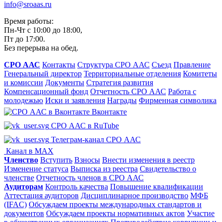
info@sroaas.ru
Время работы:
Пн-Чт с 10:00 до 18:00,
Пт до 17:00.
Без перерыва на обед.
СРО ААС
Контакты
Структура СРО ААС
Съезд
Правление
Генеральный директор
Территориальные отделения
Комитеты
и комиссии
Документы
Стратегия развития
Компенсационный фонд
Отчетность СРО ААС
Работа с
молодежью
Иски и заявления
Награды
Фирменная символика
Вконтакте
СРО ААС в RuTube
Телеграм-канал СРО ААС
Канал в MAX
Членство
Вступить
Взносы
Внести изменения в реестр
Изменение статуса
Выписка из реестра
Свидетельство о
членстве
Отчетность членов в СРО ААС
Аудиторам
Контроль качества
Повышение квалификации
Аттестация аудиторов
Дисциплинарное производство
МФБ
(IFAC)
Обсуждаем проекты международных стандартов и
документов
Обсуждаем проекты нормативных актов
Участие