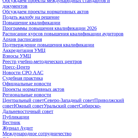
Обсуждаем проекты международных стандартов и
документов
Обсуждаем проекты нормативных актов
Подать жалобу на решение
Повышение квалификации
Программы повышения квалификации 2026
Расписание курсов повышения квалификации аудиторов
Архив расписания
Подтверждение повышения квалификации
Аккредитация УМЦ
Взносы УМЦ
Реестр учебно-методических центров
Пресс-Центр
Новости СРО ААС
Судебная практика
Официальные новости
Проекты нормативных актов
Региональные новости
Центральный совет
Северо-Западный совет
Приволжский
совет
Южный совет
Уральский совет
Сибирско-
Дальневосточный совет
Публикации
Вестник
Журнал Аудит
Международное сотрудничество