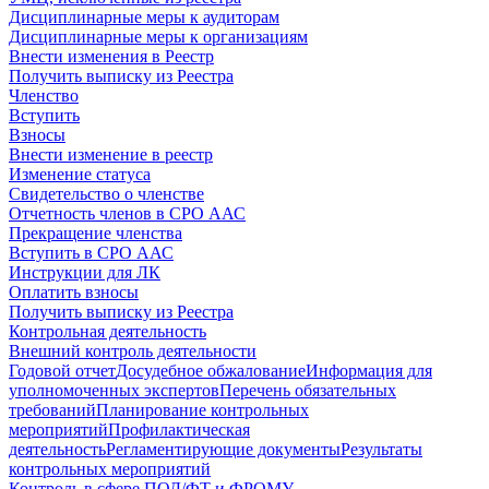
Дисциплинарные меры к аудиторам
Дисциплинарные меры к организациям
Внести изменения в Реестр
Получить выписку из Реестра
Членство
Вступить
Взносы
Внести изменение в реестр
Изменение статуса
Свидетельство о членстве
Отчетность членов в СРО ААС
Прекращение членства
Вступить в СРО ААС
Инструкции для ЛК
Оплатить взносы
Получить выписку из Реестра
Контрольная деятельность
Внешний контроль деятельности
Годовой отчет
Досудебное обжалование
Информация для
уполномоченных экспертов
Перечень обязательных
требований
Планирование контрольных
мероприятий
Профилактическая
деятельность
Регламентирующие документы
Результаты
контрольных мероприятий
Контроль в сфере ПОД/ФТ и ФРОМУ