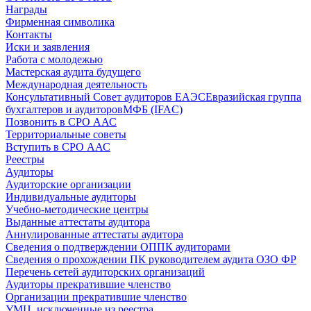
Награды
Фирменная символика
Контакты
Иски и заявления
Работа с молодежью
Мастерская аудита будущего
Международная деятельность
Консультативный Совет аудиторов ЕАЭС
Евразийская группа
бухгалтеров и аудиторов
МФБ (IFAC)
Позвонить в СРО ААС
Территориальные советы
Вступить в СРО ААС
Реестры
Аудиторы
Аудиторские организации
Индивидуальные аудиторы
Учебно-методические центры
Выданные аттестаты аудитора
Аннулированные аттестаты аудитора
Сведения о подтверждении ОППК аудиторами
Сведения о прохождении ПК руководителем аудита ОЗО ФР
Перечень сетей аудиторских организаций
Аудиторы прекратившие членство
Организации прекратившие членство
УМЦ, исключенные из реестра