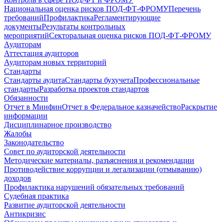
Национальная оценка рисков ПОД-ФТ-ФРОМУ
Перечень
требований
Профилактика
Регламентирующие
документы
Результаты контрольных
мероприятий
Секторальная оценка рисков ПОД-ФТ-ФРОМУ
Аудиторам
Аттестация аудиторов
Аудиторам новых территорий
Стандарты
Стандарты аудита
Стандарты бухучета
Профессиональные
стандарты
Разработка проектов стандартов
Обязанности
Отчет в Минфин
Отчет в Федеральное казначейство
Раскрытие
информации
Дисциплинарное производство
Жалобы
Законодательство
Совет по аудиторской деятельности
Методические материалы, разъяснения и рекомендации
Противодействие коррупции и легализации (отмыванию)
доходов
Профилактика нарушений обязательных требований
Судебная практика
Развитие аудиторской деятельности
Антикризис