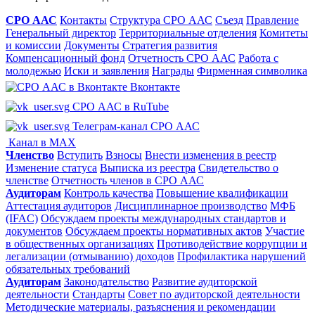
СРО ААС
Контакты
Структура СРО ААС
Съезд
Правление
Генеральный директор
Территориальные отделения
Комитеты
и комиссии
Документы
Стратегия развития
Компенсационный фонд
Отчетность СРО ААС
Работа с
молодежью
Иски и заявления
Награды
Фирменная символика
Вконтакте
СРО ААС в RuTube
Телеграм-канал СРО ААС
Канал в MAX
Членство
Вступить
Взносы
Внести изменения в реестр
Изменение статуса
Выписка из реестра
Свидетельство о
членстве
Отчетность членов в СРО ААС
Аудиторам
Контроль качества
Повышение квалификации
Аттестация аудиторов
Дисциплинарное производство
МФБ
(IFAC)
Обсуждаем проекты международных стандартов и
документов
Обсуждаем проекты нормативных актов
Участие
в общественных организациях
Противодействие коррупции и
легализации (отмыванию) доходов
Профилактика нарушений
обязательных требований
Аудиторам
Законодательство
Развитие аудиторской
деятельности
Стандарты
Совет по аудиторской деятельности
Методические материалы, разъяснения и рекомендации