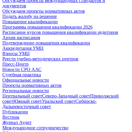
Обсуждаем проекты международных стандартов и
документов
Обсуждаем проекты нормативных актов
Подать жалобу на решение
Повышение квалификации
Программы повышения квалификации 2026
Расписание курсов повышения квалификации аудиторов
Архив расписания
Подтверждение повышения квалификации
Аккредитация УМЦ
Взносы УМЦ
Реестр учебно-методических центров
Пресс-Центр
Новости СРО ААС
Судебная практика
Официальные новости
Проекты нормативных актов
Региональные новости
Центральный совет
Северо-Западный совет
Приволжский
совет
Южный совет
Уральский совет
Сибирско-
Дальневосточный совет
Публикации
Вестник
Журнал Аудит
Международное сотрудничество