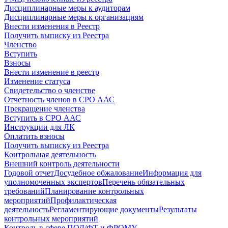
Дисциплинарные меры к аудиторам
Дисциплинарные меры к организациям
Внести изменения в Реестр
Получить выписку из Реестра
Членство
Вступить
Взносы
Внести изменение в реестр
Изменение статуса
Свидетельство о членстве
Отчетность членов в СРО ААС
Прекращение членства
Вступить в СРО ААС
Инструкции для ЛК
Оплатить взносы
Получить выписку из Реестра
Контрольная деятельность
Внешний контроль деятельности
Годовой отчет
Досудебное обжалование
Информация для
уполномоченных экспертов
Перечень обязательных
требований
Планирование контрольных
мероприятий
Профилактическая
деятельность
Регламентирующие документы
Результаты
контрольных мероприятий
Контроль в сфере ПОД/ФТ и ФРОМУ