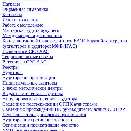
Награды
Фирменная символика
Контакты
Иски и заявления
Работа с молодежью
Мастерская аудита будущего
Международная деятельность
Консультативный Совет аудиторов ЕАЭС
Евразийская группа
бухгалтеров и аудиторов
МФБ (IFAC)
Позвонить в СРО ААС
Территориальные советы
Вступить в СРО ААС
Реестры
Аудиторы
Аудиторские организации
Индивидуальные аудиторы
Учебно-методические центры
Выданные аттестаты аудитора
Аннулированные аттестаты аудитора
Сведения о подтверждении ОППК аудиторами
Сведения о прохождении ПК руководителем аудита ОЗО ФР
Перечень сетей аудиторских организаций
Аудиторы прекратившие членство
Организации прекратившие членство
УМЦ, исключенные из реестра