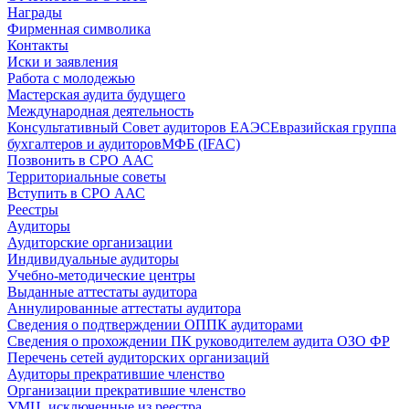
Награды
Фирменная символика
Контакты
Иски и заявления
Работа с молодежью
Мастерская аудита будущего
Международная деятельность
Консультативный Совет аудиторов ЕАЭС
Евразийская группа
бухгалтеров и аудиторов
МФБ (IFAC)
Позвонить в СРО ААС
Территориальные советы
Вступить в СРО ААС
Реестры
Аудиторы
Аудиторские организации
Индивидуальные аудиторы
Учебно-методические центры
Выданные аттестаты аудитора
Аннулированные аттестаты аудитора
Сведения о подтверждении ОППК аудиторами
Сведения о прохождении ПК руководителем аудита ОЗО ФР
Перечень сетей аудиторских организаций
Аудиторы прекратившие членство
Организации прекратившие членство
УМЦ, исключенные из реестра