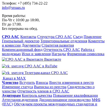
Телефон: +7 (495) 734-22-22
info@sroaas.ru
Время работы:
Пн-Чт с 10:00 до 18:00,
Пт до 17:00.
Без перерыва на обед.
СРО ААС
Контакты
Структура СРО ААС
Съезд
Правление
Генеральный директор
Территориальные отделения
Комитеты
и комиссии
Документы
Стратегия развития
Компенсационный фонд
Отчетность СРО ААС
Работа с
молодежью
Иски и заявления
Награды
Фирменная символика
Вконтакте
СРО ААС в RuTube
Телеграм-канал СРО ААС
Канал в MAX
Членство
Вступить
Взносы
Внести изменения в реестр
Изменение статуса
Выписка из реестра
Свидетельство о
членстве
Отчетность членов в СРО ААС
Аудиторам
Контроль качества
Повышение квалификации
Аттестация аудиторов
Дисциплинарное производство
МФБ
(IFAC)
Обсуждаем проекты международных стандартов и