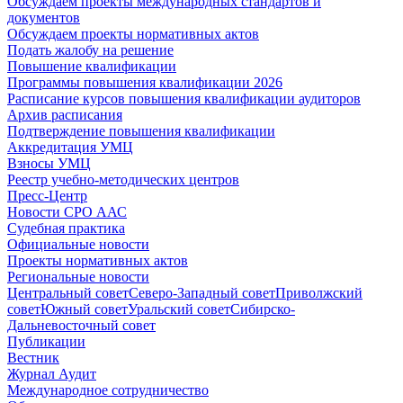
Обсуждаем проекты международных стандартов и
документов
Обсуждаем проекты нормативных актов
Подать жалобу на решение
Повышение квалификации
Программы повышения квалификации 2026
Расписание курсов повышения квалификации аудиторов
Архив расписания
Подтверждение повышения квалификации
Аккредитация УМЦ
Взносы УМЦ
Реестр учебно-методических центров
Пресс-Центр
Новости СРО ААС
Судебная практика
Официальные новости
Проекты нормативных актов
Региональные новости
Центральный совет
Северо-Западный совет
Приволжский
совет
Южный совет
Уральский совет
Сибирско-
Дальневосточный совет
Публикации
Вестник
Журнал Аудит
Международное сотрудничество