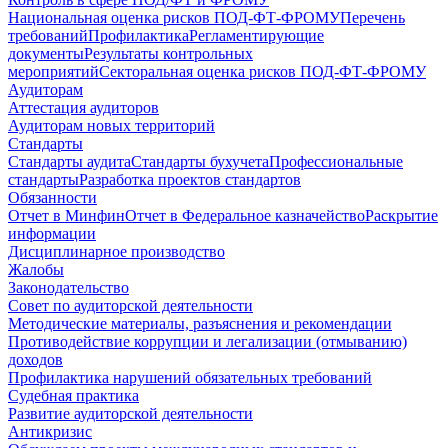
Национальная оценка рисков ПОД-ФТ-ФРОМУ
Перечень
требований
Профилактика
Регламентирующие
документы
Результаты контрольных
мероприятий
Секторальная оценка рисков ПОД-ФТ-ФРОМУ
Аудиторам
Аттестация аудиторов
Аудиторам новых территорий
Стандарты
Стандарты аудита
Стандарты бухучета
Профессиональные
стандарты
Разработка проектов стандартов
Обязанности
Отчет в Минфин
Отчет в Федеральное казначейство
Раскрытие
информации
Дисциплинарное производство
Жалобы
Законодательство
Совет по аудиторской деятельности
Методические материалы, разъяснения и рекомендации
Противодействие коррупции и легализации (отмыванию)
доходов
Профилактика нарушений обязательных требований
Судебная практика
Развитие аудиторской деятельности
Антикризис