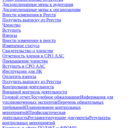
Дисциплинарные меры к аудиторам
Дисциплинарные меры к организациям
Внести изменения в Реестр
Получить выписку из Реестра
Членство
Вступить
Взносы
Внести изменение в реестр
Изменение статуса
Свидетельство о членстве
Отчетность членов в СРО ААС
Прекращение членства
Вступить в СРО ААС
Инструкции для ЛК
Оплатить взносы
Получить выписку из Реестра
Контрольная деятельность
Внешний контроль деятельности
Годовой отчет
Досудебное обжалование
Информация для
уполномоченных экспертов
Перечень обязательных
требований
Планирование контрольных
мероприятий
Профилактическая
деятельность
Регламентирующие документы
Результаты
контрольных мероприятий
Контроль в сфере ПОД/ФТ и ФРОМУ