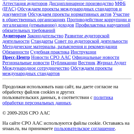
Аттестация аудиторов
Дисциплинарное производство
МФБ
(IFAC)
Обсуждаем проекты международных стандартов и
документов
Обсуждаем проекты нормативных актов
Участие
в общественных организациях
Противодействие коррупции и
легализации (отмыванию) доходов
Профилактика нарушений
обязательных требований
Аудиторам
Законодательство
Развитие аудиторской
деятельности
Стандарты
Совет по аудиторской деятельности
Методические материалы, разъяснения и рекомендации
Обязанности
Судебная практика
Инструкции
Пресс-Центр
Новости СРО ААС
Официальные новости
Региональные новости
Публикации
Вестник
Журнал Аудит
Международное сотрудничество
Обсуждаем проекты
международных стандартов
Продолжая использовать наш сайт, вы даете согласие на
обработку файлов cookies и других
пользовательских данных, в соответствии с
политика
обработки персональных данных
.
© 2009-2026 СРО ААС
На сайте СРО ААС используются файлы cookie. Оставаясь на
sroaas.ru, вы принимаете
пользовательское соглашение
.