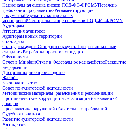
Национальная оценка рисков ПОД-ФТ-ФРОМУ
Перечень
требований
Профилактика
Регламентирующие
документы
Результаты контрольных
мероприятий
Секторальная оценка рисков ПОД-ФТ-ФРОМУ
Аудиторам
Аттестация аудиторов
Аудиторам новых территорий
Стандарты
Стандарты аудита
Стандарты бухучета
Профессиональные
стандарты
Разработка проектов стандартов
Обязанности
Отчет в Минфин
Отчет в Федеральное казначейство
Раскрытие
информации
Дисциплинарное производство
Жалобы
Законодательство
Совет по аудиторской деятельности
Методические материалы, разъяснения и рекомендации
Противодействие коррупции и легализации (отмыванию)
доходов
Профилактика нарушений обязательных требований
Судебная практика
Развитие аудиторской деятельности
Антикризис