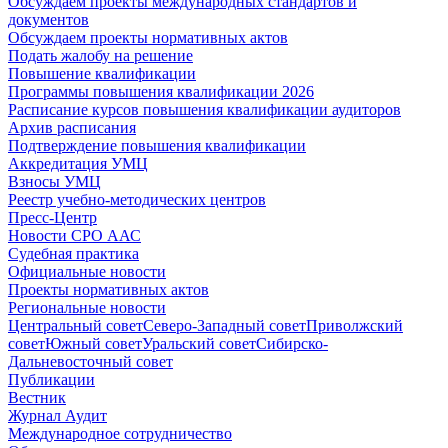
Обсуждаем проекты международных стандартов и
документов
Обсуждаем проекты нормативных актов
Подать жалобу на решение
Повышение квалификации
Программы повышения квалификации 2026
Расписание курсов повышения квалификации аудиторов
Архив расписания
Подтверждение повышения квалификации
Аккредитация УМЦ
Взносы УМЦ
Реестр учебно-методических центров
Пресс-Центр
Новости СРО ААС
Судебная практика
Официальные новости
Проекты нормативных актов
Региональные новости
Центральный совет
Северо-Западный совет
Приволжский
совет
Южный совет
Уральский совет
Сибирско-
Дальневосточный совет
Публикации
Вестник
Журнал Аудит
Международное сотрудничество