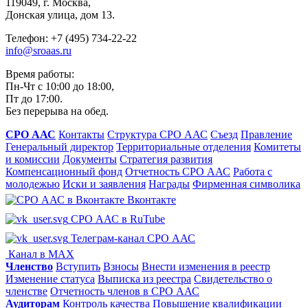
119049, г. Москва,
Донская улица, дом 13.
Телефон: +7 (495) 734-22-22
info@sroaas.ru
Время работы:
Пн-Чт с 10:00 до 18:00,
Пт до 17:00.
Без перерыва на обед.
СРО ААС
Контакты
Структура СРО ААС
Съезд
Правление
Генеральный директор
Территориальные отделения
Комитеты
и комиссии
Документы
Стратегия развития
Компенсационный фонд
Отчетность СРО ААС
Работа с
молодежью
Иски и заявления
Награды
Фирменная символика
Вконтакте
СРО ААС в RuTube
Телеграм-канал СРО ААС
Канал в MAX
Членство
Вступить
Взносы
Внести изменения в реестр
Изменение статуса
Выписка из реестра
Свидетельство о
членстве
Отчетность членов в СРО ААС
Аудиторам
Контроль качества
Повышение квалификации