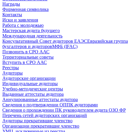
Награды
Фирменная символика
Контакты
Иски и заявления
Работа с молодежью
Мастерская аудита будущего
Международная деятельность
Консультативный Совет аудиторов ЕАЭС
Евразийская группа
бухгалтеров и аудиторов
МФБ (IFAC)
Позвонить в СРО ААС
Территориальные советы
Вступить в СРО ААС
Реестры
Аудиторы
Аудиторские организации
Индивидуальные аудиторы
Учебно-методические центры
Выданные аттестаты аудитора
Аннулированные аттестаты аудитора
Сведения о подтверждении ОППК аудиторами
Сведения о прохождении ПК руководителем аудита ОЗО ФР
Перечень сетей аудиторских организаций
Аудиторы прекратившие членство
Организации прекратившие членство
УМЦ, исключенные из реестра