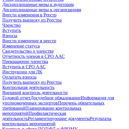
Дисциплинарные меры к аудиторам
Дисциплинарные меры к организациям
Внести изменения в Реестр
Получить выписку из Реестра
Членство
Вступить
Взносы
Внести изменение в реестр
Изменение статуса
Свидетельство о членстве
Отчетность членов в СРО ААС
Прекращение членства
Вступить в СРО ААС
Инструкции для ЛК
Оплатить взносы
Получить выписку из Реестра
Контрольная деятельность
Внешний контроль деятельности
Годовой отчет
Досудебное обжалование
Информация для
уполномоченных экспертов
Перечень обязательных
требований
Планирование контрольных
мероприятий
Профилактическая
деятельность
Регламентирующие документы
Результаты
контрольных мероприятий
Контроль в сфере ПОД/ФТ и ФРОМУ