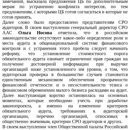
замечаний, высказала предложения ЦБ по дополнительным
мерам по устранению конфликта интересов, по тем
предложениям, с которыми ЦБ готов согласиться и которые не
готов принять.
Далее слово было предоставлено представителям СРО
аудиторов. В своем выступлении генеральный директор СРО
ААС
Ольга Носова
отметила, что в российском
законодательстве отсутствует какое-либо определение роли и
места аудита в общенациональной системе финансового
контроля и с устранения этого пробела следует начинать
реформу, что установление стоимостного порога
обязательного аудита означает ограничение прав граждан на
получение достоверной информации при выручке
организаций ниже установленного им уровня, о том, что
аудиторская проверка в большинстве случаев становится
единственным механизмом обеспечения прозрачности
финансовой отчетности и о несостоятельности тезиса о
финансовом обременении малого бизнеса расходами на аудит.
Далее выступающая коротко остановилась на основных
моментах, которые необходимо учесть при доработке
законопроекта, а именно на изменении критериев
обязательного аудита, требованиях к аудиторской
организации, перечню организаций, относимых в
общественно значимым, критерии СРО аудиторов и других.
В своем выступлении член Общественной палаты Российской