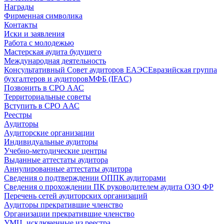
Награды
Фирменная символика
Контакты
Иски и заявления
Работа с молодежью
Мастерская аудита будущего
Международная деятельность
Консультативный Совет аудиторов ЕАЭС
Евразийская группа
бухгалтеров и аудиторов
МФБ (IFAC)
Позвонить в СРО ААС
Территориальные советы
Вступить в СРО ААС
Реестры
Аудиторы
Аудиторские организации
Индивидуальные аудиторы
Учебно-методические центры
Выданные аттестаты аудитора
Аннулированные аттестаты аудитора
Сведения о подтверждении ОППК аудиторами
Сведения о прохождении ПК руководителем аудита ОЗО ФР
Перечень сетей аудиторских организаций
Аудиторы прекратившие членство
Организации прекратившие членство
УМЦ, исключенные из реестра