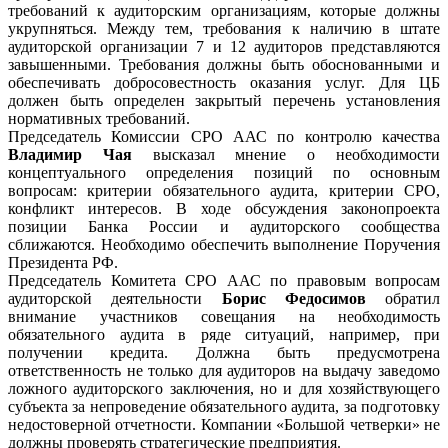
требований к аудиторским организациям, которые должны
укрупняться. Между тем, требования к наличию в штате
аудиторской организации 7 и 12 аудиторов представляются
завышенными. Требования должны быть обоснованными и
обеспечивать добросовестность оказания услуг. Для ЦБ
должен быть определен закрытый перечень установления
нормативных требований.
Председатель Комиссии СРО ААС по контролю качества
Владимир Чая
высказал мнение о необходимости
концептуального определения позиций по основным
вопросам: критерии обязательного аудита, критерии СРО,
конфликт интересов. В ходе обсуждения законопроекта
позиции Банка России и аудиторского сообщества
сближаются. Необходимо обеспечить выполнение Поручения
Президента РФ.
Председатель Комитета СРО ААС по правовым вопросам
аудиторской деятельности
Борис Федосимов
обратил
внимание участников совещания на необходимость
обязательного аудита в ряде ситуаций, например, при
получении кредита. Должна быть предусмотрена
ответственность не только для аудиторов на выдачу заведомо
ложного аудиторского заключения, но и для хозяйствующего
субъекта за непроведение обязательного аудита, за подготовку
недостоверной отчетности. Компании «Большой четверки» не
должны проверять стратегические предприятия.