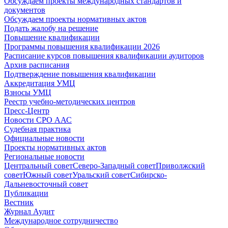
Обсуждаем проекты международных стандартов и
документов
Обсуждаем проекты нормативных актов
Подать жалобу на решение
Повышение квалификации
Программы повышения квалификации 2026
Расписание курсов повышения квалификации аудиторов
Архив расписания
Подтверждение повышения квалификации
Аккредитация УМЦ
Взносы УМЦ
Реестр учебно-методических центров
Пресс-Центр
Новости СРО ААС
Судебная практика
Официальные новости
Проекты нормативных актов
Региональные новости
Центральный совет
Северо-Западный совет
Приволжский
совет
Южный совет
Уральский совет
Сибирско-
Дальневосточный совет
Публикации
Вестник
Журнал Аудит
Международное сотрудничество