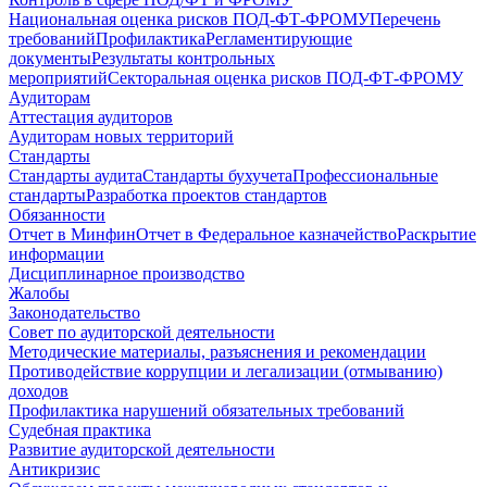
Национальная оценка рисков ПОД-ФТ-ФРОМУ
Перечень
требований
Профилактика
Регламентирующие
документы
Результаты контрольных
мероприятий
Секторальная оценка рисков ПОД-ФТ-ФРОМУ
Аудиторам
Аттестация аудиторов
Аудиторам новых территорий
Стандарты
Стандарты аудита
Стандарты бухучета
Профессиональные
стандарты
Разработка проектов стандартов
Обязанности
Отчет в Минфин
Отчет в Федеральное казначейство
Раскрытие
информации
Дисциплинарное производство
Жалобы
Законодательство
Совет по аудиторской деятельности
Методические материалы, разъяснения и рекомендации
Противодействие коррупции и легализации (отмыванию)
доходов
Профилактика нарушений обязательных требований
Судебная практика
Развитие аудиторской деятельности
Антикризис