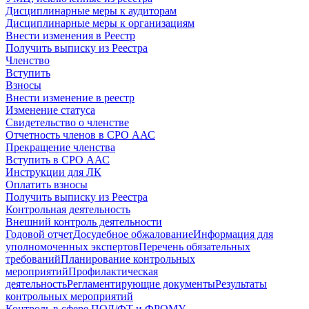
Дисциплинарные меры к аудиторам
Дисциплинарные меры к организациям
Внести изменения в Реестр
Получить выписку из Реестра
Членство
Вступить
Взносы
Внести изменение в реестр
Изменение статуса
Свидетельство о членстве
Отчетность членов в СРО ААС
Прекращение членства
Вступить в СРО ААС
Инструкции для ЛК
Оплатить взносы
Получить выписку из Реестра
Контрольная деятельность
Внешний контроль деятельности
Годовой отчет
Досудебное обжалование
Информация для
уполномоченных экспертов
Перечень обязательных
требований
Планирование контрольных
мероприятий
Профилактическая
деятельность
Регламентирующие документы
Результаты
контрольных мероприятий
Контроль в сфере ПОД/ФТ и ФРОМУ