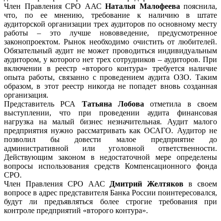
Член Правления СРО ААС
Наталья Малофеева
пояснила,
что, по ее мнению, требование к наличию в штате
аудиторской организации трех аудиторов по основному месту
работы – это лучше нововведение, предусмотренное
законопроектом. Рынок необходимо очистить от любителей.
Обязательный аудит не может проводиться индивидуальным
аудитором, у которого нет трех сотрудников – аудиторов. При
включении в реестр «второго контура» требуется наличие
опыта работы, связанно с проведением аудита ОЗО. Таким
образом, в этот реестр никогда не попадет вновь созданная
организация.
Представитель РСА
Татьяна Лобова
отметила в своем
выступлении, что при проведении аудита финансовая
нагрузка на малый бизнес незначительная. Аудит малого
предприятия нужно рассматривать как ОСАГО. Аудитор не
позволил бы довести малое предприятие до
административной или уголовной ответственности.
Действующим законом в недостаточной мере определены
вопросы использования средств Компенсационного фонда
СРО.
Член Правления СРО ААС
Дмитрий Желтяков
в своем
вопросе в адрес представителя Банка России поинтересовался,
будут ли предъявляться более строгие требования при
контроле предприятий «второго контура».