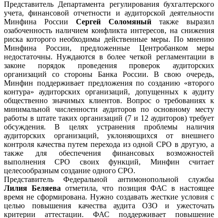
Представитель Департамента регулирования бухгалтерского
учета, финансовой отчетности и аудиторской деятельности
Минфина России
Сергей Соломяный
также выразил
озабоченность наличием конфликта интересов, на снижения
риска которого необходимы действенные меры. По мнению
Минфина России, предложенные Центробанком меры
недостаточны. Нуждаются в более четкой регламентации в
законе порядок проведения проверок аудиторских
организаций со стороны Банка России. В свою очередь,
Минфин поддерживает предложения по созданию «второго
контура» аудиторских организаций, допущенных к аудиту
общественно значимых клиентов. Вопрос о требованиях к
минимальной численности аудиторов по основному месту
работы в штате таких организаций (7 и 12 аудиторов) требует
обсуждения. В целях устранения проблемы наличия
аудиторских организаций, уклоняющихся от внешнего
контроля качества путем перехода из одной СРО в другую, а
также для обеспечения финансовых возможностей
выполнения СРО своих функций, Минфин считает
целесообразным создание одного СРО.
Представитель Федеральной антимонопольной службы
Лилия Беляева
отметила, что позиция ФАС в настоящее
время не сформирована. Нужно создавать жесткие условия с
целью повышения качества аудита ОЗО и ужесточать
критерии аттестации. ФАС поддерживает повышение