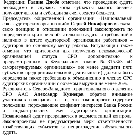
Федерации
Галина Дзюба
отметила, что проведение аудита
необходимо в случаях, когда субъекты малого бизнеса
получают льготы и субсидии за счет средств бюджета.
Председатель общественной организации «Национальный
союз аудиторских организаций»
Сергей Никифоров
высказал
свою позицию в отношении положений законопроекта по
определению критериев обязательного аудита и требований к
наличию в штате аудиторской организации работников –
аудиторов по основному месту работы. Вступающий также
отметил, что критериями для получения некоммерческой
организацией статуса СРО дополнительно к
предусмотренным в Федеральном законе №315-ФЗ «О
саморегулируемых организациях» (не менее двадцати пяти
субъектов предпринимательской деятельности) должны быть
определены также требования к объединению в членах СРО
аудиторских организаций с объемом выручки не менее 26%.
Руководитель Северо-Западного территориального отделения
СРО ААС
Александр Кузнецов
обратил внимание
участников совещания на то, что законопроект содержит
положения, порождающие конфликт интересов Банка России
и подконтрольных ему аудиторских организаций.
Независимый аудит превращается в ведомственный контроль.
Законопроектом не предусмотрены меры ответственности
хозяйствующих субъектов за непрохождение обязательного
аудита.