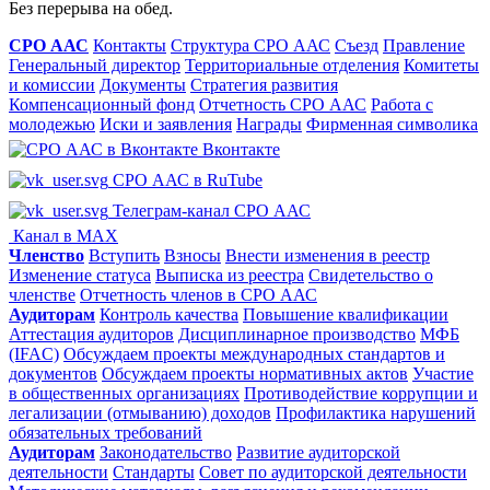
Без перерыва на обед.
СРО ААС
Контакты
Структура СРО ААС
Съезд
Правление
Генеральный директор
Территориальные отделения
Комитеты
и комиссии
Документы
Стратегия развития
Компенсационный фонд
Отчетность СРО ААС
Работа с
молодежью
Иски и заявления
Награды
Фирменная символика
Вконтакте
СРО ААС в RuTube
Телеграм-канал СРО ААС
Канал в MAX
Членство
Вступить
Взносы
Внести изменения в реестр
Изменение статуса
Выписка из реестра
Свидетельство о
членстве
Отчетность членов в СРО ААС
Аудиторам
Контроль качества
Повышение квалификации
Аттестация аудиторов
Дисциплинарное производство
МФБ
(IFAC)
Обсуждаем проекты международных стандартов и
документов
Обсуждаем проекты нормативных актов
Участие
в общественных организациях
Противодействие коррупции и
легализации (отмыванию) доходов
Профилактика нарушений
обязательных требований
Аудиторам
Законодательство
Развитие аудиторской
деятельности
Стандарты
Совет по аудиторской деятельности