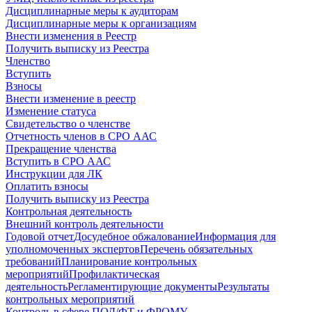
Дисциплинарные меры к аудиторам
Дисциплинарные меры к организациям
Внести изменения в Реестр
Получить выписку из Реестра
Членство
Вступить
Взносы
Внести изменение в реестр
Изменение статуса
Свидетельство о членстве
Отчетность членов в СРО ААС
Прекращение членства
Вступить в СРО ААС
Инструкции для ЛК
Оплатить взносы
Получить выписку из Реестра
Контрольная деятельность
Внешний контроль деятельности
Годовой отчет
Досудебное обжалование
Информация для
уполномоченных экспертов
Перечень обязательных
требований
Планирование контрольных
мероприятий
Профилактическая
деятельность
Регламентирующие документы
Результаты
контрольных мероприятий
Контроль в сфере ПОД/ФТ и ФРОМУ