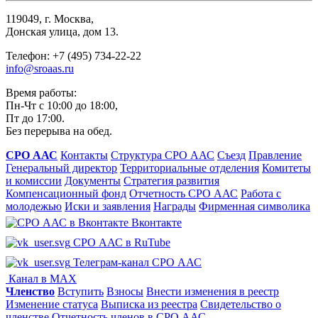
119049, г. Москва,
Донская улица, дом 13.
Телефон: +7 (495) 734-22-22
info@sroaas.ru
Время работы:
Пн-Чт с 10:00 до 18:00,
Пт до 17:00.
Без перерыва на обед.
СРО ААС
Контакты
Структура СРО ААС
Съезд
Правление
Генеральный директор
Территориальные отделения
Комитеты
и комиссии
Документы
Стратегия развития
Компенсационный фонд
Отчетность СРО ААС
Работа с
молодежью
Иски и заявления
Награды
Фирменная символика
Вконтакте
СРО ААС в RuTube
Телеграм-канал СРО ААС
Канал в MAX
Членство
Вступить
Взносы
Внести изменения в реестр
Изменение статуса
Выписка из реестра
Свидетельство о
членстве
Отчетность членов в СРО ААС