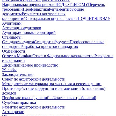
Национальная оценка рисков ПОД-ФТ-ФРОМУ
Перечень
требований
Профилактика
Регламентирующие
документы
Результаты контрольных
мероприятий
Секторальная оценка рисков ПОД-ФТ-ФРОМУ
Аудиторам
Аттестация аудиторов
Аудиторам новых территорий
Стандарты
Стандарты аудита
Стандарты бухучета
Профессиональные
стандарты
Разработка проектов стандартов
Обязанности
Отчет в Минфин
Отчет в Федеральное казначейство
Раскрытие
информации
Дисциплинарное производство
Жалобы
Законодательство
Совет по аудиторской деятельности
Методические материалы, разъяснения и рекомендации
Противодействие коррупции и легализации (отмыванию)
доходов
Профилактика нарушений обязательных требований
Судебная практика
Развитие аудиторской деятельности
Антикризис