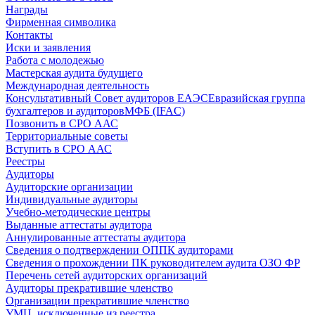
Награды
Фирменная символика
Контакты
Иски и заявления
Работа с молодежью
Мастерская аудита будущего
Международная деятельность
Консультативный Совет аудиторов ЕАЭС
Евразийская группа
бухгалтеров и аудиторов
МФБ (IFAC)
Позвонить в СРО ААС
Территориальные советы
Вступить в СРО ААС
Реестры
Аудиторы
Аудиторские организации
Индивидуальные аудиторы
Учебно-методические центры
Выданные аттестаты аудитора
Аннулированные аттестаты аудитора
Сведения о подтверждении ОППК аудиторами
Сведения о прохождении ПК руководителем аудита ОЗО ФР
Перечень сетей аудиторских организаций
Аудиторы прекратившие членство
Организации прекратившие членство
УМЦ, исключенные из реестра