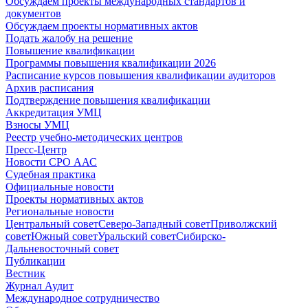
Обсуждаем проекты международных стандартов и
документов
Обсуждаем проекты нормативных актов
Подать жалобу на решение
Повышение квалификации
Программы повышения квалификации 2026
Расписание курсов повышения квалификации аудиторов
Архив расписания
Подтверждение повышения квалификации
Аккредитация УМЦ
Взносы УМЦ
Реестр учебно-методических центров
Пресс-Центр
Новости СРО ААС
Судебная практика
Официальные новости
Проекты нормативных актов
Региональные новости
Центральный совет
Северо-Западный совет
Приволжский
совет
Южный совет
Уральский совет
Сибирско-
Дальневосточный совет
Публикации
Вестник
Журнал Аудит
Международное сотрудничество