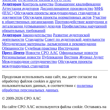
Аудиторам
Контроль качества
Повышение квалификации
Аттестация аудиторов
Дисциплинарное производство
МФБ
(IFAC)
Обсуждаем проекты международных стандартов и
документов
Обсуждаем проекты нормативных актов
Участие
в общественных организациях
Противодействие коррупции и
легализации (отмыванию) доходов
Профилактика нарушений
обязательных требований
Аудиторам
Законодательство
Развитие аудиторской
деятельности
Стандарты
Совет по аудиторской деятельности
Методические материалы, разъяснения и рекомендации
Обязанности
Судебная практика
Инструкции
Пресс-Центр
Новости СРО ААС
Официальные новости
Региональные новости
Публикации
Вестник
Журнал Аудит
Международное сотрудничество
Обсуждаем проекты
международных стандартов
Продолжая использовать наш сайт, вы даете согласие на
обработку файлов cookies и других
пользовательских данных, в соответствии с
политика
обработки персональных данных
.
© 2009-2026 СРО ААС
На сайте СРО ААС используются файлы cookie. Оставаясь на