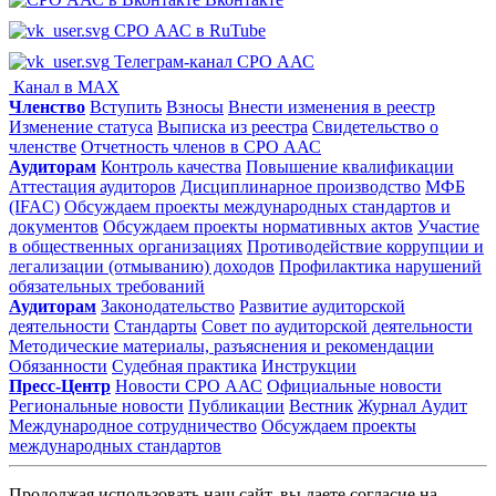
СРО ААС в RuTube
Телеграм-канал СРО ААС
Канал в MAX
Членство
Вступить
Взносы
Внести изменения в реестр
Изменение статуса
Выписка из реестра
Свидетельство о
членстве
Отчетность членов в СРО ААС
Аудиторам
Контроль качества
Повышение квалификации
Аттестация аудиторов
Дисциплинарное производство
МФБ
(IFAC)
Обсуждаем проекты международных стандартов и
документов
Обсуждаем проекты нормативных актов
Участие
в общественных организациях
Противодействие коррупции и
легализации (отмыванию) доходов
Профилактика нарушений
обязательных требований
Аудиторам
Законодательство
Развитие аудиторской
деятельности
Стандарты
Совет по аудиторской деятельности
Методические материалы, разъяснения и рекомендации
Обязанности
Судебная практика
Инструкции
Пресс-Центр
Новости СРО ААС
Официальные новости
Региональные новости
Публикации
Вестник
Журнал Аудит
Международное сотрудничество
Обсуждаем проекты
международных стандартов
Продолжая использовать наш сайт, вы даете согласие на