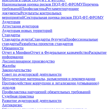
Национальная оценка рисков ПОД-ФТ-ФРОМУ
Перечень
требований
Профилактика
Регламентирующие
документы
Результаты контрольных
мероприятий
Секторальная оценка рисков ПОД-ФТ-ФРОМУ
Аудиторам
Аттестация аудиторов
Аудиторам новых территорий
Стандарты
Стандарты аудита
Стандарты бухучета
Профессиональные
стандарты
Разработка проектов стандартов
Обязанности
Отчет в Минфин
Отчет в Федеральное казначейство
Раскрытие
информации
Дисциплинарное производство
Жалобы
Законодательство
Совет по аудиторской деятельности
Методические материалы, разъяснения и рекомендации
Противодействие коррупции и легализации (отмыванию)
доходов
Профилактика нарушений обязательных требований
Судебная практика
Развитие аудиторской деятельности
Антикризис