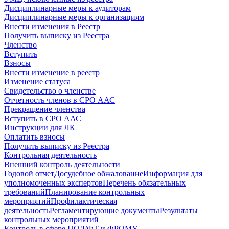
Дисциплинарные меры к аудиторам
Дисциплинарные меры к организациям
Внести изменения в Реестр
Получить выписку из Реестра
Членство
Вступить
Взносы
Внести изменение в реестр
Изменение статуса
Свидетельство о членстве
Отчетность членов в СРО ААС
Прекращение членства
Вступить в СРО ААС
Инструкции для ЛК
Оплатить взносы
Получить выписку из Реестра
Контрольная деятельность
Внешний контроль деятельности
Годовой отчет
Досудебное обжалование
Информация для
уполномоченных экспертов
Перечень обязательных
требований
Планирование контрольных
мероприятий
Профилактическая
деятельность
Регламентирующие документы
Результаты
контрольных мероприятий
Контроль в сфере ПОД/ФТ и ФРОМУ