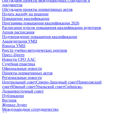
Обсуждаем проекты международных стандартов и
документов
Обсуждаем проекты нормативных актов
Подать жалобу на решение
Повышение квалификации
Программы повышения квалификации 2026
Расписание курсов повышения квалификации аудиторов
Архив расписания
Подтверждение повышения квалификации
Аккредитация УМЦ
Взносы УМЦ
Реестр учебно-методических центров
Пресс-Центр
Новости СРО ААС
Судебная практика
Официальные новости
Проекты нормативных актов
Региональные новости
Центральный совет
Северо-Западный совет
Приволжский
совет
Южный совет
Уральский совет
Сибирско-
Дальневосточный совет
Публикации
Вестник
Журнал Аудит
Международное сотрудничество