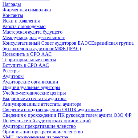
Награды
Фирменная символика
Контакты
Иски и заявления
Работа с молодежью
Мастерская аудита будущего
Международная деятельность
Консультативный Совет аудиторов ЕАЭС
Евразийская группа
бухгалтеров и аудиторов
МФБ (IFAC)
Позвонить в СРО ААС
Территориальные советы
Вступить в СРО ААС
Реестры
Аудиторы
Аудиторские организации
Индивидуальные аудиторы
Учебно-методические центры
Выданные аттестаты аудитора
Аннулированные аттестаты аудитора
Сведения о подтверждении ОППК аудиторами
Сведения о прохождении ПК руководителем аудита ОЗО ФР
Перечень сетей аудиторских организаций
Аудиторы прекратившие членство
Организации прекратившие членство
УМЦ, исключенные из реестра