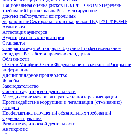
Национальная оценка рисков ПОД-ФТ-ФРОМУ
Перечень
требований
Профилактика
Регламентирующие
документы
Результаты контрольных
мероприятий
Секторальная оценка рисков ПОД-ФТ-ФРОМУ
Аудиторам
Аттестация аудиторов
Аудиторам новых территорий
Стандарты
Стандарты аудита
Стандарты бухучета
Профессиональные
стандарты
Разработка проектов стандартов
Обязанности
Отчет в Минфин
Отчет в Федеральное казначейство
Раскрытие
информации
Дисциплинарное производство
Жалобы
Законодательство
Совет по аудиторской деятельности
Методические материалы, разъяснения и рекомендации
Противодействие коррупции и легализации (отмыванию)
доходов
Профилактика нарушений обязательных требований
Судебная практика
Развитие аудиторской деятельности
Антикризис