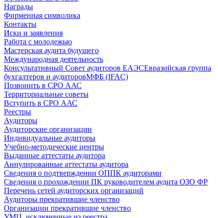
Награды
Фирменная символика
Контакты
Иски и заявления
Работа с молодежью
Мастерская аудита будущего
Международная деятельность
Консультативный Совет аудиторов ЕАЭС
Евразийская группа
бухгалтеров и аудиторов
МФБ (IFAC)
Позвонить в СРО ААС
Территориальные советы
Вступить в СРО ААС
Реестры
Аудиторы
Аудиторские организации
Индивидуальные аудиторы
Учебно-методические центры
Выданные аттестаты аудитора
Аннулированные аттестаты аудитора
Сведения о подтверждении ОППК аудиторами
Сведения о прохождении ПК руководителем аудита ОЗО ФР
Перечень сетей аудиторских организаций
Аудиторы прекратившие членство
Организации прекратившие членство
УМЦ, исключенные из реестра