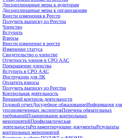
Дисциплинарные меры к аудиторам
Дисциплинарные меры к организациям
Внести изменения в Реестр
Получить выписку из Реестра
Членство
Вступить
Взносы
Внести изменение в реестр
Изменение статуса
Свидетельство о членстве
Отчетность членов в СРО ААС
Прекращение членства
Вступить в СРО ААС
Инструкции для ЛК
Оплатить взносы
Получить выписку из Реестра
Контрольная деятельность
Внешний контроль деятельности
Годовой отчет
Досудебное обжалование
Информация для
уполномоченных экспертов
Перечень обязательных
требований
Планирование контрольных
мероприятий
Профилактическая
деятельность
Регламентирующие документы
Результаты
контрольных мероприятий
Контроль в сфере ПОД/ФТ и ФРОМУ