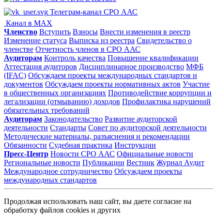
Телеграм-канал СРО ААС
Канал в MAX
Членство
Вступить
Взносы
Внести изменения в реестр
Изменение статуса
Выписка из реестра
Свидетельство о
членстве
Отчетность членов в СРО ААС
Аудиторам
Контроль качества
Повышение квалификации
Аттестация аудиторов
Дисциплинарное производство
МФБ
(IFAC)
Обсуждаем проекты международных стандартов и
документов
Обсуждаем проекты нормативных актов
Участие
в общественных организациях
Противодействие коррупции и
легализации (отмыванию) доходов
Профилактика нарушений
обязательных требований
Аудиторам
Законодательство
Развитие аудиторской
деятельности
Стандарты
Совет по аудиторской деятельности
Методические материалы, разъяснения и рекомендации
Обязанности
Судебная практика
Инструкции
Пресс-Центр
Новости СРО ААС
Официальные новости
Региональные новости
Публикации
Вестник
Журнал Аудит
Международное сотрудничество
Обсуждаем проекты
международных стандартов
Продолжая использовать наш сайт, вы даете согласие на
обработку файлов cookies и других