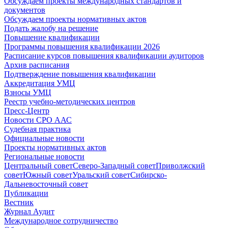
Обсуждаем проекты международных стандартов и
документов
Обсуждаем проекты нормативных актов
Подать жалобу на решение
Повышение квалификации
Программы повышения квалификации 2026
Расписание курсов повышения квалификации аудиторов
Архив расписания
Подтверждение повышения квалификации
Аккредитация УМЦ
Взносы УМЦ
Реестр учебно-методических центров
Пресс-Центр
Новости СРО ААС
Судебная практика
Официальные новости
Проекты нормативных актов
Региональные новости
Центральный совет
Северо-Западный совет
Приволжский
совет
Южный совет
Уральский совет
Сибирско-
Дальневосточный совет
Публикации
Вестник
Журнал Аудит
Международное сотрудничество