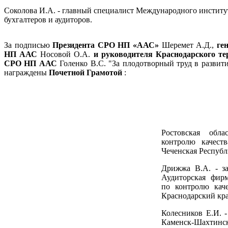
Соколова И.А. - главный специалист Международного инстит
бухгалтеров и аудиторов.
За подписью
Президента СРО НП «ААС»
Шеремет А.Д.,
ге
НП ААС
Носовой О.А.
и руководителя Краснодарского те
СРО НП ААС
Голенко В.С. "За плодотворный труд в разви
награждены
Почетной Грамотой
:
Ростовская обла
контролю качес
Чеченская Республ
Дрижжа В.А. - з
Аудиторская фирм
по контролю кач
Краснодарский кра
Колесников Е.И. 
Каменск-Шахтинск 