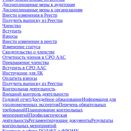
Дисциплинарные меры к аудиторам
Дисциплинарные меры к организациям
Внести изменения в Реестр
Получить выписку из Реестра
Членство
Вступить
Взносы
Внести изменение в реестр
Изменение статуса
Свидетельство о членстве
Отчетность членов в СРО ААС
Прекращение членства
Вступить в СРО ААС
Инструкции для ЛК
Оплатить взносы
Получить выписку из Реестра
Контрольная деятельность
Внешний контроль деятельности
Годовой отчет
Досудебное обжалование
Информация для
уполномоченных экспертов
Перечень обязательных
требований
Планирование контрольных
мероприятий
Профилактическая
деятельность
Регламентирующие документы
Результаты
контрольных мероприятий
Контроль в сфере ПОД/ФТ и ФРОМУ