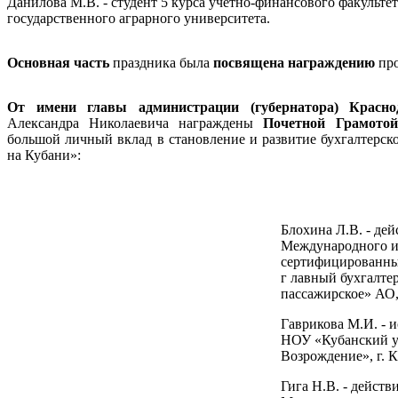
Данилова М.В. - студент 5 курса учетно-финансового факульте
государственного аграрного университета.
Основная часть
праздника была
посвящена награждению
пр
От имени
главы администрации (губернатора) Красн
Александра Николаевича награждены
Почетной Грамото
большой личный вклад в становление и развитие бухгалтерск
на Кубани»:
Блохина Л.В. - де
Международного и
сертифицированных
г лавный бухгалте
пассажирское» АО, 
Гаврикова М.И. - 
НОУ «Кубанский у
Возрождение», г. К
Гига Н.В. - дейст