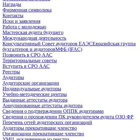
Награды
Фирменная символика
Контакты
Иски и заявления
Работа с молодежью
Мастерская аудита будущего
Международная деятельность
Консультативный Совет аудиторов ЕАЭС
Евразийская группа
бухгалтеров и аудиторов
МФБ (IFAC)
Позвонить в СРО ААС
Территориальные советы
Вступить в СРО ААС
Реестры
Аудиторы
Аудиторские организации
Индивидуальные аудиторы
Учебно-методические центры
Выданные аттестаты аудитора
Аннулированные аттестаты аудитора
Сведения о подтверждении ОППК аудиторами
Сведения о прохождении ПК руководителем аудита ОЗО ФР
Перечень сетей аудиторских организаций
Аудиторы прекратившие членство
Организации прекратившие членство
УМЦ, исключенные из реестра