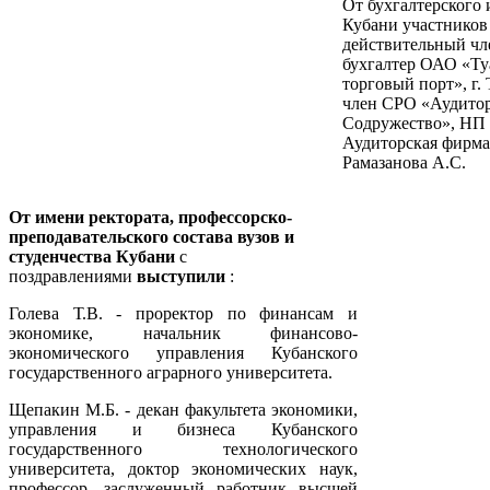
От бухгалтерского 
Кубани участников
действительный ч
бухгалтер ОАО «Ту
торговый порт», г.
член СРО «Аудито
Содружество», Н
Аудиторская фирма
Рамазанова А.С.
От имени ректората, профессорско-
преподавательского состава вузов и
студенчества Кубани
с
поздравлениями
выступили
:
Голева Т.В. - проректор по финансам и
экономике, начальник финансово-
экономического управления Кубанского
государственного аграрного университета.
Щепакин М.Б. - декан факультета экономики,
управления и бизнеса Кубанского
государственного технологического
университета, доктор экономических наук,
профессор, заслуженный работник высшей