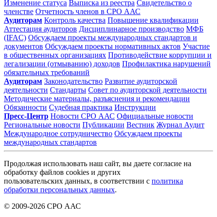
Изменение статуса
Выписка из реестра
Свидетельство о
членстве
Отчетность членов в СРО ААС
Аудиторам
Контроль качества
Повышение квалификации
Аттестация аудиторов
Дисциплинарное производство
МФБ
(IFAC)
Обсуждаем проекты международных стандартов и
документов
Обсуждаем проекты нормативных актов
Участие
в общественных организациях
Противодействие коррупции и
легализации (отмыванию) доходов
Профилактика нарушений
обязательных требований
Аудиторам
Законодательство
Развитие аудиторской
деятельности
Стандарты
Совет по аудиторской деятельности
Методические материалы, разъяснения и рекомендации
Обязанности
Судебная практика
Инструкции
Пресс-Центр
Новости СРО ААС
Официальные новости
Региональные новости
Публикации
Вестник
Журнал Аудит
Международное сотрудничество
Обсуждаем проекты
международных стандартов
Продолжая использовать наш сайт, вы даете согласие на
обработку файлов cookies и других
пользовательских данных, в соответствии с
политика
обработки персональных данных
.
© 2009-2026 СРО ААС