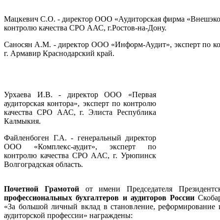
Мацкевич С.О. - директор ООО «Аудиторская фирма «Внешэко
контролю качества СРО ААС, г.Ростов-на-Дону.
Саносян А.М. - директор ООО «Информ-Аудит», эксперт по к
г. Армавир Краснодарский край.
Урхаева И.В. - директор ООО «Первая
аудиторская контора», эксперт по контролю
качества СРО ААС, г. Элиста Республика
Калмыкия.
Файленбоген Г.А. - генеральный директор
ООО «Комплекс-аудит», эксперт по
контролю качества СРО ААС, г. Урюпинск
Волгоградская область.
Почетной Грамотой
от имени Председателя Президент
профессиональных бухгалтеров и аудиторов России
Скоба
«За большой личный вклад в становление, реформирование и
аудиторской профессии» награждены: