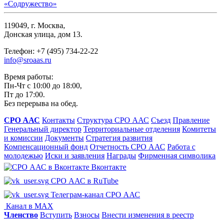
119049, г. Москва,
Донская улица, дом 13.
Телефон: +7 (495) 734-22-22
info@sroaas.ru
Время работы:
Пн-Чт с 10:00 до 18:00,
Пт до 17:00.
Без перерыва на обед.
СРО ААС
Контакты
Структура СРО ААС
Съезд
Правление
Генеральный директор
Территориальные отделения
Комитеты
и комиссии
Документы
Стратегия развития
Компенсационный фонд
Отчетность СРО ААС
Работа с
молодежью
Иски и заявления
Награды
Фирменная символика
Вконтакте
СРО ААС в RuTube
Телеграм-канал СРО ААС
Канал в MAX
Членство
Вступить
Взносы
Внести изменения в реестр