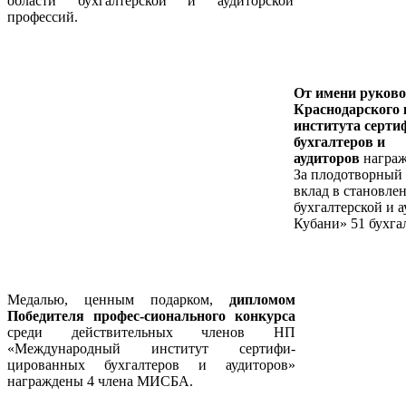
области бухгалтерской и аудиторской
профессий.
От имени руково
Краснодарского 
института серт
бухгалтеров и
аудиторов
награ
За плодотворный
вклад в становле
бухгалтерской и 
Кубани» 51 бухгал
Медалью, ценным подарком,
дипломом
Победителя
профес-сионального конкурса
среди действительных членов НП
«Международный институт сертифи-
цированных бухгалтеров и аудиторов»
награждены 4 члена МИСБА.