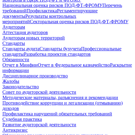
Национальная оценка рисков ПОД-ФТ-ФРОМУ
Перечень
требований
Профилактика
Регламентирующие
документы
Результаты контрольных
мероприятий
Секторальная оценка рисков ПОД-ФТ-ФРОМУ
Аудиторам
Аттестация аудиторов
Аудиторам новых территорий
Стандарты
Стандарты аудита
Стандарты бухучета
Профессиональные
стандарты
Разработка проектов стандартов
Обязанности
Отчет в Минфин
Отчет в Федеральное казначейство
Раскрытие
информации
Дисциплинарное производство
Жалобы
Законодательство
Совет по аудиторской деятельности
Методические материалы, разъяснения и рекомендации
Противодействие коррупции и легализации (отмыванию)
доходов
Профилактика нарушений обязательных требований
Судебная практика
Развитие аудиторской деятельности
Антикризис