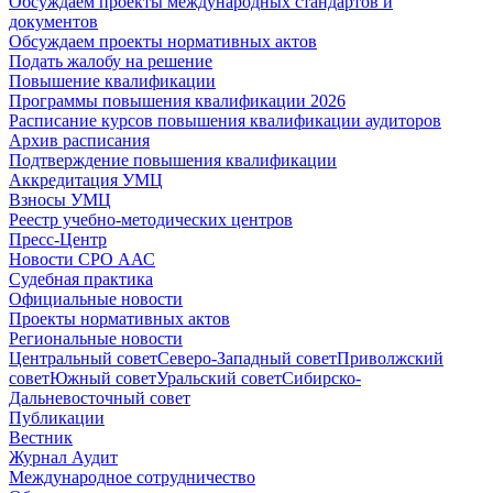
Обсуждаем проекты международных стандартов и
документов
Обсуждаем проекты нормативных актов
Подать жалобу на решение
Повышение квалификации
Программы повышения квалификации 2026
Расписание курсов повышения квалификации аудиторов
Архив расписания
Подтверждение повышения квалификации
Аккредитация УМЦ
Взносы УМЦ
Реестр учебно-методических центров
Пресс-Центр
Новости СРО ААС
Судебная практика
Официальные новости
Проекты нормативных актов
Региональные новости
Центральный совет
Северо-Западный совет
Приволжский
совет
Южный совет
Уральский совет
Сибирско-
Дальневосточный совет
Публикации
Вестник
Журнал Аудит
Международное сотрудничество