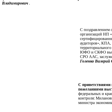
Владимирович
.
С поздравлением 
организаций НП 
сертифицированны
аудиторов», КПА,
территориального
ЮФО и СКФО выст
СРО ААС, заслуже
Голенко Валерий 
С приветствиями
пожеланиями выс
федеральных и кра
контроля: Миланови
министра экономик