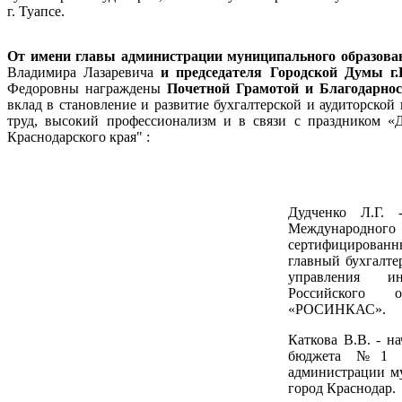
г. Туапсе.
От имени главы администрации муниципального образова
Владимира Лазаревича
и
председателя Городской Думы г
Федоровны награждены
Почетной Грамотой и Благодарн
вклад в становление и развитие бухгалтерской и аудиторской
труд, высокий профессионализм и в связи с праздником «Д
Краснодарского края" :
Дудченко Л.Г. 
Междунаро
сертифицированны
главный бухгалте
управления и
Российского о
«РОСИНКАС».
Каткова В.В. - н
бюджета №1 де
администрации м
город Краснодар.