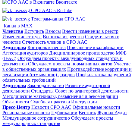
Вконтакте
СРО ААС в RuTube
Телеграм-канал СРО ААС
Канал в MAX
Членство
Вступить
Взносы
Внести изменения в реестр
Изменение статуса
Выписка из реестра
Свидетельство о
членстве
Отчетность членов в СРО ААС
Аудиторам
Контроль качества
Повышение квалификации
Аттестация аудиторов
Дисциплинарное производство
МФБ
(IFAC)
Обсуждаем проекты международных стандартов и
документов
Обсуждаем проекты нормативных актов
Участие
в общественных организациях
Противодействие коррупции и
легализации (отмыванию) доходов
Профилактика нарушений
обязательных требований
Аудиторам
Законодательство
Развитие аудиторской
деятельности
Стандарты
Совет по аудиторской деятельности
Методические материалы, разъяснения и рекомендации
Обязанности
Судебная практика
Инструкции
Пресс-Центр
Новости СРО ААС
Официальные новости
Региональные новости
Публикации
Вестник
Журнал Аудит
Международное сотрудничество
Обсуждаем проекты
международных стандартов