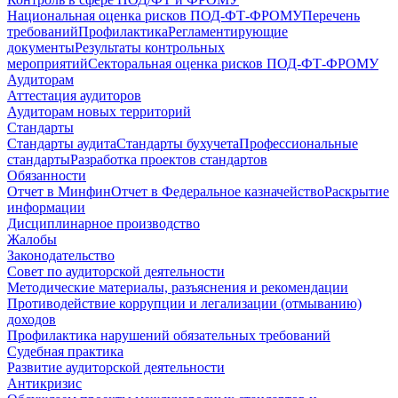
Национальная оценка рисков ПОД-ФТ-ФРОМУ
Перечень
требований
Профилактика
Регламентирующие
документы
Результаты контрольных
мероприятий
Секторальная оценка рисков ПОД-ФТ-ФРОМУ
Аудиторам
Аттестация аудиторов
Аудиторам новых территорий
Стандарты
Стандарты аудита
Стандарты бухучета
Профессиональные
стандарты
Разработка проектов стандартов
Обязанности
Отчет в Минфин
Отчет в Федеральное казначейство
Раскрытие
информации
Дисциплинарное производство
Жалобы
Законодательство
Совет по аудиторской деятельности
Методические материалы, разъяснения и рекомендации
Противодействие коррупции и легализации (отмыванию)
доходов
Профилактика нарушений обязательных требований
Судебная практика
Развитие аудиторской деятельности
Антикризис