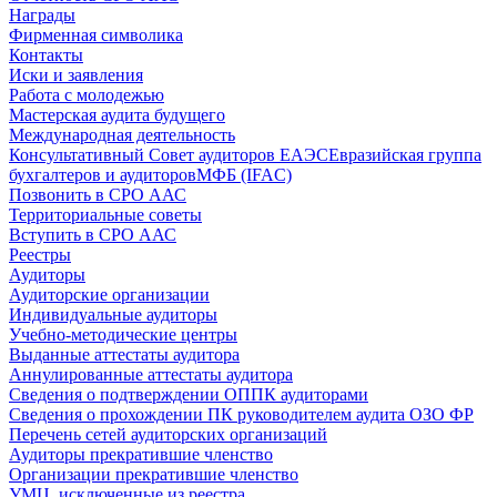
Награды
Фирменная символика
Контакты
Иски и заявления
Работа с молодежью
Мастерская аудита будущего
Международная деятельность
Консультативный Совет аудиторов ЕАЭС
Евразийская группа
бухгалтеров и аудиторов
МФБ (IFAC)
Позвонить в СРО ААС
Территориальные советы
Вступить в СРО ААС
Реестры
Аудиторы
Аудиторские организации
Индивидуальные аудиторы
Учебно-методические центры
Выданные аттестаты аудитора
Аннулированные аттестаты аудитора
Сведения о подтверждении ОППК аудиторами
Сведения о прохождении ПК руководителем аудита ОЗО ФР
Перечень сетей аудиторских организаций
Аудиторы прекратившие членство
Организации прекратившие членство
УМЦ, исключенные из реестра