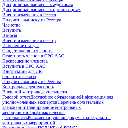
Дисциплинарные меры к аудиторам
Дисциплинарные меры к организациям
Внести изменения в Реестр
Получить выписку из Реестра
Членство
Вступить
Взносы
Внести изменение в реестр
Изменение статуса
Свидетельство о членстве
Отчетность членов в СРО ААС
Прекращение членства
Вступить в СРО ААС
Инструкции для ЛК
Оплатить взносы
Получить выписку из Реестра
Контрольная деятельность
Внешний контроль деятельности
Годовой отчет
Досудебное обжалование
Информация для
уполномоченных экспертов
Перечень обязательных
требований
Планирование контрольных
мероприятий
Профилактическая
деятельность
Регламентирующие документы
Результаты
контрольных мероприятий
Контроль в сфере ПОД/ФТ и ФРОМУ