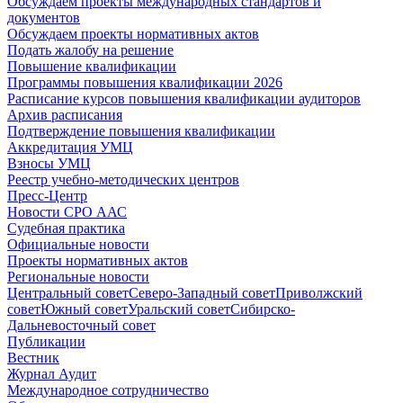
Обсуждаем проекты международных стандартов и
документов
Обсуждаем проекты нормативных актов
Подать жалобу на решение
Повышение квалификации
Программы повышения квалификации 2026
Расписание курсов повышения квалификации аудиторов
Архив расписания
Подтверждение повышения квалификации
Аккредитация УМЦ
Взносы УМЦ
Реестр учебно-методических центров
Пресс-Центр
Новости СРО ААС
Судебная практика
Официальные новости
Проекты нормативных актов
Региональные новости
Центральный совет
Северо-Западный совет
Приволжский
совет
Южный совет
Уральский совет
Сибирско-
Дальневосточный совет
Публикации
Вестник
Журнал Аудит
Международное сотрудничество