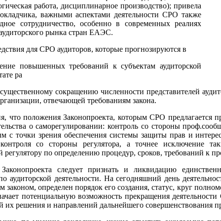
огическая работа, дисциплинарное производство); привела
окладчика, важными аспектами деятельности СРО также
дное сотрудничество, особенно в современных реалиях
 аудиторского рынка стран ЕАЭС.
дствия для СРО аудиторов, которые прогнозируются в
едение повышенных требований к субъектам аудиторской
тате ра
к существенному сокращению численности представителей аудит
организации, отвечающей требованиям закона.
я, что положения Законопроекта, которым СРО предлагается пр
ельства о саморегулировании: контроль со стороны проф.сообщ
м с точки зрения обеспечения системы защиты прав и интере
 контроля со стороны регулятора, а точнее исключение т
 регулятору по определению процедур, сроков, требований к п
Законопроекта следует признать и ликвидацию единственно
по аудиторской деятельности. На сегодняшний день деятельност
аконом, определен порядок его создания, статус, круг полномо
означает потенциальную возможность прекращения деятельности
ей их решения и направлений дальнейшего совершенствования п