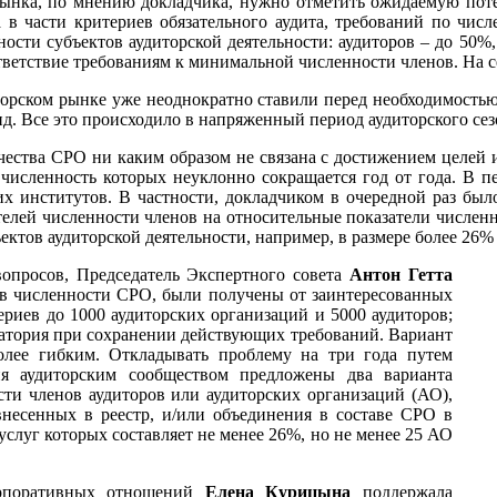
 рынка, по мнению докладчика, нужно отметить ожидаемую пот
а в части критериев обязательного аудита, требований по чис
ости субъектов аудиторской деятельности: аудиторов – до 50%,
ветствие требованиям к минимальной численности членов. На с
торском рынке уже неоднократно ставили перед необходимостью
д. Все это происходило в напряженный период аудиторского сез
чества СРО ни каким образом не связана с достижением целей и
, численность которых неуклонно сокращается год от года. В 
х институтов. В частности, докладчиком в очередной раз был
лей численности членов на относительные показатели численно
тов аудиторской деятельности, например, в размере более 26%
вопросов, Председатель Экспертного совета
Антон Гетта
ев численности СРО, были получены от заинтересованных
риев до 1000 аудиторских организаций и 5000 аудиторов;
ратория при сохранении действующих требований. Вариант
более гибким. Откладывать проблему на три года путем
ня аудиторским сообществом предложены два варианта
ти членов аудиторов или аудиторских организаций (АО),
внесенных в реестр, и/или объединения в составе СРО в
услуг которых составляет не менее 26%, но не менее 25 АО
орпоративных отношений
Елена Курицына
поддержала