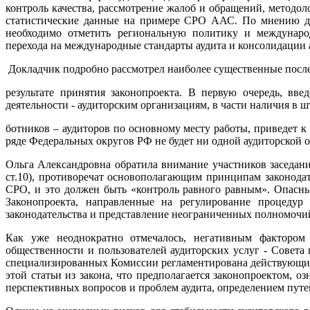
контроль качества, рассмотрение жалоб и обращений, методол
статистические данные на примере СРО ААС. По мнению д
необходимо отметить региональную политику и междунаро
перехода на международные стандарты аудита и консолидации
Докладчик подробно рассмотрел наиболее существенные после
результате принятия законопроекта. В первую очередь, вв
деятельности - аудиторским организациям, в части наличия в ш
ботников – аудиторов по основному месту работы, приведет 
ряде Федеральных округов РФ не будет ни одной аудиторской 
Ольга Александровна обратила внимание участников заседани
ст.10), противоречат основополагающим принципам законодат
СРО, и это должен быть «контроль равного равным». Опасны
Законопроекта, направленные на регулирование процедур
законодательства и представление неограниченных полномочий
Как уже неоднократно отмечалось, негативным фактором 
общественности и пользователей аудиторских услуг - Совета 
специализированных Комиссии регламентирована действующим з
этой статьи из закона, что предполагается законопроектом, 
перспективных вопросов и проблем аудита, определением пут