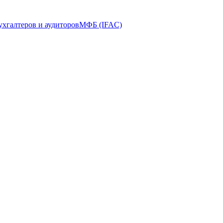
ухгалтеров и аудиторов
МФБ (IFAC)