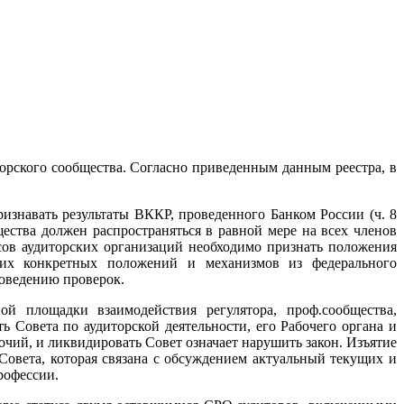
орского сообщества. Согласно приведенным данным реестра, в
изнавать результаты ВККР, проведенного Банком России (ч. 8
ества должен распространяться в равной мере на всех членов
сов аудиторских организаций необходимо признать положения
аких конкретных положений и механизмов из федерального
роведению проверок.
й площадки взаимодействия регулятора, проф.сообщества,
ь Совета по аудиторской деятельности, его Рабочего органа и
чий, и ликвидировать Совет означает нарушить закон. Изъятие
 Совета, которая связана с обсуждением актуальный текущих и
рофессии.