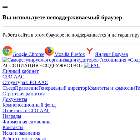
Вы используете неподдерживаемый браузер
Работа сайта в этом браузере не поддерживается и не гарантир
Google Chrome
Mozilla Firefox
Яндекс Браузер
АССОЦИАЦИЯ «СОДРУЖЕСТВО»
Личный кабинет
СРО ААС
Структура СРО ААС
Съезд
Правление
Генеральный директор
Комитеты и комиссии
Те
Стратегия развития
Документы
Компенсационный фонд
Отчетность СРО ААС
Награды
Фирменная символика
Контакты
Иски и заявления
Работа с молодежью