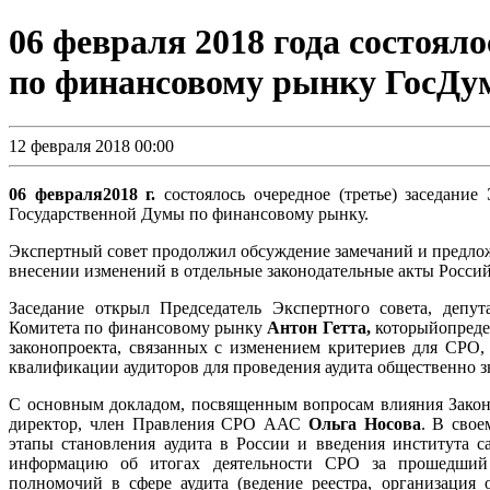
06 февраля 2018 года состояло
по финансовому рынку ГосДу
12 февраля 2018 00:00
06 февраля2018 г.
состоялось очередное (третье) заседание
Государственной Думы по финансовому рынку.
Экспертный совет продолжил обсуждение замечаний и предлож
внесении изменений в отдельные законодательные акты Россий
Заседание открыл Председатель Экспертного совета, депу
Комитета по финансовому рынку
Антон Гетта,
которыйопреде
законопроекта, связанных с изменением критериев для СРО
квалификации аудиторов для проведения аудита общественно 
С основным докладом, посвященным вопросам влияния Законо
директор, член Правления СРО ААС
Ольга Носова
. В сво
этапы становления аудита в России и введения института са
информацию об итогах деятельности СРО за прошедший
полномочий в сфере аудита (ведение реестра, организация