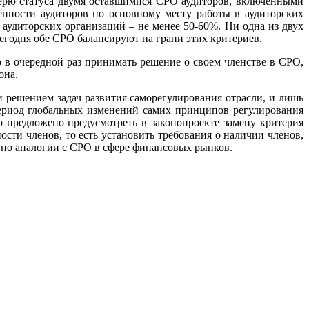
ерю статуса двумя оставшимися СРО аудиторов, включенными
ленности аудиторов по основному месту работы в аудиторских
 аудиторских организаций – не менее 50-60%. Ни одна из двух
егодня обе СРО балансируют на грани этих критериев.
 в очередной раз принимать решение о своем членстве в СРО,
она.
 решением задач развития саморегулирования отрасли, и лишь
период глобальных изменений самих принципов регулирования
о предложено предусмотреть в законопроекте замену критерия
сти членов, то есть установить требования о наличии членов,
 по аналогии с СРО в сфере финансовых рынков.