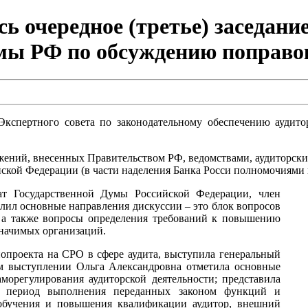
сь очередное (третье) заседан
мы РФ по обсуждению поправок
 Экспертного совета по законодательному обеспечению аудит
ений, внесенных Правительством РФ, ведомствами, аудиторски
ской Федерации (в части наделения Банка Росси полномочиями в
тат Государственной Думы Российской Федерации, член
лил основные направления дискуссии – это блок вопросов
, а также вопросы определения требований к повышению
значимых организаций.
проекта на СРО в сфере аудита, выступила генеральный
ем выступлении Ольга Александровна отметила основные
морегулирования аудиторской деятельности; представила
 период выполнения переданных законом функций и
 обучения и повышения квалификации аудитор, внешний