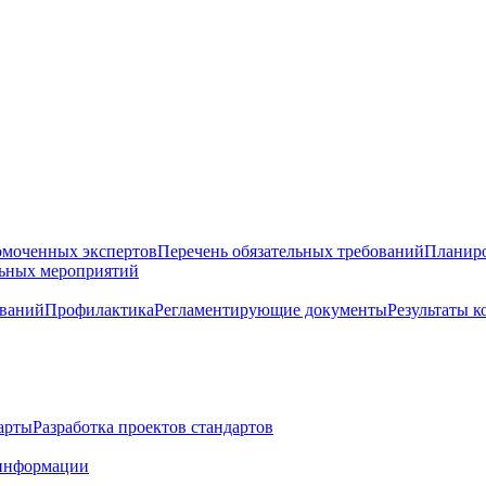
омоченных экспертов
Перечень обязательных требований
Планиро
льных мероприятий
ований
Профилактика
Регламентирующие документы
Результаты 
арты
Разработка проектов стандартов
информации