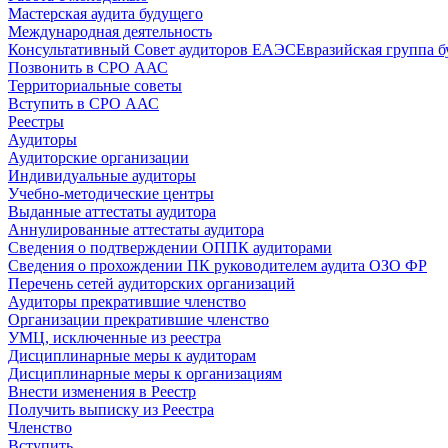
Мастерская аудита будущего
Международная деятельность
Консультативный Совет аудиторов ЕАЭС
Евразийская группа б
Позвонить в СРО ААС
Территориальные советы
Вступить в СРО ААС
Реестры
Аудиторы
Аудиторские организации
Индивидуальные аудиторы
Учебно-методические центры
Выданные аттестаты аудитора
Аннулированные аттестаты аудитора
Сведения о подтверждении ОППК аудиторами
Сведения о прохождении ПК руководителем аудита ОЗО ФР
Перечень сетей аудиторских организаций
Аудиторы прекратившие членство
Организации прекратившие членство
УМЦ, исключенные из реестра
Дисциплинарные меры к аудиторам
Дисциплинарные меры к организациям
Внести изменения в Реестр
Получить выписку из Реестра
Членство
Вступить