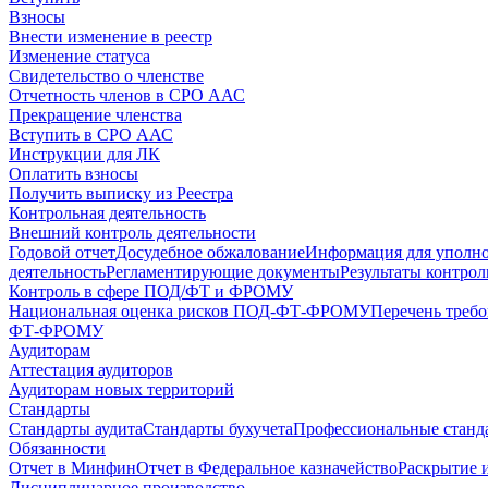
Взносы
Внести изменение в реестр
Изменение статуса
Свидетельство о членстве
Отчетность членов в СРО ААС
Прекращение членства
Вступить в СРО ААС
Инструкции для ЛК
Оплатить взносы
Получить выписку из Реестра
Контрольная деятельность
Внешний контроль деятельности
Годовой отчет
Досудебное обжалование
Информация для уполн
деятельность
Регламентирующие документы
Результаты контро
Контроль в сфере ПОД/ФТ и ФРОМУ
Национальная оценка рисков ПОД-ФТ-ФРОМУ
Перечень треб
ФТ-ФРОМУ
Аудиторам
Аттестация аудиторов
Аудиторам новых территорий
Стандарты
Стандарты аудита
Стандарты бухучета
Профессиональные станд
Обязанности
Отчет в Минфин
Отчет в Федеральное казначейство
Раскрытие 
Дисциплинарное производство