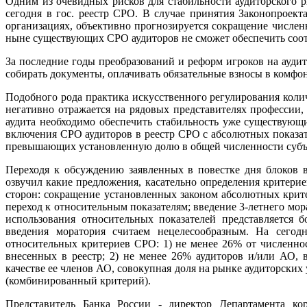
Одним из очевидных рисков для стабильности аудиторского
сегодня в гос. реестр СРО. В случае принятия Законопроект
организациях, объективно прогнозируется сокращение численн
ныне существующих СРО аудиторов не сможет обеспечить соот
За последние годы преобразований и реформ игроков на ауди
собирать документы, оплачивать обязательные взносы в комфон
Подобного рода практика искусственного регулирования коли
негативно отражается на рядовых представителях профессии
аудита необходимо обеспечить стабильность уже существующи
включения СРО аудиторов в реестр СРО с абсолютных показате
превышающих установленную долю в общей численности субъек
Переходя к обсуждению заявленных в повестке дня блоков 
озвучил какие предложения, касательно определения критери
сторон: сокращение установленных законом абсолютных крите
переход к относительным показателям; введение 3-летнего мо
использования относительных показателей представляется 
введения моратория считаем нецелесообразным. На сегод
относительных критериев СРО: 1) не менее 26% от численнос
внесенных в реестр; 2) не менее 26% аудиторов и/или АО, 
качестве ее членов АО, совокупная доля на рынке аудиторских 
(комбинированный критерий).
Представитель Банка России - директор Департамента к