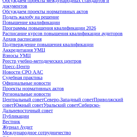
Обсуждаем проекты международных стандартов и
документов
Обсуждаем проекты нормативных актов
Подать жалобу на решение
Повышение квалификации
Программы повышения квалификации 2026
Расписание курсов повышения квалификации аудиторов
Архив расписания
Подтверждение повышения квалификации
Аккредитация УМЦ
Взносы УМЦ
Реестр учебно-методических центров
Пресс-Центр
Новости СРО ААС
Судебная практика
Официальные новости
Проекты нормативных актов
Региональные новости
Центральный совет
Северо-Западный совет
Приволжский
совет
Южный совет
Уральский совет
Сибирско-
Дальневосточный совет
Публикации
Вестник
Журнал Аудит
Международное сотрудничество