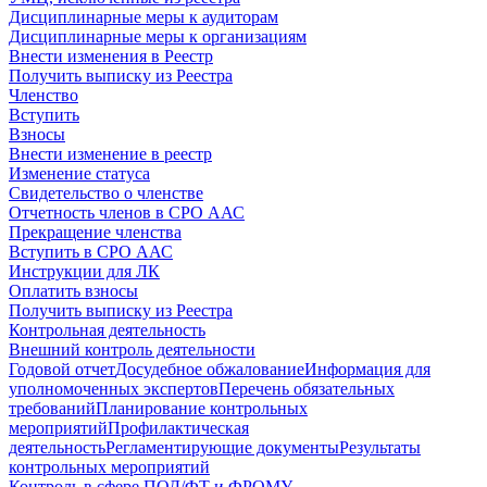
Дисциплинарные меры к аудиторам
Дисциплинарные меры к организациям
Внести изменения в Реестр
Получить выписку из Реестра
Членство
Вступить
Взносы
Внести изменение в реестр
Изменение статуса
Свидетельство о членстве
Отчетность членов в СРО ААС
Прекращение членства
Вступить в СРО ААС
Инструкции для ЛК
Оплатить взносы
Получить выписку из Реестра
Контрольная деятельность
Внешний контроль деятельности
Годовой отчет
Досудебное обжалование
Информация для
уполномоченных экспертов
Перечень обязательных
требований
Планирование контрольных
мероприятий
Профилактическая
деятельность
Регламентирующие документы
Результаты
контрольных мероприятий
Контроль в сфере ПОД/ФТ и ФРОМУ