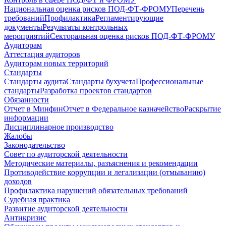
Национальная оценка рисков ПОД-ФТ-ФРОМУ
Перечень
требований
Профилактика
Регламентирующие
документы
Результаты контрольных
мероприятий
Секторальная оценка рисков ПОД-ФТ-ФРОМУ
Аудиторам
Аттестация аудиторов
Аудиторам новых территорий
Стандарты
Стандарты аудита
Стандарты бухучета
Профессиональные
стандарты
Разработка проектов стандартов
Обязанности
Отчет в Минфин
Отчет в Федеральное казначейство
Раскрытие
информации
Дисциплинарное производство
Жалобы
Законодательство
Совет по аудиторской деятельности
Методические материалы, разъяснения и рекомендации
Противодействие коррупции и легализации (отмыванию)
доходов
Профилактика нарушений обязательных требований
Судебная практика
Развитие аудиторской деятельности
Антикризис