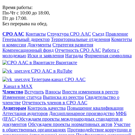
Время работы:
Пн-Чт с 10:00 до 18:00,
Пт до 17:00.
Без перерыва на обед.
СРО ААС
Контакты
Структура СРО ААС
Съезд
Правление
Генеральный директор
Территориальные отделения
Комитеты
и комиссии
Документы
Стратегия развития
Компенсационный фонд
Отчетность СРО ААС
Работа с
молодежью
Иски и заявления
Награды
Фирменная символика
Вконтакте
СРО ААС в RuTube
Телеграм-канал СРО ААС
Канал в MAX
Членство
Вступить
Взносы
Внести изменения в реестр
Изменение статуса
Выписка из реестра
Свидетельство о
членстве
Отчетность членов в СРО ААС
Аудиторам
Контроль качества
Повышение квалификации
Аттестация аудиторов
Дисциплинарное производство
МФБ
(IFAC)
Обсуждаем проекты международных стандартов и
документов
Обсуждаем проекты нормативных актов
Участие
в общественных организациях
Противодействие коррупции и