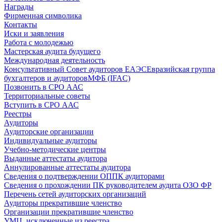
Награды
Фирменная символика
Контакты
Иски и заявления
Работа с молодежью
Мастерская аудита будущего
Международная деятельность
Консультативный Совет аудиторов ЕАЭС
Евразийская группа
бухгалтеров и аудиторов
МФБ (IFAC)
Позвонить в СРО ААС
Территориальные советы
Вступить в СРО ААС
Реестры
Аудиторы
Аудиторские организации
Индивидуальные аудиторы
Учебно-методические центры
Выданные аттестаты аудитора
Аннулированные аттестаты аудитора
Сведения о подтверждении ОППК аудиторами
Сведения о прохождении ПК руководителем аудита ОЗО ФР
Перечень сетей аудиторских организаций
Аудиторы прекратившие членство
Организации прекратившие членство
УМЦ, исключенные из реестра