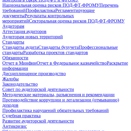
Национальная оценка рисков ПОД-ФТ-ФРОМУ
Перечень
требований
Профилактика
Регламентирующие
документы
Результаты контрольных
мероприятий
Секторальная оценка рисков ПОД-ФТ-ФРОМУ
Аудиторам
Аттестация аудиторов
Аудиторам новых территорий
Стандарты
Стандарты аудита
Стандарты бухучета
Профессиональные
стандарты
Разработка проектов стандартов
Обязанности
Отчет в Минфин
Отчет в Федеральное казначейство
Раскрытие
информации
Дисциплинарное производство
Жалобы
Законодательство
Совет по аудиторской деятельности
Методические материалы, разъяснения и рекомендации
Противодействие коррупции и легализации (отмыванию)
доходов
Профилактика нарушений обязательных требований
Судебная практика
Развитие аудиторской деятельности
Антикризис