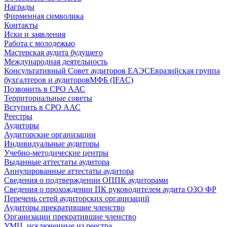
Награды
Фирменная символика
Контакты
Иски и заявления
Работа с молодежью
Мастерская аудита будущего
Международная деятельность
Консультативный Совет аудиторов ЕАЭС
Евразийская группа
бухгалтеров и аудиторов
МФБ (IFAC)
Позвонить в СРО ААС
Территориальные советы
Вступить в СРО ААС
Реестры
Аудиторы
Аудиторские организации
Индивидуальные аудиторы
Учебно-методические центры
Выданные аттестаты аудитора
Аннулированные аттестаты аудитора
Сведения о подтверждении ОППК аудиторами
Сведения о прохождении ПК руководителем аудита ОЗО ФР
Перечень сетей аудиторских организаций
Аудиторы прекратившие членство
Организации прекратившие членство
УМЦ, исключенные из реестра