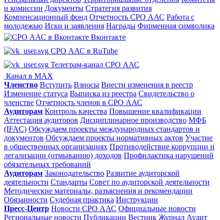
и комиссии
Документы
Стратегия развития
Компенсационный фонд
Отчетность СРО ААС
Работа с
молодежью
Иски и заявления
Награды
Фирменная символика
Вконтакте
СРО ААС в RuTube
Телеграм-канал СРО ААС
Канал в MAX
Членство
Вступить
Взносы
Внести изменения в реестр
Изменение статуса
Выписка из реестра
Свидетельство о
членстве
Отчетность членов в СРО ААС
Аудиторам
Контроль качества
Повышение квалификации
Аттестация аудиторов
Дисциплинарное производство
МФБ
(IFAC)
Обсуждаем проекты международных стандартов и
документов
Обсуждаем проекты нормативных актов
Участие
в общественных организациях
Противодействие коррупции и
легализации (отмыванию) доходов
Профилактика нарушений
обязательных требований
Аудиторам
Законодательство
Развитие аудиторской
деятельности
Стандарты
Совет по аудиторской деятельности
Методические материалы, разъяснения и рекомендации
Обязанности
Судебная практика
Инструкции
Пресс-Центр
Новости СРО ААС
Официальные новости
Региональные новости
Публикации
Вестник
Журнал Аудит