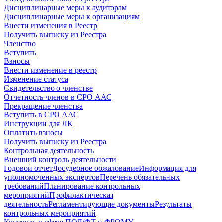
Дисциплинарные меры к аудиторам
Дисциплинарные меры к организациям
Внести изменения в Реестр
Получить выписку из Реестра
Членство
Вступить
Взносы
Внести изменение в реестр
Изменение статуса
Свидетельство о членстве
Отчетность членов в СРО ААС
Прекращение членства
Вступить в СРО ААС
Инструкции для ЛК
Оплатить взносы
Получить выписку из Реестра
Контрольная деятельность
Внешний контроль деятельности
Годовой отчет
Досудебное обжалование
Информация для
уполномоченных экспертов
Перечень обязательных
требований
Планирование контрольных
мероприятий
Профилактическая
деятельность
Регламентирующие документы
Результаты
контрольных мероприятий
Контроль в сфере ПОД/ФТ и ФРОМУ