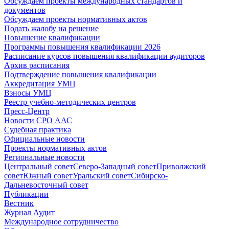
Обсуждаем проекты международных стандартов и
документов
Обсуждаем проекты нормативных актов
Подать жалобу на решение
Повышение квалификации
Программы повышения квалификации 2026
Расписание курсов повышения квалификации аудиторов
Архив расписания
Подтверждение повышения квалификации
Аккредитация УМЦ
Взносы УМЦ
Реестр учебно-методических центров
Пресс-Центр
Новости СРО ААС
Судебная практика
Официальные новости
Проекты нормативных актов
Региональные новости
Центральный совет
Северо-Западный совет
Приволжский
совет
Южный совет
Уральский совет
Сибирско-
Дальневосточный совет
Публикации
Вестник
Журнал Аудит
Международное сотрудничество