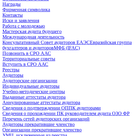
Награды
Фирменная символика
Контакты
Иски и заявления
Работа с молодежью
Мастерская аудита будущего
Международная деятельность
Консультативный Совет аудиторов ЕАЭС
Евразийская группа
бухгалтеров и аудиторов
МФБ (IFAC)
Позвонить в СРО ААС
Территориальные советы
Вступить в СРО ААС
Реестры
Аудиторы
Аудиторские организации
Индивидуальные аудиторы
Учебно-методические центры
Выданные аттестаты аудитора
Аннулированные аттестаты аудитора
Сведения о подтверждении ОППК аудиторами
Сведения о прохождении ПК руководителем аудита ОЗО ФР
Перечень сетей аудиторских организаций
Аудиторы прекратившие членство
Организации прекратившие членство
УМЦ, исключенные из реестра