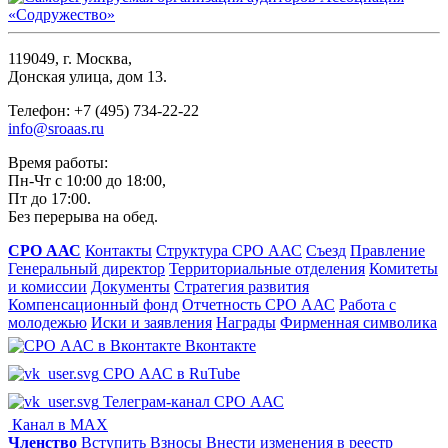
119049, г. Москва,
Донская улица, дом 13.
Телефон: +7 (495) 734-22-22
info@sroaas.ru
Время работы:
Пн-Чт с 10:00 до 18:00,
Пт до 17:00.
Без перерыва на обед.
СРО ААС
Контакты
Структура СРО ААС
Съезд
Правление
Генеральный директор
Территориальные отделения
Комитеты
и комиссии
Документы
Стратегия развития
Компенсационный фонд
Отчетность СРО ААС
Работа с
молодежью
Иски и заявления
Награды
Фирменная символика
Вконтакте
СРО ААС в RuTube
Телеграм-канал СРО ААС
Канал в MAX
Членство
Вступить
Взносы
Внести изменения в реестр