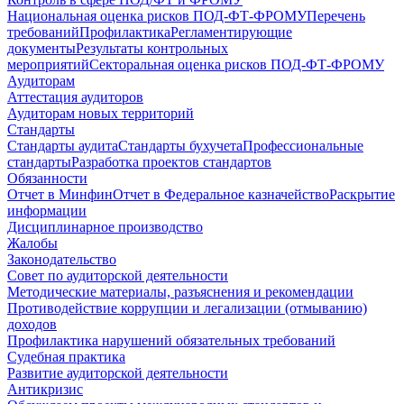
Национальная оценка рисков ПОД-ФТ-ФРОМУ
Перечень
требований
Профилактика
Регламентирующие
документы
Результаты контрольных
мероприятий
Секторальная оценка рисков ПОД-ФТ-ФРОМУ
Аудиторам
Аттестация аудиторов
Аудиторам новых территорий
Стандарты
Стандарты аудита
Стандарты бухучета
Профессиональные
стандарты
Разработка проектов стандартов
Обязанности
Отчет в Минфин
Отчет в Федеральное казначейство
Раскрытие
информации
Дисциплинарное производство
Жалобы
Законодательство
Совет по аудиторской деятельности
Методические материалы, разъяснения и рекомендации
Противодействие коррупции и легализации (отмыванию)
доходов
Профилактика нарушений обязательных требований
Судебная практика
Развитие аудиторской деятельности
Антикризис