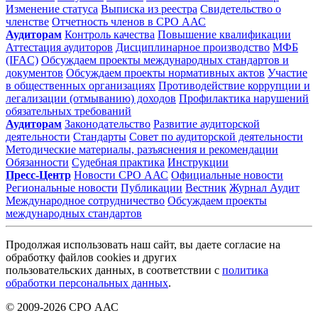
Изменение статуса
Выписка из реестра
Свидетельство о
членстве
Отчетность членов в СРО ААС
Аудиторам
Контроль качества
Повышение квалификации
Аттестация аудиторов
Дисциплинарное производство
МФБ
(IFAC)
Обсуждаем проекты международных стандартов и
документов
Обсуждаем проекты нормативных актов
Участие
в общественных организациях
Противодействие коррупции и
легализации (отмыванию) доходов
Профилактика нарушений
обязательных требований
Аудиторам
Законодательство
Развитие аудиторской
деятельности
Стандарты
Совет по аудиторской деятельности
Методические материалы, разъяснения и рекомендации
Обязанности
Судебная практика
Инструкции
Пресс-Центр
Новости СРО ААС
Официальные новости
Региональные новости
Публикации
Вестник
Журнал Аудит
Международное сотрудничество
Обсуждаем проекты
международных стандартов
Продолжая использовать наш сайт, вы даете согласие на
обработку файлов cookies и других
пользовательских данных, в соответствии с
политика
обработки персональных данных
.
© 2009-2026 СРО ААС