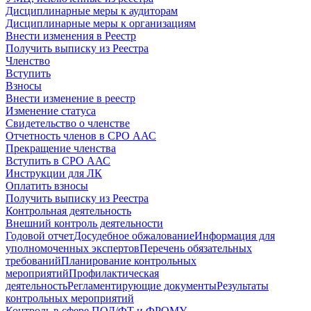
Дисциплинарные меры к аудиторам
Дисциплинарные меры к организациям
Внести изменения в Реестр
Получить выписку из Реестра
Членство
Вступить
Взносы
Внести изменение в реестр
Изменение статуса
Свидетельство о членстве
Отчетность членов в СРО ААС
Прекращение членства
Вступить в СРО ААС
Инструкции для ЛК
Оплатить взносы
Получить выписку из Реестра
Контрольная деятельность
Внешний контроль деятельности
Годовой отчет
Досудебное обжалование
Информация для
уполномоченных экспертов
Перечень обязательных
требований
Планирование контрольных
мероприятий
Профилактическая
деятельность
Регламентирующие документы
Результаты
контрольных мероприятий
Контроль в сфере ПОД/ФТ и ФРОМУ