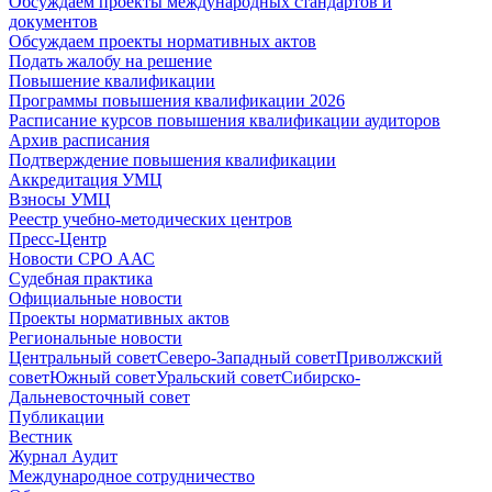
Обсуждаем проекты международных стандартов и
документов
Обсуждаем проекты нормативных актов
Подать жалобу на решение
Повышение квалификации
Программы повышения квалификации 2026
Расписание курсов повышения квалификации аудиторов
Архив расписания
Подтверждение повышения квалификации
Аккредитация УМЦ
Взносы УМЦ
Реестр учебно-методических центров
Пресс-Центр
Новости СРО ААС
Судебная практика
Официальные новости
Проекты нормативных актов
Региональные новости
Центральный совет
Северо-Западный совет
Приволжский
совет
Южный совет
Уральский совет
Сибирско-
Дальневосточный совет
Публикации
Вестник
Журнал Аудит
Международное сотрудничество