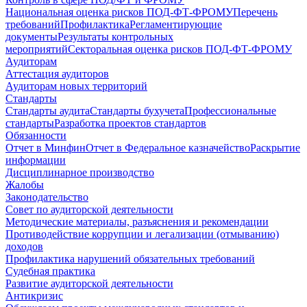
Национальная оценка рисков ПОД-ФТ-ФРОМУ
Перечень
требований
Профилактика
Регламентирующие
документы
Результаты контрольных
мероприятий
Секторальная оценка рисков ПОД-ФТ-ФРОМУ
Аудиторам
Аттестация аудиторов
Аудиторам новых территорий
Стандарты
Стандарты аудита
Стандарты бухучета
Профессиональные
стандарты
Разработка проектов стандартов
Обязанности
Отчет в Минфин
Отчет в Федеральное казначейство
Раскрытие
информации
Дисциплинарное производство
Жалобы
Законодательство
Совет по аудиторской деятельности
Методические материалы, разъяснения и рекомендации
Противодействие коррупции и легализации (отмыванию)
доходов
Профилактика нарушений обязательных требований
Судебная практика
Развитие аудиторской деятельности
Антикризис