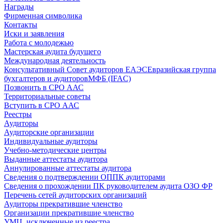
Награды
Фирменная символика
Контакты
Иски и заявления
Работа с молодежью
Мастерская аудита будущего
Международная деятельность
Консультативный Совет аудиторов ЕАЭС
Евразийская группа
бухгалтеров и аудиторов
МФБ (IFAC)
Позвонить в СРО ААС
Территориальные советы
Вступить в СРО ААС
Реестры
Аудиторы
Аудиторские организации
Индивидуальные аудиторы
Учебно-методические центры
Выданные аттестаты аудитора
Аннулированные аттестаты аудитора
Сведения о подтверждении ОППК аудиторами
Сведения о прохождении ПК руководителем аудита ОЗО ФР
Перечень сетей аудиторских организаций
Аудиторы прекратившие членство
Организации прекратившие членство
УМЦ, исключенные из реестра