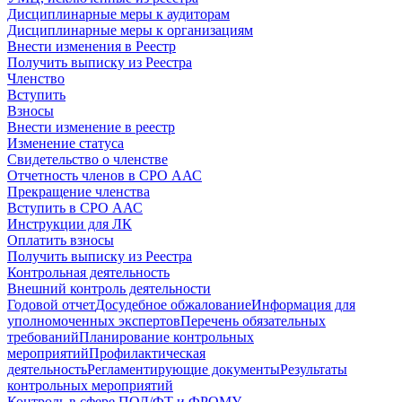
Дисциплинарные меры к аудиторам
Дисциплинарные меры к организациям
Внести изменения в Реестр
Получить выписку из Реестра
Членство
Вступить
Взносы
Внести изменение в реестр
Изменение статуса
Свидетельство о членстве
Отчетность членов в СРО ААС
Прекращение членства
Вступить в СРО ААС
Инструкции для ЛК
Оплатить взносы
Получить выписку из Реестра
Контрольная деятельность
Внешний контроль деятельности
Годовой отчет
Досудебное обжалование
Информация для
уполномоченных экспертов
Перечень обязательных
требований
Планирование контрольных
мероприятий
Профилактическая
деятельность
Регламентирующие документы
Результаты
контрольных мероприятий
Контроль в сфере ПОД/ФТ и ФРОМУ