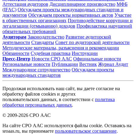
Аттестация аудиторов
Дисциплинарное производство
МФБ
(IFAC)
Обсуждаем проекты международных стандартов и
документов
Обсуждаем проекты нормативных актов
Участие
в общественных организациях
Противодействие коррупции и
легализации (отмыванию) доходов
Профилактика нарушений
обязательных требований
Аудиторам
Законодательство
Развитие аудиторской
деятельности
Стандарты
Совет по аудиторской деятельности
Методические материалы, разъяснения и рекомендации
Обязанности
Судебная практика
Инструкции
Пресс-Центр
Новости СРО ААС
Официальные новости
Региональные новости
Публикации
Вестник
Журнал Аудит
Международное сотрудничество
Обсуждаем проекты
международных стандартов
Продолжая использовать наш сайт, вы даете согласие на
обработку файлов cookies и других
пользовательских данных, в соответствии с
политика
обработки персональных данных
.
© 2009-2026 СРО ААС
На сайте СРО ААС используются файлы cookie. Оставаясь на
sroaas.ru, вы принимаете
пользовательское соглашение
.