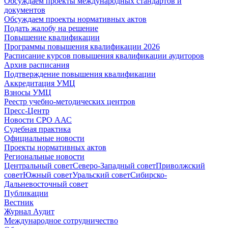
Обсуждаем проекты международных стандартов и
документов
Обсуждаем проекты нормативных актов
Подать жалобу на решение
Повышение квалификации
Программы повышения квалификации 2026
Расписание курсов повышения квалификации аудиторов
Архив расписания
Подтверждение повышения квалификации
Аккредитация УМЦ
Взносы УМЦ
Реестр учебно-методических центров
Пресс-Центр
Новости СРО ААС
Судебная практика
Официальные новости
Проекты нормативных актов
Региональные новости
Центральный совет
Северо-Западный совет
Приволжский
совет
Южный совет
Уральский совет
Сибирско-
Дальневосточный совет
Публикации
Вестник
Журнал Аудит
Международное сотрудничество