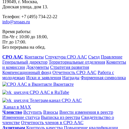
119049, г. Москва,
Донская улица, дом 13.
Телефон: +7 (495) 734-22-22
info@sroaas.ru
Время работы:
Пн-Чт с 10:00 до 18:00,
Пт до 17:00.
Без перерыва на обед.
СРО ААС
Контакты
Структура СРО ААС
Съезд
Правление
Генеральный директор
Территориальные отделения
Комитеты
и комиссии
Документы
Стратегия развития
Компенсационный фонд
Отчетность СРО ААС
Работа с
молодежью
Иски и заявления
Награды
Фирменная символика
Вконтакте
СРО ААС в RuTube
Телеграм-канал СРО ААС
Канал в MAX
Членство
Вступить
Взносы
Внести изменения в реестр
Изменение статуса
Выписка из реестра
Свидетельство о
членстве
Отчетность членов в СРО ААС
Аудиторам
Контроль качества
Повышение квалификации