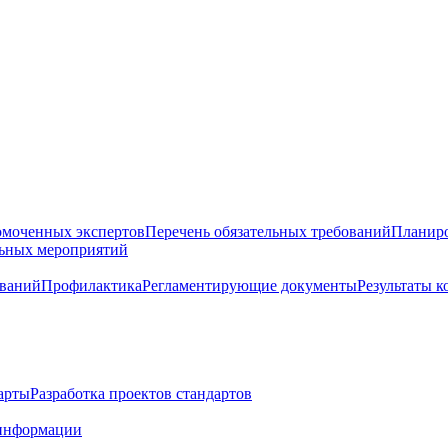
омоченных экспертов
Перечень обязательных требований
Планиро
льных мероприятий
ований
Профилактика
Регламентирующие документы
Результаты 
арты
Разработка проектов стандартов
информации