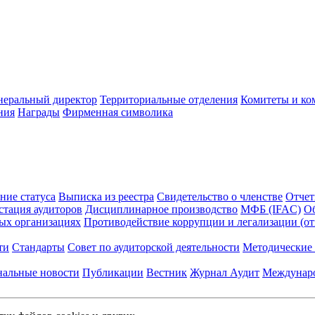
неральный директор
Территориальные отделения
Комитеты и ко
ния
Награды
Фирменная символика
ние статуса
Выписка из реестра
Свидетельство о членстве
Отчет
стация аудиторов
Дисциплинарное производство
МФБ (IFAC)
Об
ых организациях
Противодействие коррупции и легализации (о
ти
Стандарты
Совет по аудиторской деятельности
Методические 
нальные новости
Публикации
Вестник
Журнал Аудит
Междунаро