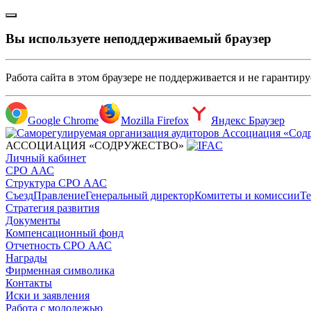
Вы используете неподдерживаемый браузер
Работа сайта в этом браузере не поддерживается и не гарантир
Google Chrome
Mozilla Firefox
Яндекс Браузер
АССОЦИАЦИЯ «СОДРУЖЕСТВО»
Личный кабинет
СРО ААС
Структура СРО ААС
Съезд
Правление
Генеральный директор
Комитеты и комиссии
Те
Стратегия развития
Документы
Компенсационный фонд
Отчетность СРО ААС
Награды
Фирменная символика
Контакты
Иски и заявления
Работа с молодежью