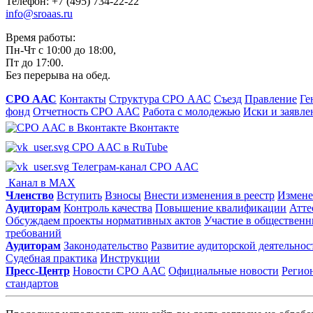
Телефон: +7 (495) 734-22-22
info@sroaas.ru
Время работы:
Пн-Чт с 10:00 до 18:00,
Пт до 17:00.
Без перерыва на обед.
СРО ААС
Контакты
Структура СРО ААС
Съезд
Правление
Ге
фонд
Отчетность СРО ААС
Работа с молодежью
Иски и заявле
Вконтакте
СРО ААС в RuTube
Телеграм-канал СРО ААС
Канал в MAX
Членство
Вступить
Взносы
Внести изменения в реестр
Измене
Аудиторам
Контроль качества
Повышение квалификации
Атте
Обсуждаем проекты нормативных актов
Участие в общественн
требований
Аудиторам
Законодательство
Развитие аудиторской деятельнос
Судебная практика
Инструкции
Пресс-Центр
Новости СРО ААС
Официальные новости
Регио
стандартов