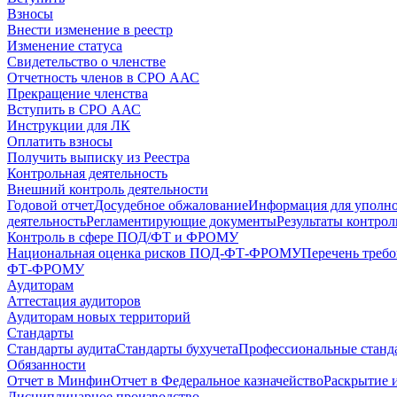
Взносы
Внести изменение в реестр
Изменение статуса
Свидетельство о членстве
Отчетность членов в СРО ААС
Прекращение членства
Вступить в СРО ААС
Инструкции для ЛК
Оплатить взносы
Получить выписку из Реестра
Контрольная деятельность
Внешний контроль деятельности
Годовой отчет
Досудебное обжалование
Информация для уполн
деятельность
Регламентирующие документы
Результаты контро
Контроль в сфере ПОД/ФТ и ФРОМУ
Национальная оценка рисков ПОД-ФТ-ФРОМУ
Перечень треб
ФТ-ФРОМУ
Аудиторам
Аттестация аудиторов
Аудиторам новых территорий
Стандарты
Стандарты аудита
Стандарты бухучета
Профессиональные станд
Обязанности
Отчет в Минфин
Отчет в Федеральное казначейство
Раскрытие 
Дисциплинарное производство