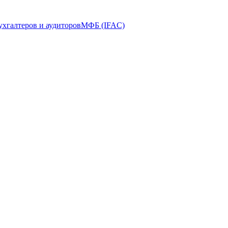
ухгалтеров и аудиторов
МФБ (IFAC)