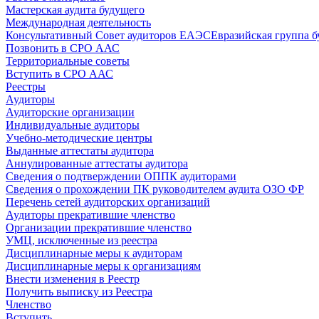
Мастерская аудита будущего
Международная деятельность
Консультативный Совет аудиторов ЕАЭС
Евразийская группа б
Позвонить в СРО ААС
Территориальные советы
Вступить в СРО ААС
Реестры
Аудиторы
Аудиторские организации
Индивидуальные аудиторы
Учебно-методические центры
Выданные аттестаты аудитора
Аннулированные аттестаты аудитора
Сведения о подтверждении ОППК аудиторами
Сведения о прохождении ПК руководителем аудита ОЗО ФР
Перечень сетей аудиторских организаций
Аудиторы прекратившие членство
Организации прекратившие членство
УМЦ, исключенные из реестра
Дисциплинарные меры к аудиторам
Дисциплинарные меры к организациям
Внести изменения в Реестр
Получить выписку из Реестра
Членство
Вступить