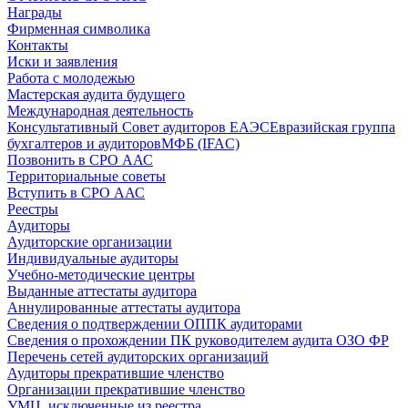
Награды
Фирменная символика
Контакты
Иски и заявления
Работа с молодежью
Мастерская аудита будущего
Международная деятельность
Консультативный Совет аудиторов ЕАЭС
Евразийская группа
бухгалтеров и аудиторов
МФБ (IFAC)
Позвонить в СРО ААС
Территориальные советы
Вступить в СРО ААС
Реестры
Аудиторы
Аудиторские организации
Индивидуальные аудиторы
Учебно-методические центры
Выданные аттестаты аудитора
Аннулированные аттестаты аудитора
Сведения о подтверждении ОППК аудиторами
Сведения о прохождении ПК руководителем аудита ОЗО ФР
Перечень сетей аудиторских организаций
Аудиторы прекратившие членство
Организации прекратившие членство
УМЦ, исключенные из реестра