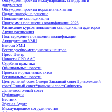
Обсуждаем проекты международных стандартов и
документов
Обсуждаем проекты нормативных актов
Подать жалобу на решение
Повышение квалификации
Программы повышения квалификации 2026
Расписание курсов повышения квалификации аудиторов
Архив расписания
Подтверждение повышения квалификации
Аккредитация УМЦ
Взносы УМЦ
Реестр учебно-методических центров
Пресс-Центр
Новости СРО ААС
Судебная практика
Официальные новости
Проекты нормативных актов
Региональные новости
Центральный совет
Северо-Западный совет
Приволжский
совет
Южный совет
Уральский совет
Сибирско-
Дальневосточный совет
Публикации
Вестник
Журнал Аудит
Международное сотрудничество