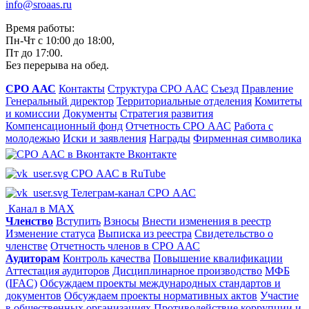
info@sroaas.ru
Время работы:
Пн-Чт с 10:00 до 18:00,
Пт до 17:00.
Без перерыва на обед.
СРО ААС
Контакты
Структура СРО ААС
Съезд
Правление
Генеральный директор
Территориальные отделения
Комитеты
и комиссии
Документы
Стратегия развития
Компенсационный фонд
Отчетность СРО ААС
Работа с
молодежью
Иски и заявления
Награды
Фирменная символика
Вконтакте
СРО ААС в RuTube
Телеграм-канал СРО ААС
Канал в MAX
Членство
Вступить
Взносы
Внести изменения в реестр
Изменение статуса
Выписка из реестра
Свидетельство о
членстве
Отчетность членов в СРО ААС
Аудиторам
Контроль качества
Повышение квалификации
Аттестация аудиторов
Дисциплинарное производство
МФБ
(IFAC)
Обсуждаем проекты международных стандартов и
документов
Обсуждаем проекты нормативных актов
Участие
в общественных организациях
Противодействие коррупции и