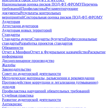
Национальная оценка рисков ПОД-ФТ-ФРОМУ
Перечень
требований
Профилактика
Регламентирующие
документы
Результаты контрольных
мероприятий
Секторальная оценка рисков ПОД-ФТ-ФРОМУ
Аудиторам
Аттестация аудиторов
Аудиторам новых территорий
Стандарты
Стандарты аудита
Стандарты бухучета
Профессиональные
стандарты
Разработка проектов стандартов
Обязанности
Отчет в Минфин
Отчет в Федеральное казначейство
Раскрытие
информации
Дисциплинарное производство
Жалобы
Законодательство
Совет по аудиторской деятельности
Методические материалы, разъяснения и рекомендации
Противодействие коррупции и легализации (отмыванию)
доходов
Профилактика нарушений обязательных требований
Судебная практика
Развитие аудиторской деятельности
Антикризис