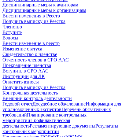
Дисциплинарные меры к аудиторам
Дисциплинарные меры к организациям
Внести изменения в Реестр
Получить выписку из Реестра
Членство
Вступить
Взносы
Внести изменение в реестр
Изменение статуса
Свидетельство о членстве
Отчетность членов в СРО ААС
Прекращение членства
Вступить в СРО ААС
Инструкции для ЛК
Оплатить взносы
Получить выписку из Реестра
Контрольная деятельность
Внешний контроль деятельности
Годовой отчет
Досудебное обжалование
Информация для
уполномоченных экспертов
Перечень обязательных
требований
Планирование контрольных
мероприятий
Профилактическая
деятельность
Регламентирующие документы
Результаты
контрольных мероприятий
Контроль в сфере ПОД/ФТ и ФРОМУ